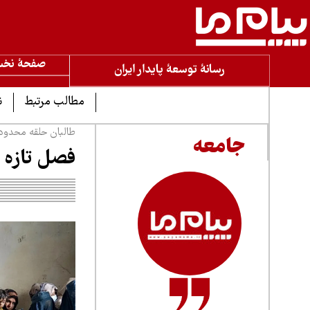
صفحۀ نخ
رسانۀ توسعۀ پایدار ایران
مطالب مرتبط
ن
طالبان حلقه محدودیت
جامعه
فصل تازه س