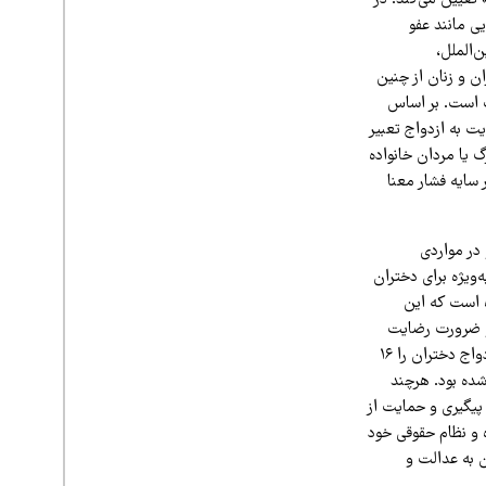
ی مانند عفو
ن‌الملل،
ن و زنان از چنین
های نگران‌کننده فرمان شماره ۱۸، معیار رضایت است. بر اساس
ت به ازدواج تعبیر
 یا مردان خانواده
 سایه فشار معنا
و در مواردی
ه‌ویژه برای دختران
ه است که این
 و ضرورت رضایت
روشن، آزادانه و متقابل ناسازگار است. پیش از بازگشت طالبان، قانون مدنی افغانستان سن قانونی ازدواج دختران را ۱۶
م‌انگاری شده بود. هرچند
 پیگیری و حمایت از
 و نظام حقوقی خود
ن به عدالت و