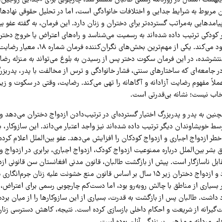
مربوط به شرایط جدایی و اختلافات خانوادگی است، اما در تحلیل حقوقی نهادهای
یامدهایی به‌مراتب گسترده‌تر برای دختران و زنان دارد. این فرمان، به گفته عفو بی
ر کودکی ترتیب داده شده‌اند به رسمیت می‌شناسد و راه‌های اعتراض یا خروج دخترا
ازدواج‌هایی را محدود می‌کند. یکی از مهم‌ترین بخش‌
تشرشده، در این فرمان سکوت دختر پس از رسیدن به بلوغ می‌تواند به منزله رضای
 جامعه‌ای که ساختارهای سنتی، فشار خانوادگی و ترس از مخالفت با پدر، پدربزرگ
لاً مفهوم رضایت آزادانه و آگاهانه را تهی می‌کند. رضایت، وقتی در سکوت و زیر
تخاب نیست؛ نشانه بی‌قدرتی است.
ن شماره ۱۸ همچنین به پدر و پدربزرگ اختیار گسترده‌ای در ترتیب‌دادن ازدواج دختران می‌دهد 
وسط خویشاوندان دیگر ترتیب داده شده‌اند نیز واجد اعتبار می‌داند. این سازوکار، ب
طر ازدواج اجباری و ازدواج کودکان را افزایش می‌دهد. عفو بین‌الملل اعلام کرد
 بشر بین‌الملل درباره ممنوعیت ازدواج کودک، ازدواج اجباری، برابری در ازدواج
سال تعیین کرده بود و ازدواج دختران زیر ۱۵ سال بر اساس قانون منع خشونت علیه زنان جر
 بسیاری از مناطق با چالش روبه‌رو بود، اما دست‌کم چارچوبی رسمی برای اعتراض،
داشت. طالبان پس از بازگشت به قدرت، بسیاری از این سازوکارها را از میان برده
خت‌گیرانه از شریعت و احکام داخلی بازسازی کرده است. نتیجه، کاهش دسترسی زنا
ای مردانه و مذهبی بر زندگی آنان بوده است.