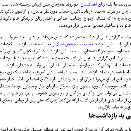
حدودیت‌ها علیه
زنان افغانستان
، دو روند هم‌زمان بیش‌ازپیش برجسته شده است؛ 
با زنان در هرات به بهانه «رعایت‌نکردن حجاب موردنظر طالبان» و از سوی دیگر، 
حقوقی از مسیر فرمان شماره ۱۸ که مسئله ازدواج، رضایت، جدایی و اختیار زنان بر زندگی خانوادگ
نواده و ساختار قضایی طالبان قرار می‌دهد.
هشت، گزارش‌هایی از هرات منتشر شد که نشان می‌داد نیروهای امربه‌معروف و نهی
ران را به دلیل آنچه «
عدم رعایت پوشش اسلامی
» خوانده شده، بازداشت کرده‌اند
معاونت خود در افغانستان، نسبت به این بازداشت‌ها ابراز نگرانی کرد و آن را م
. بر اساس گزارش‌ها، زنان بازداشت‌شده متهم بودند که صورت خود را نپوشانده‌ان
‌اند. اتهام‌هایی که در چارچوب نظم تازه طالبان، می‌تواند به هشدار، بازداشت یا
جرا فقط در تعداد بازداشت‌ها نیست. در افغانستان امروز، بازداشت یک زن صرفا
‌شود. این اتفاق می‌تواند برای او و خانواده‌اش بار سنگین اجتماعی، انگ، خطر خش
ته باشد. جورجت گانیون، معاون ویژه دبیرکل سازمان ملل و مسئول یوناما، هشدار
انستان می‌تواند پس از آزادی نیز آنان را در معرض خشونت و طرد در خانواده و جا
از پیامدهای فراتر از بازداشت ارائه می‌کند. زنانی که حتی پس از رهایی، ممکن 
‌تر به خانه بازگردند.
 به بازداشت‌ها
 بی‌پاسخ نماند. گزارش‌ها از تجمع اعتراضی در منطقه جبرئیل حکایت دارد. اعترا