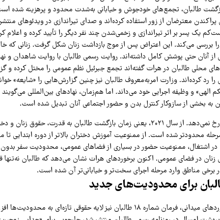
زگشت طالبان، تجمع‌های خودجوش و خیابانی به‌شدت محدود و پرهزینه شده است.
 پراکندن معترضان از زور استفاده کرده‌اند و صدای تیراندازی در ویدئوهای منتش
‌کم یک پسر بر اثر تیراندازی و زخمی‌شدن چند نفر دیگر را تأیید کرده و اعلام کرد
ا بررسی می‌کند. این اعتراض پس از موج بازداشت زنان شکل گرفت. زنانی که خانو
 از آنان حتی پوشش کامل داشته‌اند. روایت رسمی طالبان با روایت شاهدان و ن
ای محلی طالبان در هرات گفته‌اند تجمع جبرئیل نظم عمومی را مختل کرده و گز
را رد کرده‌اند. وزارت امربه‌معروف طالبان نیز چنین گزارش‌هایی را «شایعه» خواند
الهی» و وظیفه اجرایی خود می‌داند. اما هم‌زمان، نهادهای بین‌المللی می‌گویند 
نان به بخشی از سازوکار کنترل بدن و حضور اجتماعی آنان تبدیل شده است.
این تحولات در خلأ رخ نمی‌دهد. از سال ۲۰۲۱، یعنی زمان بازگشت طالبان به قدرت، حقوق 
‌مرحله محدودتر شده است. از ممنوعیت آموزش دختران بالاتر از دوره ابتدایی تا 
در اشتغال، ممنوعیت حضور در بسیاری از فضاهای عمومی، محدودیت سفر بدون 
ان در فضای عمومی. اکنون برخوردهای هرات نشان می‌دهد که طالبان نه‌تنها ق
ر برخی مناطق وارد مرحله اجرای سخت‌تر و خیابانی‌تر آن شده است.
البان برای محدودیت‌های جدید
هم‌زمان با این برخوردهای میدانی، فرمان شماره ۱۸ طالبان نیز لایه حقوقی تازه‌ای به محد
ن که در ۲۴ اردیبهشت امسال در روزنامه رسمی طالبان منتشر شد، چارچوبی برای «جدایی زوجی