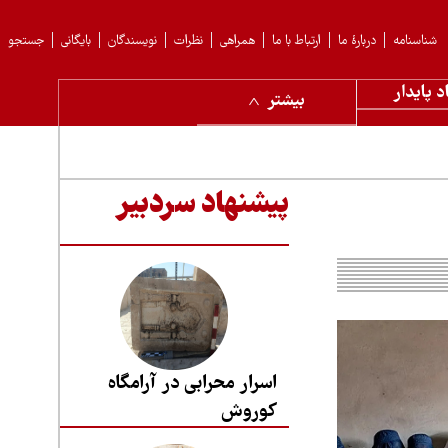
شناسنامه
دربارهٔ ما
ارتباط با ما
همراهی
نظرات
نویسندگان
بایگانی
جستجو
د پایدار
بیشتر
پیشنهاد سردبیر
اسرار محرابی در آرامگاه
کوروش