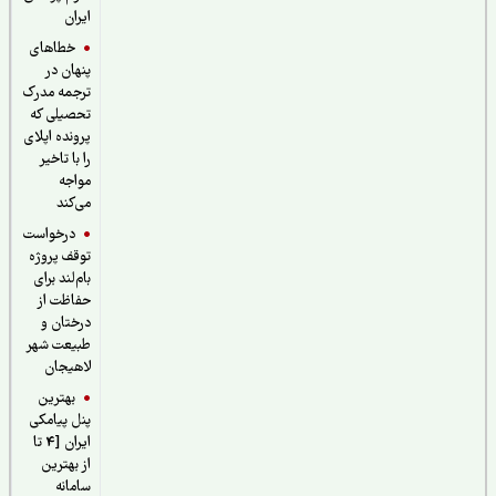
ایران
خطاهای
پنهان در
ترجمه مدرک
تحصیلی که
پرونده اپلای
را با تاخیر
مواجه
می‌کند
درخواست
توقف پروژه
بام‌لند برای
حفاظت از
درختان و
طبیعت شهر
لاهیجان
بهترین
پنل پیامکی
ایران [4 تا
از بهترین
سامانه