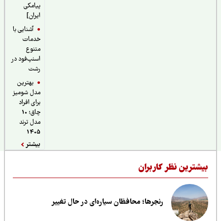
پیامکی
ایران]
آشنایی با
خدمات
متنوع
اسنپ‌فود در
رشت
بهترین
مدل شومیز
برای افراد
چاق؛ 10
مدل ترند
1405
بیشتر
یشترین نظر کاربران
رنجرها؛ محافظان سیاره‌ای در حال تغییر