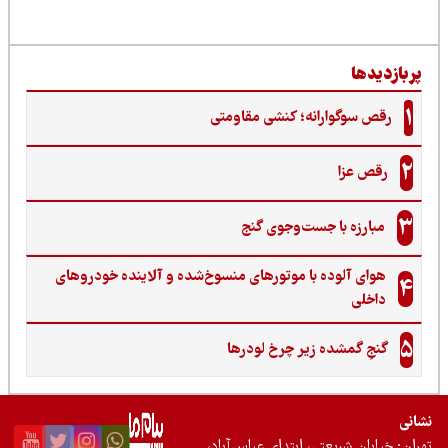
ربازدیدها
1
رقص سوگوارانه؛ کنشی مقاومتی
2
رقص عزا
3
مبارزه با جست‌وجوی گنج‌
هوای آلوده با موتورهای منسوخ‌شده و آلاینده خودروهای
4
داخلی
5
گنجِ گمشده زیر چرخ لودرها
نی
ان: خیابان شریعتی، ابتدای عباس‌آباد،