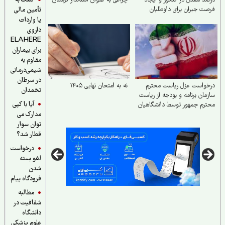
کمک به
د معدل در کنکور و ایجاد
چراغی به عنوان استاندار لرستان
ت جبران برای داوطلبان
تأمین مالی
یا واردات
داروی
ELAHERE
برای بیماران
مقاوم به
شیمی‌درمانی
در سرطان
خواست عزل ریاست محترم
نه به امتحان نهایی ۱۴۰۵
تخمدان
مان برنامه و بودجه از ریاست
آیا با کپی
رم جمهور توسط دانشگاهیان
مدارک می
توان سوار
قطار شد؟
درخواست
لغو بسته
شدن
فرودگاه پیام
مطالبه
شفافیت در
دانشگاه
علوم پزشکی