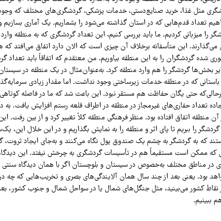
شگری مثل غذا، خرید صنایع‌دستی، خدمات پزشکی، گردشگری‌های مختلف که وجود د
واهیم تعداد قدم‌هایی که در استان گذاشته می‌شود را بشماریم. یک آماری بسازیم و 
ر را میزبانی کردیم. ما باید بررسی کنیم، این تعداد گردشگری که به منطقه وارد 
می‌گذارند. این متأسفانه برخلاف آن چیزی است که الان دارد اتفاق می‌افتد که ه
ی شده گردشگران را به این منطقه بیاوریم. من معتقدم که اتفاقاً باید تعداد گرد
یر بخش‌ها گردشگر را هم وارد منطقه کرد. به‌عنوان‌مثال در یک منطقه در سیستان
 باستانی که در منطقه خدمات زیرساختی وجود نداشت. اما مقدار زیادی سرمایه‌گذا
حالی‌که حتی یگان حفاظت هم مستقر نبود. این باعث شد که ما در فاصله کوتاهی 
اده تعداد حفاری‌های غیرمجاز در منطقه در اطراف قلعه رستم افزایش یافت. به دل
آن منطقه اتفاق افتاده بود. منظر فرهنگی منطقه کلاً تغییر کرد و از بین رفت. این
گردشگر را ببریم تا پای اثر و منطقه را به نمایش بگذاریم و در این خلال این، یک‌س
تند که به گردشگر به چشم یک صندوق پول نگاه می‌کنند و به‌جای ایجاد ثروت، 
ی که ممکن است مستقیماً هم در تأسیسات گردشگری به چرخش نیفتد. این دیدگ
 در مناطق مختلف به‌خصوص در سیستان و بلوچستان اگر با همان دیدگاه سنتی اد
اهد بود. یعنی بعد از چند سال همان آلایندگی‌های بصری و تخریب‌هایی که چه در 
ر نقاط کشور می‌بینید، مثل جنگل‌های شمال یا در سواحل شمال و جنوب کشور، بعد
 ببینیم.