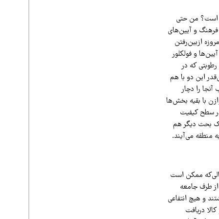
ه است؟ من حتی
فرهنگ و آیین‌های
روزه ازبین‌رفتن
ین‌ها و فولکلور
رطوبتی که در
قدر این دو با هم
آنجا را دچار
زن با بقیه بخش‌ها
 در سطح کیفیت
ید. یک بحث دیگر هم
 منطقه می‌آیند.
الی‌که ممکن است
از طرف جامعه
تند و هیچ انتفاعی
کالا دریافت