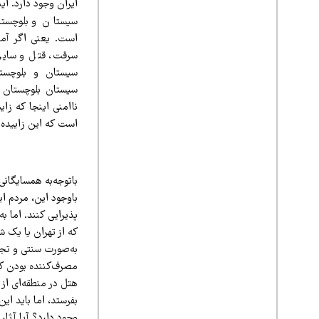
ایران وجود دارد. ا
سیستان و بلوچستا
است. یعنی اگر آما
سرقت، قتل و سایر 
سیستان و بلوچستا
سیستان بلوچستان 
ناامنی اینجا که زا
است که این زاییده 
باتوجه‌به همسایگانی
باوجود این، مردم ای
پذیرایی کنند. اما به
که از تهران یا یک ش
به‌صورت سنتی و تجار
مصرف‌کننده بودن کال
هتل در منطقه‌ای از
بفرستد، اما باید ای
وجود دارد؟ آیا آثار