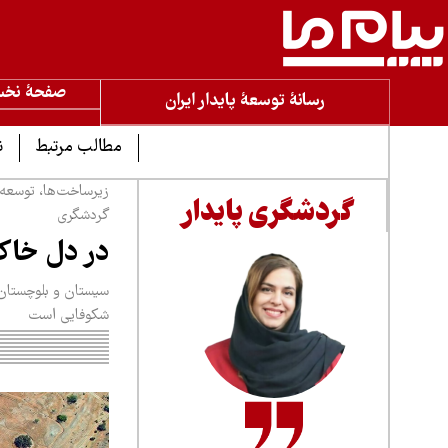
صفحۀ نخ
رسانۀ توسعۀ پایدار ایران
مطالب مرتبط
ن
زیرساخت‌ها، توسعه 
گردشگری پایدار
گردشگری
در دل خاک
سیستان و بلوچستان 
شکوفایی است