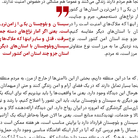
ینجا هم مردم دارند زندگی می‌کنند و عموماً هم مشکلی در خصوص امنیت ندارند.
ن یکی از امن‌ترین استان‌های کشور
ر نزاع‌های دسته‌جمعی، جرم و جنایت،
اینها که ملاک‌های امنیت است را در
سیستان و بلوچستان یکی از امن‌ترین
ن با استان‌های دیگر مقایسه کنیم،
است. یعنی اگر آمار نزاع‌های دسته جم
جزو چند استان امن کشور است. نوع
سرقت، قتل و سایر اینها که ملاک‌های
ییده نزدیکی ما به مرز است نوع متفاوتی
سیستان‌وبلوچستان با استان‌های دیگر 
مرز است، نه مردم.
استان جزو چند استان امن کشور است
 که ما در این منطقه داریم، بخشی از این ناامنی‌ها از خارج از مرز، به مردم منطق
نجا بسیار تمایل دارند که در یک فضای آرام و امن زندگی کنند و حتی از میهمانا
‌هرحال این دیدگاه وجود دارد. یعنی ما واقعیت‌ها را باید بپذیریم که برای اینکه یک
هر دیگری به سیستان و بلوچستان بیاید، باید این تصور را اصلاح کنیم، با رشد و 
ی‌سازی گردشگری که امروزه در ایران رواج دارد. این دیدگاه ارائه‌دهنده کالا و 
ا و خدمات، تهدیدکننده منابع است. یعنی ما الان صرفاً به‌خاطر اینکه یک آژانس 
 سیستان و بلوچستان قرارداد دارد یا برایش مناسب است، هر هفته ممکن است د
ن مسائل را هم بررسی کرد که آیا در کنار اینکه اقامتگاه مناسبی وجود دارد، حمل‌
 تاریخی، فرهنگی که در منطقه وجود دارد به‌اندازه کافی حفاظت می‌شود؟ آیا گردشگر