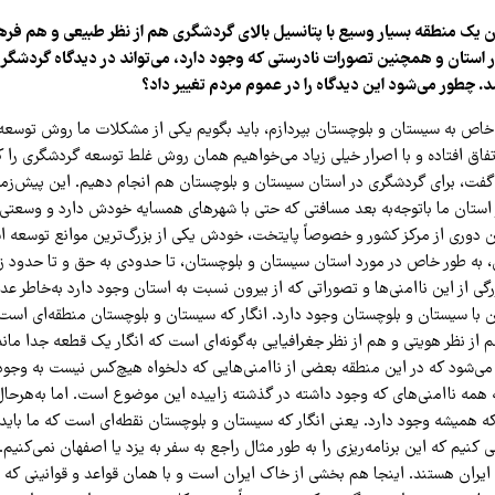
 یک منطقه بسیار وسیع با پتانسیل بالای گردشگری هم از نظر طبیعی و هم فره
در استان و همچنین تصورات نادرستی که وجود دارد، می‌تواند در دیدگاه گردشگر 
د. چطور می‌شود این دیدگاه را در عموم مردم تغییر داد؟
ر خاص به سیستان و بلوچستان بپردازم، باید بگویم یکی از مشکلات ما روش توس
فاق افتاده و با اصرار خیلی زیاد می‌خواهیم همان روش غلط توسعه گردشگری را که
فت، برای گردشگری در استان سیستان و بلوچستان هم انجام دهیم. این پیش‌زمین
 استان ما باتوجه‌به بعد مسافتی که حتی با شهرهای همسایه خودش دارد و وسعتی
ن دوری از مرکز کشور و خصوصاً پایتخت، خودش یکی از بزرگ‌ترین موانع توسعه 
به طور خاص در مورد استان سیستان و بلوچستان، تا حدودی به حق و تا حدود زی
زرگی از این ناامنی‌ها و تصوراتی که از بیرون نسبت به استان وجود دارد به‌خاطر ع
ن با سیستان و بلوچستان وجود دارد. انگار که سیستان و بلوچستان منطقه‌ای است ک
 از نظر هویتی و هم از نظر جغرافیایی به‌گونه‌ای است که انگار یک قطعه جدا ماند
‌شود که در این منطقه بعضی از ناامنی‌هایی که دلخواه هیچ‌کس نیست به وجود آ
 همه ناامنی‌های که وجود داشته در گذشته زاییده این موضوع است. اما به‌هرحا
همیشه وجود دارد. یعنی انگار که سیستان و بلوچستان نقطه‌ای است که ما باید ب
 کنیم که این برنامه‌ریزی را به طور مثال راجع به سفر به یزد یا اصفهان نمی‌کنیم.
یران هستند. اینجا هم بخشی از خاک ایران است و با همان قواعد و قوانینی که 