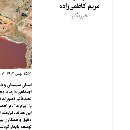
مریم کاظمی‌زاده
خبرنگار
۲۵ بهمن ۱۴۰۳، ۹:۱۱
استان سیستان و بل
اجتماعی دارد. با و
تحت‌تأثیر تصورات ن
با “پیام ما”، بر ا
این هدف، نیازمند ا
دقیق و همکاری بین
توسعه پایدار گردش