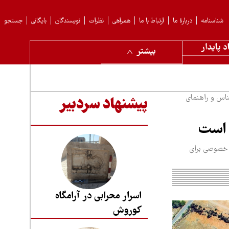
شناسنامه
دربارهٔ ما
ارتباط با ما
همراهی
نظرات
نویسندگان
بایگانی
جستجو
د پایدار
بیشتر
ناس و راهنمای
پیشنهاد سردبیر
 است
ش خصوصی برای
اسرار محرابی در آرامگاه
کوروش