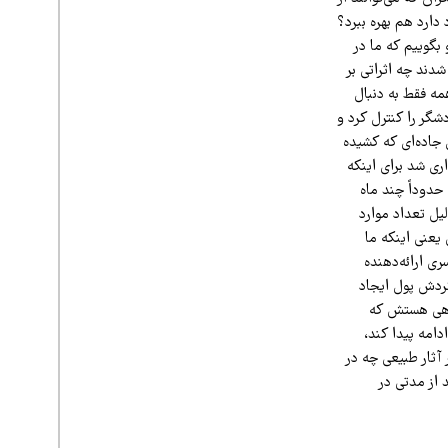
ارد هم بهره ببرد؟
بگوییم که ما در
شدند چه اثراتی بر
مه فقط به دنبال
شگر را کنترل کرد و
 جاده‌ای که کشیده
ری شد برای اینکه
حدوداً چند ماه
یل تعداد موارد
 یعنی اینکه ما
ری ارائه‌دهنده
گردش پول ایجاد
اهی هستش که
امه پیدا کند،
آثار طبیعی چه در
 از مدتی در