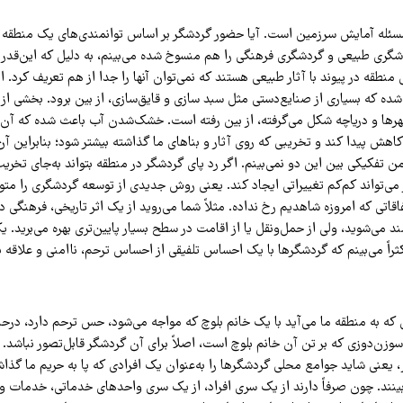
 مسئله آمایش سرزمین است. آیا حضور گردشگر بر اساس توانمندی‌های یک منطق
گری طبیعی و گردشگری فرهنگی را هم منسوخ شده می‌بینم، به دلیل که این‌قدر 
 منطقه در پیوند با آثار طبیعی هستند که نمی‌توان آنها را جدا از هم تعریف کرد. ام
 که بسیاری از صنایع‌دستی مثل سبد سازی و قایق‌سازی، از بین برود. بخشی از آی
هرها و دریاچه شکل می‌گرفته، از بین رفته است. خشک‌شدن آب باعث شده که آن 
هش پیدا کند و تخریبی که روی آثار و بناهای ما گذاشته بیشتر شود؛ بنابراین آن‌
ن تفکیکی بین این دو نمی‌بینم. اگر رد پای گردشگر در منطقه بتواند به‌جای تخریب 
می‌تواند کم‌کم تغییراتی ایجاد کند. یعنی روش جدیدی از توسعه گردشگری را متوا
تفاقاتی که امروزه شاهدیم رخ نداده. مثلاً شما می‌روید از یک اثر تاریخی، فرهنگی
د ۱۰۰ بهره‌مند می‌شوید، ولی از حمل‌ونقل یا از اقامت در سطح بسیار پایین‌تری بهره‌ می‌بر
راً می‌بینم که گردشگرها با یک احساس تلفیقی از احساس ترحم، ناامنی و علاقه به
که به منطقه ما می‌آید با یک خانم بلوچ که مواجه می‌شود، حس ترحم دارد، درح
زن‌دوزی که بر تن آن خانم بلوچ است، اصلاً برای آن گردشگر قابل‌تصور نباشد. 
یعنی شاید جوامع محلی گردشگرها را به‌عنوان یک افرادی که پا به حریم ما گذاش
ی‌بینند. چون صرفاً دارند از یک سری افراد، از یک سری واحدهای خدماتی، خدمات و 