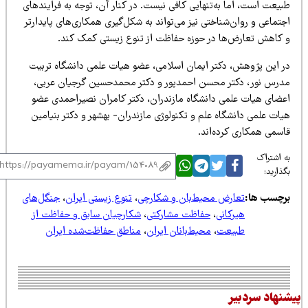
یعت است، اما به‌تنهایی کافی نیست. در کنار آن، توجه به فرایندهای
تماعی و روان‌شناختی نیز می‌تواند به شکل‌گیری همکاری‌های پایدارتر
 کاهش تعارض‌ها در حوزه حفاظت از تنوع زیستی کمک کند.
ر این پژوهش، دکتر ایمان اسلامی، عضو هیات علمی دانشگاه تربیت
درس نور، دکتر محسن احمدپور و دکتر محمدحسین گرجیان عربی،
عضای هیات علمی دانشگاه مازندران، دکتر کامران نصیراحمدی عضو
ات علمی دانشگاه علم و تکنولوژی مازندران- بهشهر و دکتر بنیامین
اسمی همکاری کرده‌اند.
 اشتراک
ذارید:
رچسب ها:
تعارض محیط‌بان و شکارچی
،
تنوع زیستی ایران
،
جنگل‌های
هیرکانی
،
حفاظت مشارکتی
،
شکارچیان سابق و حفاظت از
طبیعت
،
محیط‌بانان ایران
،
مناطق حفاظت‌شده ایران
نهاد سردبیر