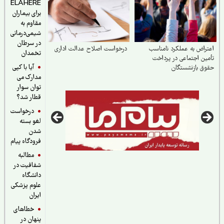
ELAHERE
برای بیماران
مقاوم به
شیمی‌درمانی
در سرطان
راض به عملکرد نامناسب
درخواست اصلاح عدالت اداری
تخمدان
ین اجتماعی در پرداخت
آیا با کپی
ق بازنشستگان
مدارک می
توان سوار
قطار شد؟
درخواست
لغو بسته
شدن
فرودگاه پیام
مطالبه
شفافیت در
دانشگاه
علوم پزشکی
ایران
خطاهای
پنهان در