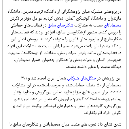
حدودیت‌های رویکردهای مشارکتی در حفاظت از طبیعت کمک کند.
ر پژوهشی مشترک میان پژوهشگرانی از دانشگاه تربیت‌مدرس، دانشگاه
ازندران و دانشگاه گوتینگن آلمان، تلاش کردیم عوامل مؤثر بر نگرش
حیط‌بانان
نسبت به مشارکت
شکارچیان سابق
در فعالیت‌های حفاظتی
 بررسی کنیم. منظور از شکارچیان سابق، افرادی بودند که فعالیت‌های
کار خارج از چارچوب‌های قانونی را متوقف کرده‌اند. پرسش اصلی این
ود که چه عواملی باعث می‌شود محیط‌بانان نسبت به مشارکت این افراد
ر فعالیت‌هایی مانند پایش حیات‌وحش، حفاظت از زیستگاه‌ها، مدیریت
م‌زیستی انسان و حیات‌وحش یا همکاری به‌عنوان همیار محیط‌بان،
یدگاه مثبت یا منفی داشته باشند.
ین پژوهش در
جنگل‌های هیرکانی
شمال ایران انجام شد و ۳۰۱
محیط‌بان از ۵۰ منطقه حفاظت‌شده و غیرحفاظت‌شده در آن مشارکت
شتند. برای تبیین نتایج نیز از نظریه تماس بین‌گروهی و نظریه رفتار
نامه‌ریزی‌شده استفاده کردیم؛ چارچوبی که نشان می‌دهد تجربه‌های
ین‌گروهی، کلیشه‌های منفی و هنجارهای اجتماعی چگونه می‌توانند بر
رش افراد اثر بگذارند.
تایج نشان داد تجربه‌های مثبت میان محیط‌بانان و شکارچیان سابق با