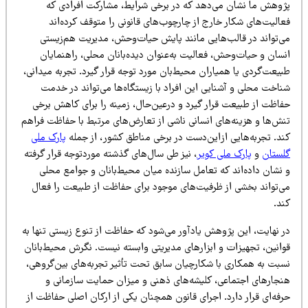
ژوهش ما نشان می‌دهد که در برخی شرایط، مشارکت افرادی که
الیت‌های شکار خارج از چارچوب‌های قانونی را متوقف کرده‌اند
ی‌تواند در قالب‌هایی مانند پایش حیات‌وحش، مدیریت هم‌زیستی
نسان و حیات‌وحش، فعالیت به‌عنوان دیده‌بانان محلی، راهنمایان
یعت‌گردی یا همیاران محیط‌بان مورد توجه قرار گیرد. تجربه میدانی،
ناخت محلی و آشنایی این افراد با زیستگاه‌ها می‌تواند در خدمت
فاظت از طبیعت قرار گیرد و درعین‌حال، زمینه را برای کاهش برخی
نش‌ها و هزینه‌های انسانی ناشی از تعارض‌های مرتبط با حفاظت فراهم
ند. تجربه‌هایی ازاین‌دست در برخی مناطق کشور، از جمله
پارک ملی
لستان
و
پارک ملی کویر
، نیز طی سال‌های گذشته موردتوجه قرار گرفته
 نشان داده‌اند که تعامل سازنده میان محیط‌بانان و جوامع محلی
ی‌تواند بخشی از ظرفیت‌های موجود برای حفاظت از طبیعت را فعال
ند.
ر نهایت، این پژوهش یادآور می‌شود که حفاظت از تنوع زیستی تنها به
وانین، تجهیزات و ابزارهای مدیریتی وابسته نیست. نگرش محیط‌بانان
سبت به همکاری با شکارچیان سابق تحت تأثیر تجربه‌های بین‌گروهی،
نجارهای اجتماعی، کلیشه‌های ذهنی و میزان حمایت سازمانی و
فه‌ای قرار دارد. اجرای قانون همچنان یکی از ارکان اصلی حفاظت از