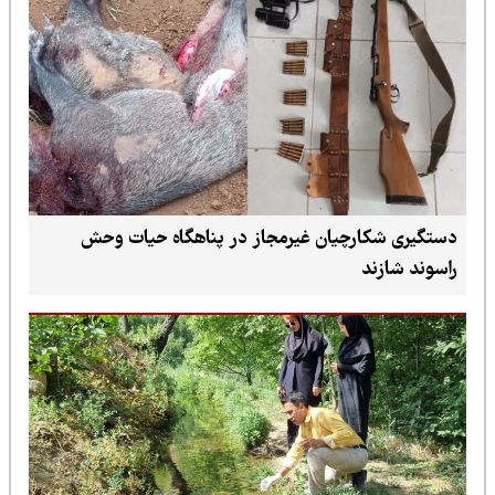
دستگیری شکارچیان غیرمجاز در پناهگاه حیات وحش
راسوند شازند