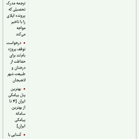
ترجمه مدرک
تحصیلی که
پرونده اپلای
را با تاخیر
مواجه
می‌کند
درخواست
توقف پروژه
بام‌لند برای
حفاظت از
درختان و
طبیعت شهر
لاهیجان
بهترین
پنل پیامکی
ایران [4 تا
از بهترین
سامانه
پیامکی
ایران]
آشنایی با