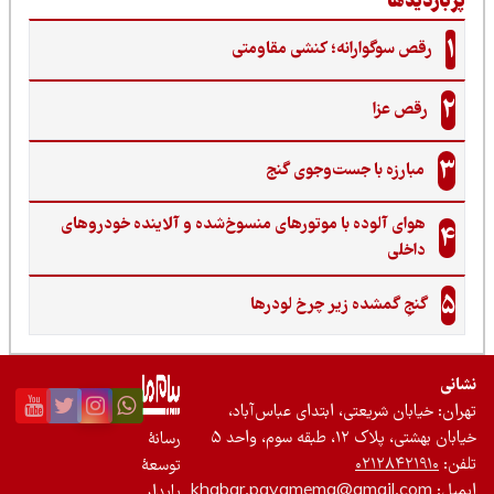
ربازدیدها
1
رقص سوگوارانه؛ کنشی مقاومتی
2
رقص عزا
3
مبارزه با جست‌وجوی گنج‌
هوای آلوده با موتورهای منسوخ‌شده و آلاینده خودروهای
4
داخلی
5
گنجِ گمشده زیر چرخ لودرها
نی
ان: خیابان شریعتی، ابتدای عباس‌آباد،
 بهشتی، پلاک ۱۲، طبقه سوم، واحد ۵
رسانۀ
ن:
۰۲۱۲۸۴۲۱۹۱۰
توسعۀ
یل:
khabar.payamema@gmail.com
پایدار