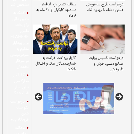
ه‌فوریتی
مطالبه تغییر بازه افزایش
مشخص شد
تهدید امام
دستمزد کارگران از ۱۲ ماه به
کمک به
۶ ماه
تأمین مالی
یا واردات
داروی
ELAHERE
برای بیماران
مقاوم به
شیمی‌درمانی
 وزارت
کارزار پرداخت غرامت به
در سرطان
رش و
خسارت‌دیدگان هک و اختلال
تخمدان
بانک‌ها
آیا با کپی
مدارک می
توان سوار
قطار شد؟
درخواست
لغو بسته
شدن
فرودگاه پیام
مطالبه