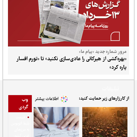
ید «پیام ما»
 هیرکانی را عادی‌سازی نکنید» تا «تورم افسار
ر حمایت کنید:
وب
گردی
قیمت
بلیط اتوبوس
به مرزهای
غربی کشور