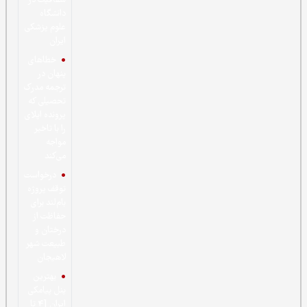
شفافیت در
دانشگاه
علوم پزشکی
ایران
خطاهای
پنهان در
ترجمه مدرک
تحصیلی که
پرونده اپلای
را با تاخیر
مواجه
می‌کند
درخواست
توقف پروژه
بام‌لند برای
حفاظت از
درختان و
طبیعت شهر
لاهیجان
بهترین
پنل پیامکی
ایران [4 تا