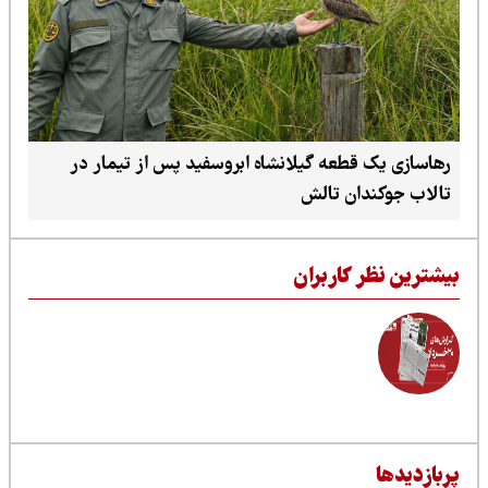
قطعه گیلانشاه ابروسفید پس از تیمار در
ان تالش
 کاربران
فاصله قانون و اجرای محیط‌زیست تا روایت‌های
انسانی از اوتیسم