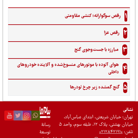
رانه؛ کنشی مقاومتی
ا جست‌وجوی گنج‌
ده با موتورهای منسوخ‌شده و آلاینده خودروهای
ده زیر چرخ لودرها
عتی، ابتدای عباس‌آباد،
واحد ۵
رسانۀ
۰۲
توسعۀ