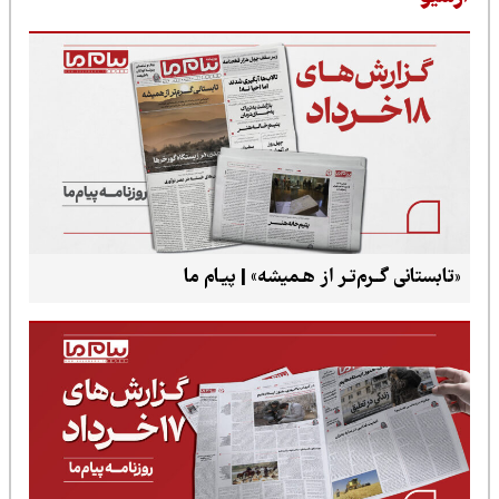
رم‌تـر از هـمیشه» | پیـام ما