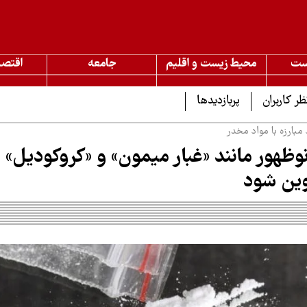
ست
محیط زیست و اقلیم
جامعه
اقتصا
ظر کاربران
پربازدیدها
مبارزه با مواد مخدر
نوظهور مانند «غبار میمون» و «کروکودیل» 
وین شود