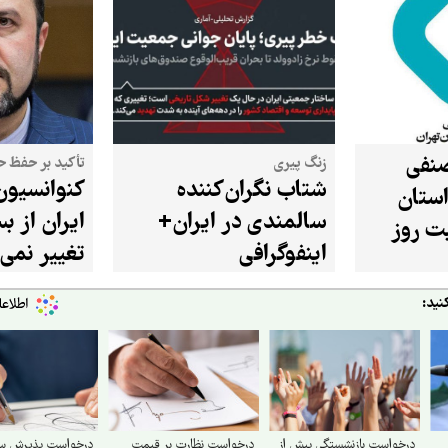
صنفی
زنگ پیری
تأکید بر حفظ 
شتاب نگران‌کننده
کنوانسیون
استان
سالمندی در ایران+
ایران از بس
بت روز
اینفوگرافی
تغییر نمی
نید:
درخواست بازنشستگی پیش از
درخواست نظارت بر قیمت
درخواست پذیرش سو