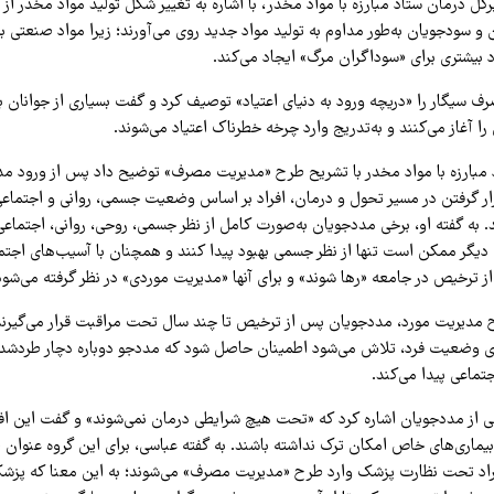
ل درمان ستاد مبارزه با مواد مخدر، با اشاره به تغییر شکل تولید مواد مخدر از
 و سودجویان به‌طور مداوم به تولید مواد جدید روی می‌آورند؛ زیرا مواد صنعتی ب
ود بیشتری برای «سوداگران مرگ» ایجاد می‌کند.
رف سیگار را «دریچه ورود به دنیای اعتیاد» توصیف کرد و گفت بسیاری از جوانان 
ا آغاز می‌کنند و به‌تدریج وارد چرخه خطرناک اعتیاد می‌شوند.
مبارزه با مواد مخدر با تشریح طرح «مدیریت مصرف» توضیح داد پس از ورود مدد
رار گرفتن در مسیر تحول و درمان، افراد بر اساس وضعیت جسمی، روانی و اجتماعی
. به گفته او، برخی مددجویان به‌صورت کامل از نظر جسمی، روحی، روانی، اجتماعی
 دیگر ممکن است تنها از نظر جسمی بهبود پیدا کنند و همچنان با آسیب‌های اجتم
از ترخیص در جامعه «رها شوند» و برای آنها «مدیریت موردی» در نظر گرفته می‌شود
 مدیریت مورد، مددجویان پس از ترخیص تا چند سال تحت مراقبت قرار می‌گیرند و 
گیری وضعیت فرد، تلاش می‌شود اطمینان حاصل شود که مددجو دوباره دچار طردشد
تماعی پیدا می‌کند.
 از مددجویان اشاره کرد که «تحت هیچ شرایطی درمان نمی‌شوند» و گفت این ا
یماری‌های خاص امکان ترک نداشته باشند. به گفته عباسی، برای این گروه عنوان «
راد تحت نظارت پزشک وارد طرح «مدیریت مصرف» می‌شوند؛ به این معنا که پزش