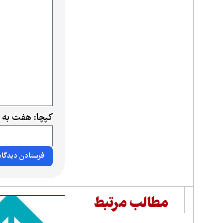
کپچا: هفت به 
مطالب مرتبط