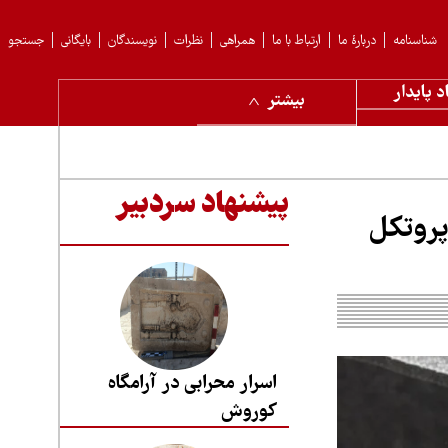
شناسنامه
دربارهٔ ما
ارتباط با ما
همراهی
نظرات
نویسندگان
بایگانی
جستجو
د پایدار
بیشتر
پیشنهاد سردبیر
پروتکل
اسرار محرابی در آرامگاه
کوروش