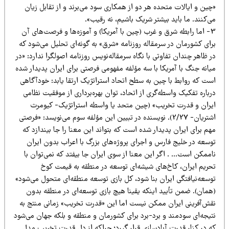
ین و ایالات متحده هر دو از همکاری سود می‌برند و از تقابل زیان
‌کنند. ما باید بیشتر شریک باشیم، نه رقیب».
3- اما رابطه شرق و غرب (چین با آمریکا) و آموزه‌ها و فرصت‌های آن
رای کشورمان در سرمقاله روزنامه «شرق» به گونه‌ای تحلیل می‌شود که
 ظاهر چندان تفاوتی با نگاه سرمقاله‌نویس روزنامه اصولگرا ندارد: «در
انه جنگ با آمریکا با سه مؤلفه مفهومی فرصتی برای ایران پدیدار شده
ست که روابط با چین به سطح اتحاد استراتژیک ارتقا یابد: خودآگاهی
باره تفکیک واسطه‌گری از اتحاد، توان بهره‌برداری از موفقیت نظامی
یران و قدرت تخریب» (چین متحد یا واسطه استراتژیک- کیومرث
اشتریان- 2/27). نویسنده در تبیین این مؤلفه سوم می‌نویسد: «فرصتی
م برای ایران پدیدار شده است که بتواند این معنا را جا بیندازد که
وسعه در خلیج فارس و اجرای پروژه‌های بزرگ با اعراب بدون ایران
ممکن است… . اگر این معنا از سوی ایران جا بیفتد که نمی‌توان با
حریم ایران، کاخ‌های شیشه‌ای توسعه در منطقه به قیمت کوخ
وسعه‌نیافتگی ایران بنا شود، کل بازی توسعه منطقه‌ای متحول می‌شود»
همان). ضمن تأیید اینکه یقینا هیچ بازی توسعه‌ای در منطقه بدون
قش‌آفرینی ایران ممکن نیست اما این «قدرت تخریب» زمانی منتج به
تیجه‌ای سودمند و برد-برد برای کشورمان و منطقه و بلکه جهان می‌شود
ه در کنار قدرت آبادسازی قرار گیرد؛ چرا‌که از دل قدرت تخریب مدل