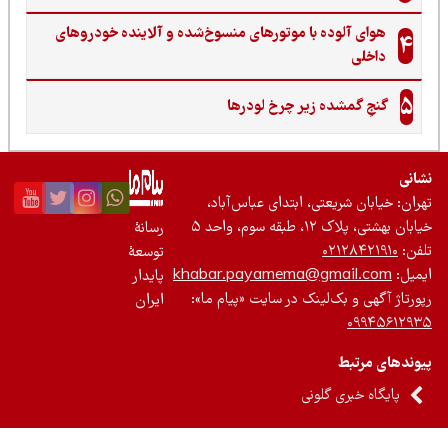
هوای آلوده با موتورهای منسوخ‌شده و آلاینده خودروهای
4
داخلی
5
گنجِ گمشده زیر چرخ لودرها
نی
ان: خیابان شریعتی، ابتدای عباس‌آباد،
 بهشتی، پلاک ۱۲، طبقه سوم، واحد ۵
رسانۀ
ن:
۰۲۱۲۸۴۲۱۹۱۰
توسعۀ
یل:
khabar.payamema@gmail.com
پایدار
رتاژ آگهی و بک‌لینک در سایت «پیام ما»:
ایران
۰۹۹۴۵۶۱۲
ندهای مرتبط
پایگاه خبری گلونی