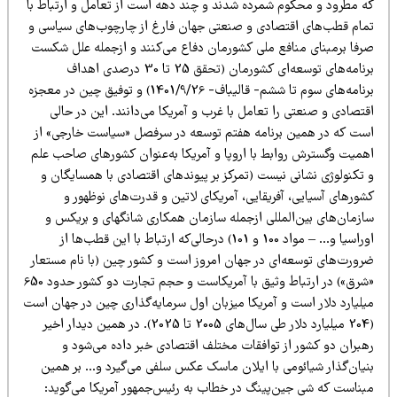
ه مطرود و محکوم شمرده شدند و چند دهه است از تعامل و ارتباط با
مام قطب‌های اقتصادی و صنعتی جهان فارغ از چارچوب‌های سیاسی و
رفا برمبنای منافع ملی کشورمان دفاع می‌کنند و از‌‌جمله علل شکست
برنامه‌های توسعه‌ای کشورمان (تحقق 25 تا 30 درصدی اهداف
برنامه‌های سوم تا ششم- قالیباف- 1401/9/26) و توفیق چین در معجزه
تصادی و صنعتی را تعامل با غرب و آمریکا می‌دانند. این در حالی
ست که در همین برنامه هفتم توسعه در سرفصل «سیاست خارجی» از
همیت وگسترش روابط با اروپا و آمریکا به‌عنوان کشورهای صاحب علم
 تکنولوژی نشانی نیست (تمرکز بر پیوندهای اقتصادی با همسایگان و
ورهای آسیایی، آفریقایی، آمریکای لاتین و قدرت‌های نوظهور و
ازمان‌های بین‌المللی از‌جمله سازمان همکاری شانگهای و بریکس و
اوراسیا و… – مواد 100 و 101) در‌حالی‌که ارتباط با این قطب‌ها از
رورت‌های توسعه‌ای در جهان امروز است و کشور چین (با نام مستعار
«شرق») در ارتباط وثیق با آمریکاست و حجم تجارت دو کشور حدود 650
یلیارد دلار است و آمریکا میزبان اول سرمایه‌گذاری چین در جهان است
(204 میلیارد دلار طی سال‌های 2005 تا 2025). در همین دیدار اخیر
هبران دو کشور از توافقات مختلف اقتصادی خبر داده می‌شود و
نیان‌گذار شیائومی با ایلان ماسک عکس سلفی می‌گیرد و… بر همین
بناست که شی جین‌پینگ در خطاب به رئیس‌جمهور آمریکا می‌گوید: