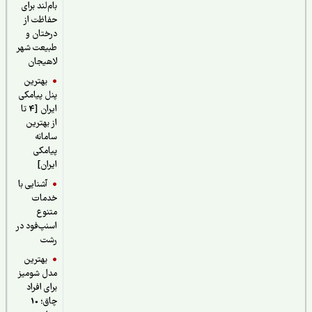
بام‌لند برای
حفاظت از
درختان و
طبیعت شهر
لاهیجان
بهترین
پنل پیامکی
ایران [4 تا
از بهترین
سامانه
پیامکی
ایران]
آشنایی با
خدمات
متنوع
اسنپ‌فود در
رشت
بهترین
مدل شومیز
برای افراد
چاق؛ 10