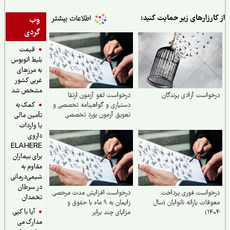
ارزارهای زیر حمایت کنید:
وب
گردی
قیمت
بلیط اتوبوس
به مرزهای
غربی کشور
مشخص شد
واست آزادی پرندگان
درخواست لغو آزمون ارتقا
کمک به
دستیاری و گواهینامه تخصصی و
تعویق آزمون بورد تخصصی
تأمین مالی
مرداد ۱۴۰۵
یا واردات
داروی
ELAHERE
برای بیماران
مقاوم به
شیمی‌درمانی
در سرطان
خواست فوری پرداخت
درخواست افزایش مدت مرخصی
تخمدان
قات یارانه نانوایان (سال
زایمان به ۹ ماه با حقوق و
آیا با کپی
۱۴
مزایای چند برابر
مدارک می