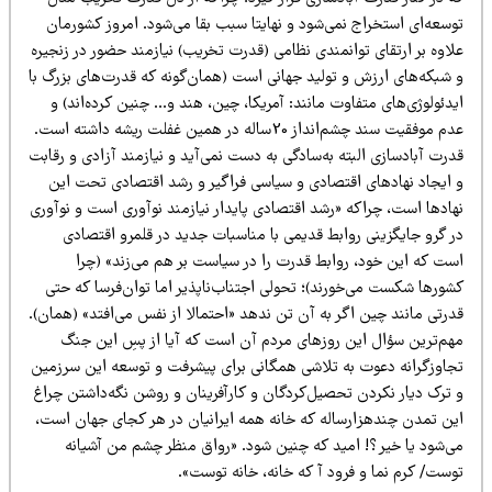
وسعه‌ای استخراج نمی‌شود و نهایتا سبب بقا می‌شود. امروز کشورمان
اوه بر ارتقای توانمندی نظامی (قدرت تخریب) نیازمند حضور در زنجیره
 شبکه‌های ارزش و تولید جهانی است (همان‌گونه که قدرت‌های بزرگ با
دئولوژی‌های متفاوت مانند: آمریکا، چین، هند و… چنین کرده‌اند) و
عدم موفقیت سند چشم‌انداز 20‌ساله در همین غفلت ریشه داشته است.
رت آبادسازی البته به‌سادگی به دست نمی‌آید و نیازمند آزادی و رقابت
 ایجاد نهادهای اقتصادی و سیاسی فراگیر و رشد اقتصادی تحت این
هادها است، چراکه «رشد اقتصادی پایدار نیازمند نوآوری است و نوآوری
ر گرو جایگزینی روابط قدیمی با مناسبات جدید در قلمرو اقتصادی
ست که این خود، روابط قدرت را در سیاست بر هم می‌زند» (چرا
شورها شکست می‌خورند)؛ تحولی اجتناب‌ناپذیر اما توان‌فرسا که حتی
درتی مانند چین اگر به آن تن ندهد «احتمالا از نفس می‌افتد» (همان).
هم‌ترین سؤال این روزهای مردم آن است که آیا از پسِ این جنگ
جاوزگرانه دعوت به تلاشی همگانی برای پیشرفت و توسعه این سرزمین
 ترک دیار نکردن تحصیل‌کردگان و کارآفرینان و روشن نگه‌داشتن چراغ
ین تمدن چندهزار‌ساله که خانه همه ایرانیان در هر کجای جهان است،
ی‌شود یا خیر؟! امید که چنین شود. «رواق منظر چشم من آشیانه
وست/ کرم نما و فرود آ که خانه، خانه توست».