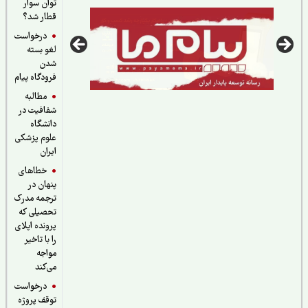
توان سوار
قطار شد؟
درخواست
لغو بسته
شدن
فرودگاه پیام
مطالبه
شفافیت در
دانشگاه
علوم پزشکی
ایران
خطاهای
پنهان در
ترجمه مدرک
تحصیلی که
پرونده اپلای
را با تاخیر
مواجه
می‌کند
درخواست
توقف پروژه