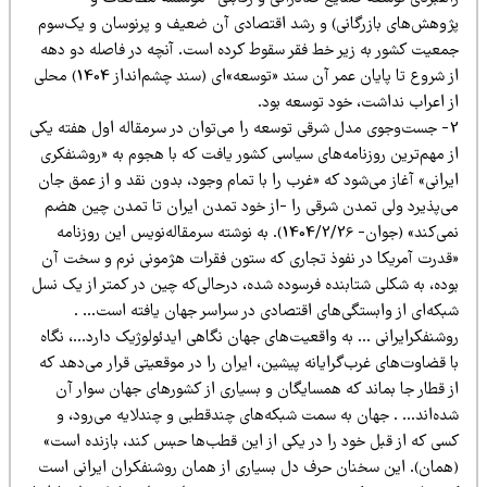
ژوهش‌های بازرگانی) و رشد اقتصادی آن ضعیف و پرنوسان و یک‌سوم
معیت کشور به زیر خط فقر سقوط کرده است. آنچه در فاصله دو دهه
از شروع تا پایان عمر آن سند «توسعه‌»ای (سند چشم‌انداز 1404) محلی
ز اعراب نداشت، خود توسعه بود.
2- جست‌وجوی مدل شرقی توسعه را می‌توان در سرمقاله اول هفته یکی
ز مهم‌ترین روزنامه‌های سیاسی کشور یافت که با هجوم به «روشنفکری
رانی» آغاز می‌شود که «غرب را با تمام وجود، بدون نقد و از عمق جان
ی‌پذیرد ولی تمدن شرقی را -از خود تمدن ایران تا تمدن چین هضم
نمی‌کند» (جوان- 1404/2/26). به نوشته سرمقاله‌نویس این روزنامه
قدرت آمریکا در نفوذ تجاری که ستون فقرات هژمونی نرم و سخت آن
ده، به شکلی شتابنده فرسوده شده، در‌حالی‌که چین در کمتر از یک نسل
بکه‌ای از وابستگی‌های اقتصادی در سراسر جهان یافته است… .
وشنفکرایرانی … به واقعیت‌های جهان نگاهی ایدئولوژیک دارد…، نگاه
 قضاوت‌های غرب‌گرایانه پیشین، ایران را در موقعیتی قرار می‌دهد که
ز قطار جا بماند که همسایگان و بسیاری از کشورهای جهان سوار آن
ده‌اند… . جهان به سمت شبکه‌های چند‌قطبی و چند‌لایه می‌رود، و
سی که از قبل خود را در یکی از این قطب‌ها حبس کند، بازنده است»
همان). این سخنان حرف دل بسیاری از همان روشنفکران ایرانی است