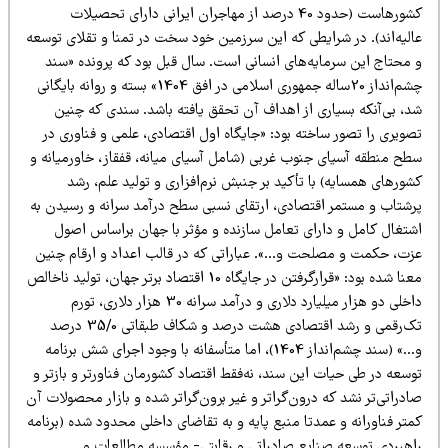
کشورهاست (حدود 40 درصد از مهاجران ایرانی دارای تحصیلات
الیه‌اند). در شرایطی که این سرزمین خود سخت در تمنا و تقلای توسعه
 محتاج این سرمایه‌های انسانی است. سال قبل بود که پرونده «سند
چشم‌انداز 20‌ساله جمهوری اسلامی در افق 1404» بسته و روانه بایگانی
د، بی‌آنکه بسیاری از اهداف آن تحقق یافته باشد. سندی که چنین
صویری را تصور ساخته بود: «جایگاه اول اقتصادی، علمی و فناوری در
طح منطقه آسیای جنوب غربی (شامل آسیای میانه، قفقاز، خاورمیانه و
ورهای همسایه) با تأکید بر جنبش نرم‌افزاری و تولید علم، رشد
رشتاب و مستمر اقتصادی، ارتقای نسبی سطح درآمد سرانه و رسیدن به
شتغال کامل و دارای تعامل سازنده و مؤثر با جهان بر‌اساس اصول
زت، حکمت و مصلحت و…». عباراتی که در قالب اعداد و ارقام چنین
معنا شده بود: «قرارگرفتن در جایگاه 10 اقتصاد برتر جهان، تولید ناخالص
داخلی دو هزار میلیارد دلاری و درآمد سرانه 30 هزار دلاری، تورم
تک‌رقمی و رشد اقتصادی هشت درصد و شکاف طبقاتی 35/0 درصد
و…» (سند چشم‌انداز 1404)، اما متأسفانه با وجود اجرای شش برنامه
سعه در طی حیات این سند، نه‌فقط اقتصاد کشورمان فناورتر و بازتر و
دراتی‌تر نشد که درون‌گراتر و غیر برون‌گراتر شده و بازار محصولات آن
تر فناورانه و عمدتا منبع پایه و به تقاضای داخلی محدود شده (برنامه
اهبردی توسعه صنایع صادراتی و رقابتی- مؤسسه مطالعات و