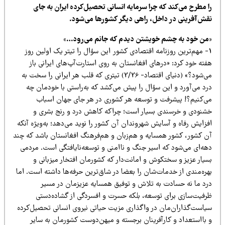
ا مطرح می‌کند که چرا سرمایه انسانی تحصیل‌کرده ایران به جای
قش‌آفرینی در داخل، راهی دیگر کشورها می‌شود.
من خود به چشم خویشتن دیدم که جانم می‌رود…»
1- مهم‌ترین روزنامه اقتصادی کشور این سؤال را تیتر یک اولین روز
ته خود کرد: «درهای افغانستان به روی استارت‌آپ‌های ایرانی باز
می‌شود؟» (دنیای اقتصاد- 2/26) تیتری که قلب هر ایرانی را سخت به
رد می‌آورد و این سؤال را پیش می‌کشد که به‌راستی با خودمان چه
ی‌کنیم؟! پیشرفت و توسعه هر کشوری در هر جای جهان اسباب
شنودی و خرسندی بسیار است؛ چراکه کاهش درد و رنج بشری و
زایش رفاه و آسایش شهروندان آن کشور را نوید می‌دهد؛ به‌ویژه آنکه
ن کشور، کشور همسایه و هم‌زبان و هم‌فرهنگ افغانستان باشد که چند
هه‌ای می‌شود که اسیر جنگ و ناامنی و توسعه‌نایافتگی است. مردمی
سیار عزیز و سختکوش و امانت‌دار که کشورمان افتخار میزبانی و
هره‌مندی از خدمات‌شان را بعضا در شاق‌ترین حرفه‌ها داشته است. اما
رد ما نه حسادت به تلاش و توفیق همسایه عزیزمان در مسیر
رفیت‌سازی برای توسعه، بلکه حسرت و افسردگی از گشاده‌دستی
یاست‌گذاران‌مان در واگذاری مزیت حیاتی نیروی انسانی تحصیل‌کرده
 بااستعداد و کارآفرینان برجسته و میهن‌دوست کشورمان به سایر