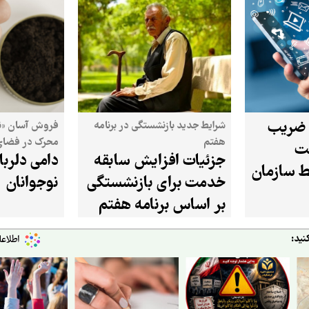
 ضریب
شرایط جدید بازنشستگی در برنامه
فروش آسان «نا
هفتم
محرک در فضای 
رنت
جزئیات افزایش سابقه
دامی دلربا 
برای کودکان و ن
ط سازمان
درآورده است
خدمت برای بازنشستگی
نوجوانان
بر اساس برنامه هفتم
نید: