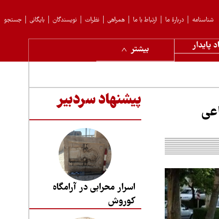
شناسنامه
دربارهٔ ما
ارتباط با ما
همراهی
نظرات
نویسندگان
بایگانی
جستجو
د پایدار
بیشتر
پیشنهاد سردبیر
عی
اسرار محرابی در آرامگاه
کوروش