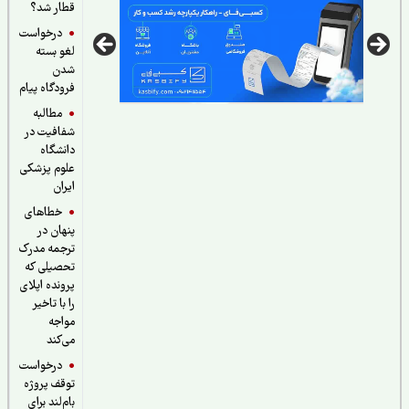
قطار شد؟
درخواست
لغو بسته
شدن
فرودگاه پیام
مطالبه
شفافیت در
دانشگاه
علوم پزشکی
ایران
خطاهای
پنهان در
ترجمه مدرک
تحصیلی که
پرونده اپلای
را با تاخیر
مواجه
می‌کند
درخواست
توقف پروژه
بام‌لند برای