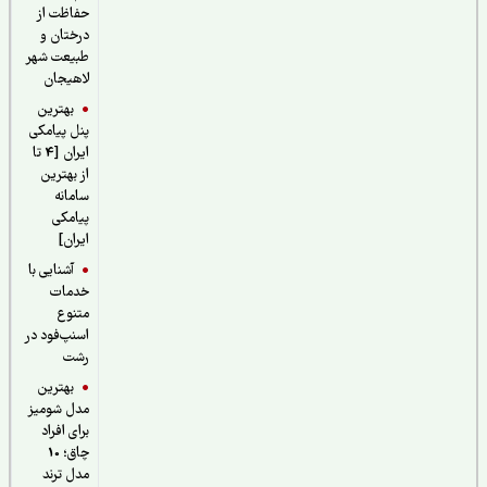
حفاظت از
درختان و
طبیعت شهر
لاهیجان
بهترین
پنل پیامکی
ایران [4 تا
از بهترین
سامانه
پیامکی
ایران]
آشنایی با
خدمات
متنوع
اسنپ‌فود در
رشت
بهترین
مدل شومیز
برای افراد
چاق؛ 10
مدل ترند