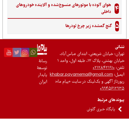
هوای آلوده با موتورهای منسوخ‌شده و آلاینده خودروهای
4
داخلی
5
گنجِ گمشده زیر چرخ لودرها
نی
ان: خیابان شریعتی، ابتدای عباس‌آباد،
 بهشتی، پلاک ۱۲، طبقه اول، واحد ۱
رسانۀ
ن:
۰۲۱۲۸۴۲۱۹۱۰
توسعۀ
یل:
khabar.payamema@gmail.com
پایدار
رتاژ آگهی و بک‌لینک در سایت «پیام ما»:
ایران
۰۹۹۴۵۶۱۲
ندهای مرتبط
پایگاه خبری گلونی