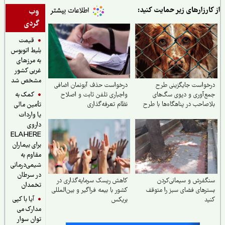
ارزارهای زیر حمایت کنید:
وب
گردی
قیمت
بلیط اتوبوس
به مرزهای
غربی کشور
مشخص شد
واست جایگزینی طرح
درخواست حذف آبونمان اضافی
کمک به
‌آوری و دپوی سگ‌های
واجباری تلفن ثابت و اصلاح
صاحب در پناهگاه‌ها با طرح
نظام تعرفه‌گذاری
تأمین مالی
م سازی، واکسیناسیون،
یا واردات
سازی و فرهنگسازی عمومی
داروی
ELAHERE
برای بیماران
مقاوم به
شیمی‌درمانی
در سرطان
فرش و سیمانی‌کردن
کاهش ریسک سرمایه‌گذاری در
تخمدان
رهای فضای سبز را متوقف
کشور با بیمه فراگیر و بین‌المللی
آیا با کپی
د
بریکس
مدارک می
توان سوار