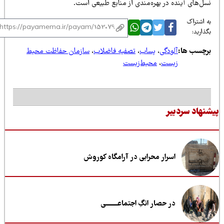
ل‌های آینده در بهره‌مندی از منابع طبیعی است.
 اشتراک
ذارید:
رچسب ها:
آلودگی
،
پساب
،
تصفیه فاضلاب
،
سازمان حفاظت محیط
زیست
،
محیط‌زیست
نهاد سردبیر
اسرار محرابی در آرامگاه کوروش
در حصار انگِ اجتماعــــــــی