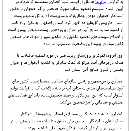
ه گزارش
پیام ما
به نقل از ایسنا، شینا انصاری سه‌شنبه ۵ خرداد در
یین افتتاح سیستم تصفیه پساب شهرک صنعتی بزرگ اصفهان با حضور
ستاندار اصفهان مهدی جمالی‌نژاد و سرپرست اداره کل محیط‌زیست
ستان داریوش گل‌علیزاده اظهار کرد: استان اصفهان به دلیل رنج ناشی
ز کمبود شدید منابع آب، در اجرای پروژه‌های زیست‌محیطی پیشرو است
 افتتاح سیستم‌های تصفیه تکمیلی در شاهین‌شهر و شهرک‌های صنعتی
امی موثر در بهبود این وضعیت محسوب می‌شود.
 افزود: تمرکز بر پروژه‌های زیرساختی در حوزه تصفیه فاضلاب با
دف بازچرخانی آب، می‌تواند کمک شایانی به تغذیه آبخوان‌ها و جبران
خشی از کسری منابع آبی استان کند.
عاون رئیس‌جمهور و رئیس سازمان حفاظت محیط‌زیست کشور بیان
رد: سیاست‌های مدیریت منابع آب بر پایه بازگشت آب به فرآیند تولید
ستوار است که این امر علاوه بر حفظ محیط‌زیست، پایداری فعالیت‌های
نعتی و خدماتی را نیز تضمین می‌کند.
نصاری ادامه داد: همکاری مسئولان استانی و شهرستانی در کنار
مایت‌های نمایندگان مجلس برای تحقق مطالبات محیط زیستی، بستر
ناسبی را برای ارتقای کیفیت زندگی شهروندان فراهم آورده است.