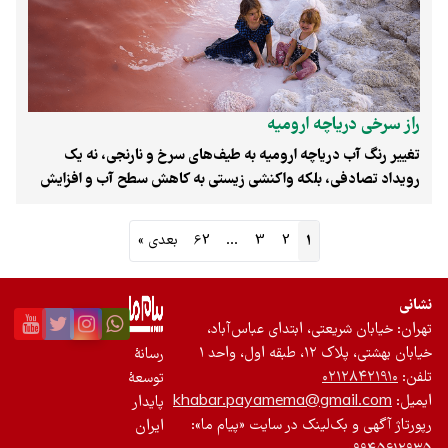
تعادل به آن است.
راز سرخی دریاچه ارومیه
تغییر رنگ آب دریاچه ارومیه به طیف‌های سرخ و نارنجی، نه یک
رویداد تصادفی، بلکه واکنشی زیستی به کاهش سطح آب و افزایش
شوری است. بررسی‌های علمی نشان می‌دهد که با افزایش غلظت
نمک و دمای هوا، میکروارگانیسم‌های خاصی برای بقا در این شرایط
1
2
3
…
62
بعدی »
سخت فعال شده و با تولید رنگ‌دانه‌های ویژه، سیمای دریاچه را
دگرگون می‌کنند؛ پدیده‌ای که در سایر دریاچه‌های فوق‌شور جهان نیز
به عنوان زبانی مشترک برای اعلام وضعیت اکوسیستم شناخته
نشانی
می‌شود.
تهران: خیابان شریعتی، ابتدای عباس‌آباد،
خیابان بهشتی، پلاک ۱۲، طبقه اول، واحد ۱
رسانۀ
تلفن:
۰۲۱۲۸۴۲۱۹۱۰
توسعۀ
ایمیل:
khabar.payamema@gmail.com
پایدار
رپورتاژ آگهی و بک‌لینک در سایت «پیام ما»:
ایران