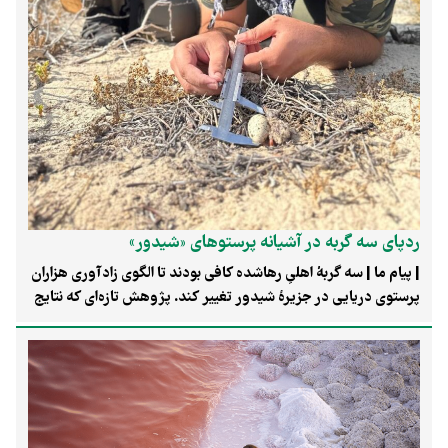
ردپای سه گربه در آشیانه پرستوهای «شیدور»
| پیام ما | سه گربهٔ اهلیِ رهاشده کافی بودند تا الگوی زادآوری هزاران
پرستوی دریایی در جزیرهٔ شیدور تغییر کند. پژوهش تازه‌ای که نتایج
آن در نشریهٔ Conservation Evidence Journal منتشر
شده، نشان می‌دهد حضور همین تعداد اندک از شکارگران واردشده
باعث شد تعداد آشیانه‌های تک‌تخمی افزایش پیدا کند؛ تغییری که
تنها یک سال پس از حذف کامل گربه‌ها، بار دیگر به وضعیت پیشین
بازگشت. این پژوهش، روایت شکنندگی یکی از مهم‌ترین
زیستگاه‌های پرندگان دریایی خلیج فارس و تلاش برای بازگرداندن