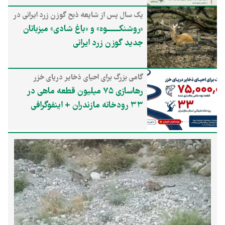
یک سال پس از شایعه ذبح گوزن زرد ایرانی در
مراسم اربعین، «پیام ما» دلایل انتشار این
«روشنکــــــــوه» و «باغ شادی» میزبانان
شایعه و برنامه‌های حفاظتی این گونه را بررسی
جدید گوزن زرد ایرانی
می‌کند
گامی بزرگ برای احیای ذخایر دریای خزر
رهاسازی ۷۵ میلیون قطعه ماهی در
۳۳ رودخانه مازندران + اینفوگرافی