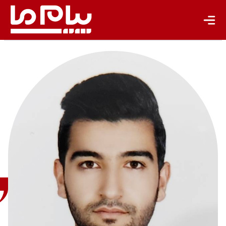
سعید
ابراهیم
زاده
کارشناس
محیط
زیست