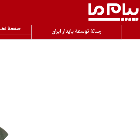
صفحۀ نخ
رسانۀ توسعۀ پایدار ایران