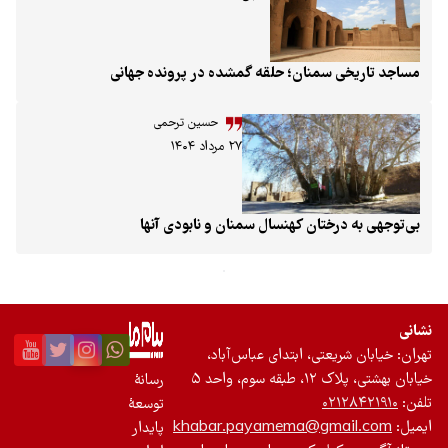
«مسجد جامع زاوقان» نیز معروف است و احتمالاً مصلای شهر سمنان
در دوره تیموری یا دوره‌ای نزدیک به آن بوده - نشان از اهمیت تاریخی
این منطقه دارد. در گذشته محله زاوقان را ورودی سمنان می‌دانستند.
مساجد تاریخی سمنان؛ حلقه گمشده در پرونده جهانی
حسین ترحمی
۲۷ مرداد ۱۴۰۴
بی‌توجهی به درختان کهنسال سمنان و نابودی آنها
نشانی
تهران: خیابان شریعتی، ابتدای عباس‌آباد،
خیابان بهشتی، پلاک ۱۲، طبقه سوم، واحد ۵
رسانۀ
تلفن:
۰۲۱۲۸۴۲۱۹۱۰
توسعۀ
ایمیل:
khabar.payamema@gmail.com
پایدار