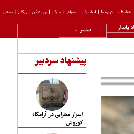
شناسنامه
دربارهٔ ما
ارتباط با ما
همراهی
نظرات
نویسندگان
بایگانی
جستجو
د پایدار
بیشتر
پیشنهاد سردبیر
اسرار محرابی در آرامگاه
کوروش