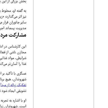
بخش بزرگی از این پسم
به گفته او، مخلوط 
نیز اثر می‌گذارد: «ز
سایر جانوران قرار م
مدیریت پسماند اجرا 
مشارکت مردم
این کارشناس در ادام
مخازن ناشی از فعالی
شرایطی، مواد غذایی
غذا را آسان‌تر می‌ک
عسگری با تأکید بر 
شهروندان، هیچ برنا
تفکیک زباله از مبدأ
ا
تشویقی ایجاد شود تا
او با اشاره به تجر
است. شهروندان زبال