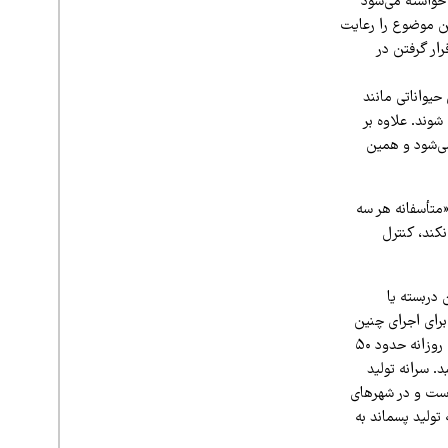
 خواسته می‌شود
ین موضوع را رعایت
رار گرفتن در
حیواناتی مانند
شوند. علاوه بر
می‌شود و همین
«متأسفانه هر سه
کند، کنترل
 دربسته یا
برای اجرای چنین
راهکارهایی باید شرایط و حجم تولید پسماند در کشور نیز در نظر گرفته شود. بر اساس آمارهای موجود، روزانه حدود ۵۰
. سرانه تولید
نگین کشوری است و در شهرهای
 تولید پسماند به