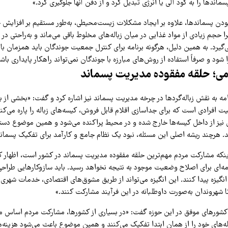
اندها را به کود آلی یا انرژی تبدیل کرد و از دفن آنها جلوگیری کرد.»
بودن پسماندها، علاوه بر ایجاد مشکلات زیست‌محیطی، به‌طور مستقیم بر افزای
یرا حجم زیادی از مواد غذایی در میان زباله‌های مخلوط باقی می‌ماند و به‌راحتی در 
ی‌گیرد. به همین دلیل، هرگونه برنامه برای کنترل جمعیت جوندگان باید همزمان با
شود و صرفاً استفاده از روش‌های مبارزه با جوندگان نمی‌تواند راهکار پایداری باش
ی؛ حلقه مفقوده مدیریت پسماند
ه به نقش زباله‌گردها در چرخه مدیریت پسماند نیز اشاره کرد و گفت: «بخشی از ب
ت افرادی است که برای جداسازی اقلام قابل فروش، کیسه‌های زباله را پاره می‌کنن
 نیز از داخل کیسه‌ها خارج شده و در محیط پراکنده می‌شود و همین موضوع دست
ند. هرچند ریشه اصلی این مسئله، نبود یک نظام جامع و کارآمد برای تفکیک پسماند
اینکه مشارکت مردم مهم‌ترین حلقه مفقوده مدیریت پسماند در کشور است، اظهار 
مه‌ای برای اصلاح وضعیت موجود به نتیجه نخواهد رسید. باید سازوکارهایی طراحی
نگیزه پیدا کنند. این انگیزه می‌تواند از طریق مشوق‌های اقتصادی، خدمات شهری 
 شهروندان به‌صورت داوطلبانه در این فرآیند مشارکت کنند.»
به کشورهای موفق در این حوزه گفت: «در بسیاری از کشورها، مشارکت مردم اساس 
ه‌های خود را از همان ابتدا تفکیک می‌کنند و همین موضوع باعث می‌شود هزینه‌