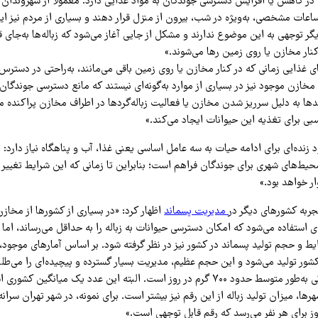
 در کاهش یا افزایش دسترسی جوندگان به مواد غذایی دارد. معمولاً از شهروندان
 ساعات مشخصی، به‌ویژه در شب، بیرون از منزل قرار دهند و بسیاری از مردم نیز ا
یگر توجهی به این موضوع ندارند و مشکل از جایی آغاز می‌شود که زباله‌ها به‌جای ق
ار مخازن یا روی زمین رها می‌شوند.»
ی غذایی زمانی که در کنار مخازن یا روی زمین باقی می‌مانند، به‌راحتی در دسترس 
مخازن موجود نیز در بسیاری از موارد به‌گونه‌ای نیستند که مانع دسترسی جوندگان 
دها به دلیل سرریز شدن مخازن یا فعالیت زباله‌گردها در اطراف مخازن پراکنده 
 برای تغذیه این حیوانات ایجاد می‌کند.»
د زنده‌ای برای ادامه حیات به سه عامل اساسی یعنی غذا، آب و پناهگاه نیاز دارد: 
حیط‌های شهری برای جوندگان فراهم است؛ بنابراین تا زمانی که این شرایط تغییر ن
ر خواهد بود.»
جربه کشورهای دیگر در
مدیریت پسماند
اظهار کرد: «در بسیاری از کشورها از مخازن
ی استفاده می‌شود که امکان دسترسی حیوانات به زباله را به حداقل می‌رساند، اما 
شور تولید می‌شود و این حجم عظیم، مدیریت بسیار گسترده و پیچیده‌ای را می‌طلبد
پسماند برای هر ایرانی به‌طور متوسط حدود ۷۰۰ گرم در روز است. البته این عدد یک میا
هرها، میزان تولید زباله از این رقم نیز بیشتر است. برای نمونه، در شهر تهران سرانه