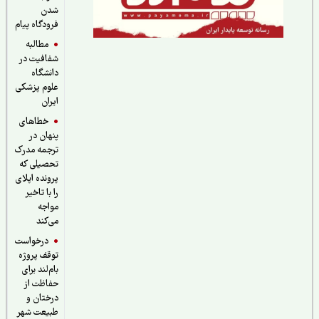
شدن
فرودگاه پیام
مطالبه
شفافیت در
دانشگاه
علوم پزشکی
ایران
خطاهای
پنهان در
ترجمه مدرک
تحصیلی که
پرونده اپلای
را با تاخیر
مواجه
می‌کند
درخواست
توقف پروژه
بام‌لند برای
حفاظت از
درختان و
طبیعت شهر