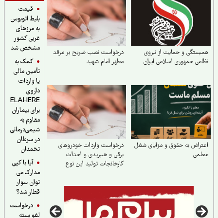
قیمت
بلیط اتوبوس
به مرزهای
غربی کشور
مشخص شد
ستگی و حمایت از نیروی
درخواست نصب ضریح بر مرقد
کمک به
می جمهوری اسلامی ایران
مطهر امام شهید
تأمین مالی
یا واردات
داروی
ELAHERE
برای بیماران
مقاوم به
شیمی‌درمانی
در سرطان
راض به حقوق و مزایای شغل
درخواست واردات خودروهای
تخمدان
لمی
برقی و هیبریدی و احداث
آیا با کپی
کارخانجات تولید این نوع
مدارک می
خودروها
توان سوار
قطار شد؟
درخواست
لغو بسته