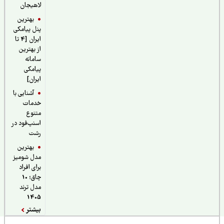
لاهیجان
بهترین
پنل پیامکی
ایران [4 تا
از بهترین
سامانه
پیامکی
ایران]
آشنایی با
خدمات
متنوع
اسنپ‌فود در
رشت
بهترین
مدل شومیز
برای افراد
چاق؛ 10
مدل ترند
1405
بیشتر