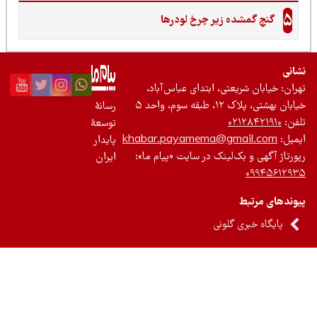
5
گنجِ گمشده زیر چرخ لودرها
نی
ان: خیابان شریعتی، ابتدای عباس‌آباد،
 بهشتی، پلاک ۱۲، طبقه سوم، واحد ۵
رسانۀ
ن:
۰۲۱۲۸۴۲۱۹۱۰
توسعۀ
یل:
khabar.payamema@gmail.com
پایدار
رتاژ آگهی و بک‌لینک در سایت «پیام ما»:
ایران
۰۹۹۴۵۶۱۲
ندهای مرتبط
پایگاه خبری گلونی