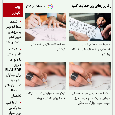
ارزارهای زیر حمایت کنید:
وب
گردی
قیمت
بلیط اتوبوس
به مرزهای
غربی کشور
مشخص شد
خواست مجازی شدن
مطالبه افتخارآفرینی تیم ملی
کمک به
حان‌های ترم تابستان دانشگاه
فوتبال
م‌نور
تأمین مالی
یا واردات
داروی
ELAHERE
برای بیماران
مقاوم به
شیمی‌درمانی
در سرطان
خواست فروش مجدد قسطی
درخواست افزایش تعداد طبقات
تخمدان
ازی با یک‌صدم قیمت قبل
قبر‌ها برای کاهش هزینه
آیا با کپی
 خرید ابزارآلات جنگی
مدارک می
توان سوار