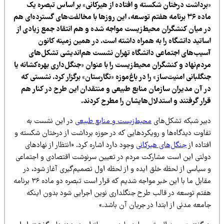
برداشت درختان شکسته و افتاده از هیرکانی» بر اساس تبصره یک
ماده ۳۶ برنامه هفتم توسعه، این روزها با مخالفت‌های گسترده‌ای هم
ر میان کنشگران محیط‌زیست مواجه شده و هم انتقاد جمع زیادی از
ساتید دانشگاه را به همراه داشته است. در همین زمینه کانون
سیب‌های اجتماعی دانشگاه تهران نشست هم‌اندیشی تشکل‌های
دم‌نهاد و کنشگران محیط‌زیست را با عنوان «جنگل‌داری بهره‌کشانه یا
گلبانی امنیت‌ساز» را در باغ‌موزه «نگارستان» برگزار کرد. نشستی که
ر آن مدیران سازمان منابع طبیعی و منتقدان این طرح در کنار هم
رار گرفتند و استدلال‌هایشان را مطرح کردند.
بیر شبکه تشکل‌های
محیط‌زیست و منابع طبیعی
در این نشست به
فاوت دیدگاه‌ها و رویکردهایی که در حوزه برداشت از درختان شکسته و
تاده از
جنگل‌های هیرکانی
وجود دارد اشاره کرد. «انتظار از نهادهای
ولتی این است مشارکت مردم در تعیین سرنوشت اقتصادی و اجتماعی
 سیاسی از لحظه خلق ایده و از لحظه اول تصمیم‌گیری آغاز شود، در
مقابل ما با این خبر مواجه شدیم که قرار است تبصره دو ماده ۳۶ برنامه
فتم توسعه در قالب طرح جنگلداری نوین اجرایی شود بدون اینکه
معه مدنی از ابتدا در جریان آن باشد.»