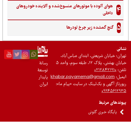
هوای آلوده با موتورهای منسوخ‌شده و آلاینده خودروهای
4
داخلی
5
گنجِ گمشده زیر چرخ لودرها
نی
ان: خیابان شریعتی، ابتدای عباس‌آباد،
 بهشتی، پلاک ۱۲، طبقه سوم، واحد ۵
رسانۀ
ن:
۰۲۱۲۸۴۲۱۹۱۰
توسعۀ
یل:
khabar.payamema@gmail.com
پایدار
رتاژ آگهی و بک‌لینک در سایت «پیام ما»:
ایران
۰۹۹۴۵۶۱۲
ندهای مرتبط
پایگاه خبری گلونی