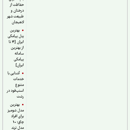
حفاظت از
درختان و
طبیعت شهر
لاهیجان
بهترین
پنل پیامکی
ایران [4 تا
از بهترین
سامانه
پیامکی
ایران]
آشنایی با
خدمات
متنوع
اسنپ‌فود در
رشت
بهترین
مدل شومیز
برای افراد
چاق؛ 10
مدل ترند