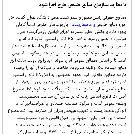
ا نظارت سازمان منابع طبیعی طرح اجرا شود
عاون حقوقی رئیس‌جمهور و عضو هیئت‌علمی دانشگاه تهران گفت: «در
وزه منابع طبیعی
و محیط‌زیست
، چارچوب‌های حقوقی نسبتاً کاملی
ود دارد و چالش اصلی بیشتر به اجرای قوانین بازمی‌گردد.» «بیژن
عباسی» در همین زمینه به اصل ۴۵ قانون اساسی اشاره کرد که بر
ساس آن انفال و ثروت‌های عمومی از جمله جنگل‌ها، مراتع، بیشه‌های
بیعی، معادن، دریاها و سایر منابع طبیعی در اختیار حکومت اسلامی
ست تا بر اساس مصالح عمومی اداره شوند. «بنابراین دولت مالک این
نابع نیست؛ بلکه وظیفه مدیریت، حفاظت و صیانت از آنها را برعهده
دارد.» معاون حقوقی رئیس‌جمهور همچنین به اصل ۴۸ قانون اساسی
اره کرد که بر توزیع عادلانه امکانات و بهره‌برداری بدون تبعیض از
نابع طبیعی میان مناطق مختلف کشور تأکید دارد. او در ادامه سراغ
اصل ۵۰ قانون اساسی رفت که بر اساس آن حفاظت محیط‌زیست
ظیفه عمومی است و هرگونه فعالیت اقتصادی یا غیراقتصادی که با
لودگی محیط‌زیست یا تخریب غیرقابل‌جبران آن ملازمه پیدا کند ممنوع
ست. «این اصل یکی از مهم‌ترین اصول قانونی درباره محیط‌زیست
ست.» عضو هیئت‌علمی دانشگاه تهران همچنین بر ضرورت توجه به
سیاست‌های کلی منابع طبیعی ابلاغی سال ۱۳۷۹ و سیاست‌های کلی