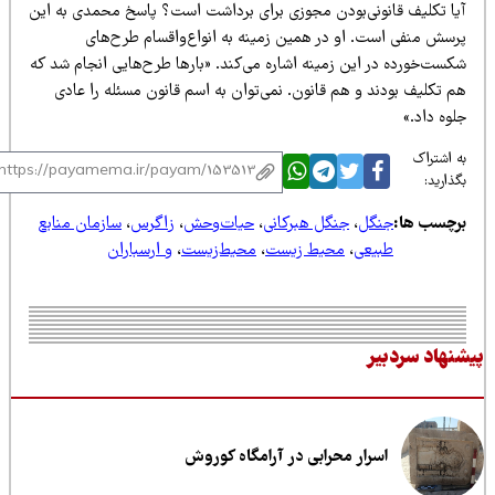
یا تکلیف قانونی‌بودن مجوزی برای برداشت است؟ پاسخ محمدی به این
رسش منفی است. او در همین زمینه به انواع‌واقسام طرح‌های
کست‌خورده در این زمینه اشاره می‌کند. «بارها طرح‌هایی انجام شد که
م تکلیف بودند و هم قانون. نمی‌توان به اسم قانون مسئله را عادی
وه داد.»
 اشتراک
ذارید:
رچسب ها:
جنگل
،
جنگل هبرکانی
،
حیات‌وحش
،
زاگرس
،
سازمان منابع
طبیعی
،
محیط زیست
،
محیط‌زیست
،
و ارسباران
نهاد سردبیر
اسرار محرابی در آرامگاه کوروش