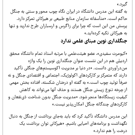
رد.»
ه گفته این مدرس دانشگاه در ایران نگاه چوب محور و سنتی به جنگل
اکم است. «متأسفانه سازمان منابع طبیعی بر هیرکانی تمرکز دارد.
رسش من این است که چرا برای زاگرس و ارسباران طرح ندارید و تنها
 هیرکانی تکیه کرده‌اید.»
نگلداری نوین مبنای علمی ندارد
کیومرث سفیدی»، عضو هیئت‌علمی با مرتبه استاد تمام دانشگاه محقق
ردبیلی هم در این نشست عنوان جنگلداری نوین را یک واژه
ن‌درآوردی دانست. «در دنیا بر مدیریت اکوسیستم‌های جنگلی تأکید
ارند که متمرکز بر کارکردهای اکولوژیک، اجتماعی و اقتصادی جنگل و نه
رفاً تولید چوب است.» به گفته او درختان شکسته، افتاده بخش مهمی
ز چرخه تنوع زیستی جنگل هستند و حذف آنها می‌تواند به کاهش
یفیت زیستگاه‌ها منجر شود. «مدیریت جنگل بدون شناخت ذی‌نفعان و
ارکردهای چندگانه جنگل امکان‌پذیر نیست.»
ین مدرس دانشگاه تأکید کرد که باید به‌جای برداشت از جنگل به دنبال
گهداشت و برنامه‌های احیایی باشیم. «هیرکانی توان برداشت یک
رخت را هم ندارد.»