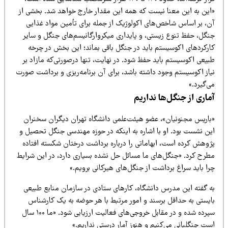
این به این معنا نیست که همه این مقدار خارج خواهد شد. بخشی از
ن، بر اساس شاخص‌های اکولوژیک از جمله برای تأمین مواد غذایی
نگل، حفظ تنوع زیستی، و پایداری میکروارگانیسم‌های جنگل و سایر
ارکردهای اکوسیستم باید در جنگل باقی بماند؛ این بخش در چرخه
یعی اکوسیستم باید حفظ شود. در نهایت، تنها درصورتی‌که مازاد بر
یاز اکوسیستم وجود داشته باشد، برای آن برنامه‌ریزی و برداشت صورت
‌گیرد.»
ماری از جنگل‌ها نداریم
باریس مجنونیان»، عضو هیئت‌علمی دانشگاه تهران دیگران سخنران
ین نشست بود. او با اشاره به اینکه در حوزه مهندسی جنگل تحصیل و
ژوهش کرده است، ابهاماتی را درباره برداشت درختان شکسته افتاده
طرح کرد. «جنگل‌های ما مسائل حل نشده بسیاری دارد، در این شرایط
ا باید سراغ برداشت از جنگل‌های هیرکانی برویم.»
ه گفته این مدرس دانشگاه، کارهای ستادی در سازمان منابع طبیعی
ایستی به حداقل برسند و امور مرتبط با هر حوضه به یک کارشناس
سپرده شده و در مقابل خروجی‌های فعالیت ارزیابی شود. «ما ۱۰۰ سال
ت جنگلبانی می‌کنیم و هنوز آمار درستی نداریم.»