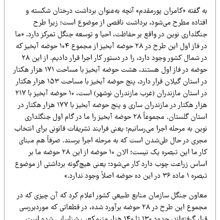
ه گفته «کامران پورمقدم» آنچه به‌عنوان برداشت درختان شکسته و
فتاده مطرح می‌شود، برداشت ناقصی از موضوع است؛ زیرا طرح
نگلداری نوین در واقع بر حفاظت، احیا و توسعه جنگل تمرکز دارد. «ما
در فاز اول این طرح در ۲۸ حوضه آبخیز از مجموع ۱۰۴ حوضه آبخیز که
در شمال کشور وجود دارد، را در دستور کار اجرا قرار دادیم. از این ۲۸
حوضه در فاز اول هستند، هشت حوضه آبخیز با مساحت ۱۷۱ هزار هکتار
در استان گیلان قرار دارد، پنج حوضه آبخیز با مساحت ۱۵۳ هزار هکتار
در استان مازندران (غرب مازندران نوشهر) است، ۱۰ حوضه آبخیز با ۲۱۷
هزار هکتار در مازندران ساری و پنج حوضه آبخیز با ۱۷۷ هزار هکتار در
استان گلستان. مجموعاً ۲۸ حوضه آبخیز را ما در گام اول جنگلداری
ین به مرحله اجرا می‌رسانیم؛ یعنی فرایند تشریفات قانونی برای انتخاب
جری در حال طی‌شدن است که به مرحله اجرا برسند. صرفاً هم مبنای
کار ما این تبصره یک نیست؛ الان ۱۰ حوضه از این ۲۸ حوضه ما بر
ساس زراعت چوب دارد کار می‌شود؛ یعنی هیچ‌گونه برداشتی از موضوع
ماده ۳۶ در این ده حوضه اصلاً وجود ندارد.»
عاون جنگل سازمان منابع طبیعی کشور اعلام کرد که آن چیزی که در
مجموع این طرح در ۲۸ حوضه برآورد شده، در قطعاتی که موردبررسی
قرار گرفته‌اند، حدود ۱۳۰ تا ۱۴۰ هزار مترمکعب شناسایی شده است.