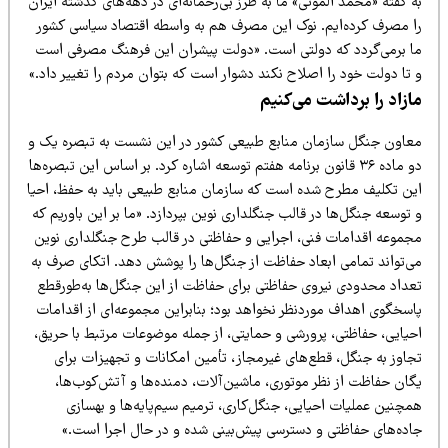
 گفته «محمد الموتی» ما به طرز بی‌رحمانه‌ای در دهه‌های گذشته ایران
ا مصرف کرده‌ایم. نوک این مصرف هم به واسطه اقتصاد سیاسی کشور
ا برمی‌گردد که دولتی است. «دولت پیشران این فرهنگ مصرفی است
تا دولت خود را اصلاح نکند دشوار است که بتوان مردم را تغییر داد.»
ازاد را برداشت می‌کنیم
عاون جنگل سازمان منابع طبیعی کشور در این نشست به تبصره یک و
دو ماده ۳۶ قانون برنامه هفتم توسعه اشاره کرد. بر اساس این تبصره‌ها
ین تکلیف مطرح شده است که سازمان منابع طبیعی باید به حفظ، احیا
توسعه جنگل‌ها در قالب جنگلداری نوین بپردازد. «ما بر این باوریم که
جموعه اقدامات فنی، اجرایی و حفاظتی در قالب طرح جنگلداری نوین
ی‌تواند تمامی ابعاد حفاظت از جنگل‌ها را پوشش دهد. اتکای صرف به
عداد محدودی نیروی حفاظتی برای حفاظت از این جنگل‌ها به‌طورقطع
اسخگوی اهداف موردنظر نخواهد بود؛ بنابراین مجموعه‌ای از اقدامات
حیایی، حفاظتی، پرورشی و حمایتی، از جمله موضوعات مرتبط با حریق،
جاوز به جنگل، قطع‌های غیرمجاز، تأمین امکانات و تجهیزات برای
گان حفاظت از نظر موتوری، ماشین‌آلات، دمنده‌ها و آتش‌کوب‌ها،
مچنین عملیات احیایی، جنگل‌کاری، ترمیم سیم‌پایه‌ها و بهسازی
اده‌های حفاظتی و دسترسی پیش‌بینی شده و در حال اجرا است.»