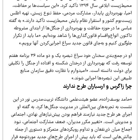
محیط‌زیست ابلاغی سال ۱۳۹۴ تأکید کرد. «این سیاست‌ها بر حفاظت،
حیا، بهره‌برداری پایدار، مشارکت مردمی، حفظ تنوع زیستی، تهیه اطلس
یست‌بوم کشور و استقرار نظام پایش محیط‌زیست تأکید دارند.» به گفته
اسی ما در حوزه حفاظت و بهره‌برداری از جنگل‌ها از ابتدای مشروطه
کنون انواع‌واقسام قانون‌گذاری‌ها را شاهد بوده‌ایم. «ما باید از تکرار
وگیری کنیم و به‌جای قانون جدید سراغ اجرایی‌کردن آنها برویم.»
او در جمع‌بندی سخنان خود سراغ تبصره یک و دو ماده ۳۶ برنامه هفتم
سعه رفت که بهره‌برداری از درختان شکسته و افتاده از جنگل را تکلیفی
رای دولت دانسته است. «امیدوارم با نظارت دقیق سازمان منابع
بیعی این تبصره‌ها اجرایی شوند.»
را زاگرس و ارسباران طرح ندارند
حامد یوسف‌زاده»، عضو هیئت‌علمی دانشگاه تربیت‌مدرس نور در این
ست به تجربه‌های بین‌المللی در مدیریت جنگل‌ها کرد. به گفته او
جرای هر طرح جدید نیازمند فراهم بودن پیش‌نیازهای نهادی، اجتماعی
 مدیریتی است. «تغییر مکرر مدیران، ضعف مشارکت اجتماعی، نبود
جماع میان ذی‌نفعان و تداوم رویکردهای متمرکز و دستوری از جمله
الش‌هایی است که باید پیش از اجرای طرح‌های جدید موردتوجه قرار