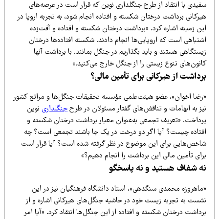
فیدی با انتقاد از طرح جنگلداری نوین که قرار است در عرصه‌های
رکانی برداشت درختان شکسته و افتاده انجام شود، به تجربه اروپا در
ین زمینه اشاره کرد. «برداشت درختان شکسته و افتاده و آفت‌زده
تباهی است که اروپایی‌ها انجام دادند. شکسته افتاده‌ها درختان
ستگاهی هستند و باید بگذاریم در جنگل بمانند. با برداشت آنها
نون‌های تنوع زیستی را از جنگل خارج می‌کنید.»
رداشت از هیرکانی برای تأمین مالی؟
رضا اخوان»، عضو هیئت‌علمی مؤسسه تحقیقات جنگل‌ها و مراتع کشور
یز به ابهامات و تناقض‌های گفتار مسئولان در طرح
جنگلداری
نوین
رداخت. «تعریف تجمعی به‌عنوان معیار برداشت درختان شکسته و
فتاده چیست؟ آیا اگر دو درخت در یک جا باشند تجمعی است؟ چه
اخص‌هایی برای این موضوع در نظر گرفته شده است؟ آیا قرار است
رای تأمین مالی این برداشت را انجام دهیم؟»
ه شفاف هستید و نه پاسخگو
ماهروزه محمدی سنگدهی»، استاد دانشگاه فرهنگیان نیز در این
شست به تجربه زیست خود در حاشیه جنگل‌های هیرکانی اشاره و از
داشت درختان شکسته و افتاده از این جنگل‌ها انتقاد کرد. «آیا امر