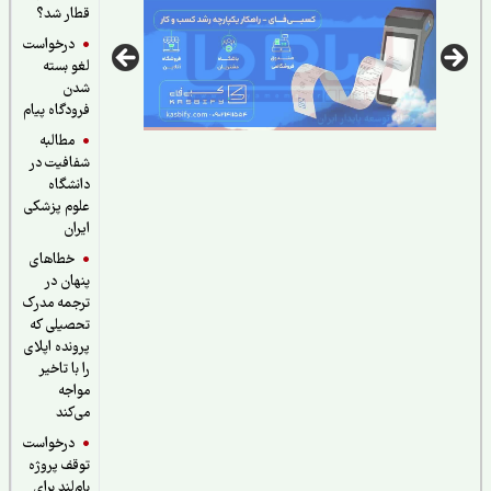
قطار شد؟
درخواست
لغو بسته
شدن
فرودگاه پیام
مطالبه
شفافیت در
دانشگاه
علوم پزشکی
ایران
خطاهای
پنهان در
ترجمه مدرک
تحصیلی که
پرونده اپلای
را با تاخیر
مواجه
می‌کند
درخواست
توقف پروژه
بام‌لند برای