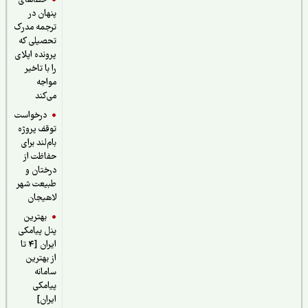
خطاهای
پنهان در
ترجمه مدرک
تحصیلی که
پرونده اپلای
را با تاخیر
مواجه
می‌کند
درخواست
توقف پروژه
بام‌لند برای
حفاظت از
درختان و
طبیعت شهر
لاهیجان
بهترین
پنل پیامکی
ایران [4 تا
از بهترین
سامانه
پیامکی
ایران]