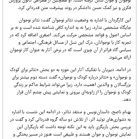
وجوان و جوان شکل گرفته است. او همچنین از همراهی کانون پرورش
کری و نیز کمک حسن دادشکر در روند پیشرفت متن قدردانی کرد.
ن کارگردان با اشاره به وضعیت تئاتر نوجوان گفت: تئاتر نوجوان
یگاه مشخصی ندارد، زیرا نه به اندازه کافی شناخته شده است و نه بر
ساس اصول و قواعد مشخصی حرکت می‌کند. اصغری اضافه کرد که در
ربه کار با نوجوانان، درک این نسل از مسائل فرهنگی، اجتماعی و
اسی گاه فراتر از آن چیزی است که در برخی آثار به عنوان کار نوجوان
ائه می‌شود.
 ادامه، دبیریان با تفکیک آثار این حوزه به دو بخش «تئاتر برای کودک
 نوجوان» و «تئاتر درباره کودک و نوجوان» گفت دسته دوم بیشتر برای
رگسالان و والدین اهمیت دارد، زیرا می‌تواند شرایط حاکم بر زندگی
دک و نوجوان را از زاویه‌ای بیرونی و نمایشی پیش چشم آنان قرار
هد.
نام ناصح، داستان‌نویس و منتقد تئاتر، در ادامه این نشست با اشاره
 دشواری‌های تولید اثر، از تلاش دو ساله گروه قدردانی کرد و گفت در
ررسی بخش بازیگری باید به این نکته توجه داشت که بازیگران این
مایش نوجوان و جوان هستند و طبیعی است هنوز در مسیر پختگی و