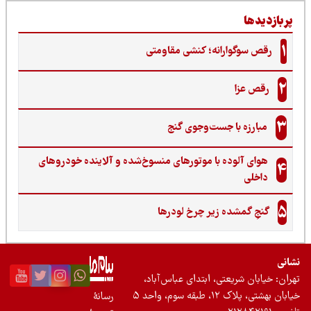
ربازدیدها
1
رقص سوگوارانه؛ کنشی مقاومتی
2
رقص عزا
3
مبارزه با جست‌وجوی گنج‌
هوای آلوده با موتورهای منسوخ‌شده و آلاینده خودروهای
4
داخلی
5
گنجِ گمشده زیر چرخ لودرها
نی
ان: خیابان شریعتی، ابتدای عباس‌آباد،
 بهشتی، پلاک ۱۲، طبقه سوم، واحد ۵
رسانۀ