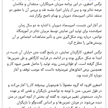
رگس اصغری، در این برنامه میزبان خبرنگاران، منتقدان و عکاسان
صه تئاتر بود و پس از پایان اجرا، جلسه نقد و بررسی آن با حضور دو
تقد تئاتر، امیرسجاد دبیریان و بهنام ناصح برگزار شد.
 آغاز این نشست، امیرسجاد دبیریان با اشاره به دو سال زمان
رف‌شده برای تولید این نمایش توسط مربیان تئاتر در آموزشگاه
وانش، درباره روند شکل‌گیری متن و تأثیر مشاهدات اجتماعی بر آن
رسش‌هایی را مطرح کرد.
رگس اصغری، کارگردان نمایش، در پاسخ گفت متن «پایان آن شب» در
تدا به شکل دیگری بوده و در ادامه، در فرآیند کارگاهی و طی تمرین‌ها
کل گرفته است. او طولانی‌شدن روند تولید را حاصل همین شیوه کار و
مچنین برخی اتفاق‌های غیرمترقبه دانست که موجب توقف و آغاز
باره کار شده بود.
غری افزود که گروه معمولاً با هنرجویان پیشرفته کار را آغاز می‌کند و
 طول تمرین، متن با توجه به توانمندی بازیگران و نقشی که بر عهده
ارند، دستخوش تغییر می‌شود. به گفته او، بخشی از آنچه امروز در متن
ده می‌شود، در جریان تمرین‌ها و بر اساس گفت‌وگو با بازیگران