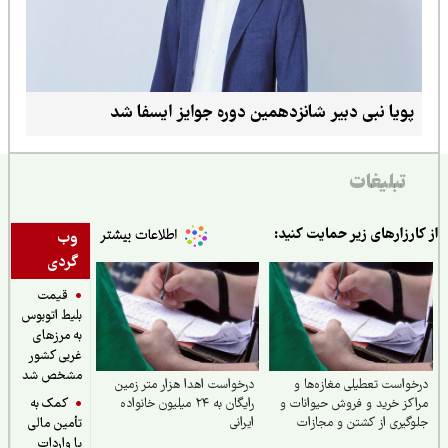
پویا نبی دبیر شانزدهمین دوره جوایز ایسفا شد
تبلیغات
ارزارهای زیر حمایت کنید:
وب
گردی
قیمت
بلیط اتوبوس
به مرزهای
غربی کشور
مشخص شد
واست تعطیلی مغازه‌ها و
درخواست اهدا هزار متر زمین
کمک به
کز خرید و فروش حیوانات و
رایگان به ۲۴ میلیون خانواده
گیری از کشتن و مجازات
ایرانی
تأمین مالی
انات
یا واردات