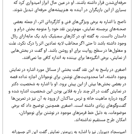
فه‌ای‌شدن قرار داشته باشند. او در عین حال ابراز امیدواری کرد که
یاری از این بازیگران در آینده به هنرپیشه‌های حرفه‌ای تبدیل شوند.
صح با اشاره به برخی ویژگی‌های فنی و کارگردانی اثر، از جمله بعضی
حنه‌های برجسته نمایش، مهم‌ترین نقد خود را متوجه بخش درام و
ستان دانست. به گفته او، در کارهای سمبلیک باید یک مابه‌ازای رئال
جود داشته باشد تا حتی اگر مخاطب لایه نمادین اثر را درک نکرد، علت
 معلول‌ها در سطح روایت برای او روشن باشد. او گفت در بخش‌هایی
 نمایش، برخی انگیزه‌ها برای بیننده به اندازه کافی جا نمی‌افتد.
صغری در پاسخ به این نقد گفت بخشی از مسائل مورد اشاره در نمایش
جود داشته، اما محدودیت‌های نوشتن برای نوجوانان اجازه نداده قصه
ر بعضی بخش‌ها بیش از این پیش برود. او با اشاره به شخصیت دکتر
ر نمایش گفت در اثر چند بار به قلابی بودن این شخصیت اشاره شده و
وه درباره ماهیت خانه و ترس ساکنان از ورود به آن نیز در تمرین‌ها
فت‌وگوهای زیادی داشته است. اصغری همچنین توضیح داد که برخی
وضوعات، به دلیل خط قرمزهای موجود در نوشتن برای نوجوانان،
مکان طرح مستقیم نداشته‌اند.
یرسجاد دبیریان نیز با اشاره به زیرمتن نمایش گفت این اثر جسورانه