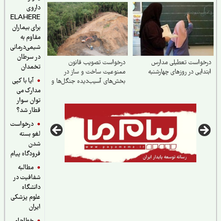
داروی
ELAHERE
برای بیماران
مقاوم به
شیمی‌درمانی
در سرطان
خواست تعطیلی مدارس
درخواست تصویب قانون
تخمدان
دایی در روزهای چهارشنبه
ممنوعیت ساخت و ساز در
آیا با کپی
بخش‌های آسیب‌دیده جنگل‌ها و
مدارک می
بازکاشت مجدد درختان بومی در
هر بخش آسیب‌دیده
توان سوار
قطار شد؟
درخواست
لغو بسته
شدن
فرودگاه پیام
مطالبه
شفافیت در
دانشگاه
علوم پزشکی
ایران