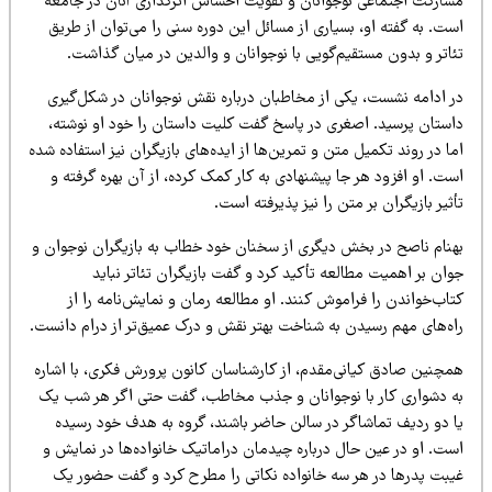
شارکت اجتماعی نوجوانان و تقویت احساس اثرگذاری آنان در جامعه
ت. به گفته او، بسیاری از مسائل این دوره سنی را می‌توان از طریق
ئاتر و بدون مستقیم‌گویی با نوجوانان و والدین در میان گذاشت.
ر ادامه نشست، یکی از مخاطبان درباره نقش نوجوانان در شکل‌گیری
استان پرسید. اصغری در پاسخ گفت کلیت داستان را خود او نوشته،
ا در روند تکمیل متن و تمرین‌ها از ایده‌های بازیگران نیز استفاده شده
ت. او افزود هر جا پیشنهادی به کار کمک کرده، از آن بهره گرفته و
ثیر بازیگران بر متن را نیز پذیرفته است.
هنام ناصح در بخش دیگری از سخنان خود خطاب به بازیگران نوجوان و
ان بر اهمیت مطالعه تأکید کرد و گفت بازیگران تئاتر نباید
اب‌خواندن را فراموش کنند. او مطالعه رمان و نمایش‌نامه را از
اه‌های مهم رسیدن به شناخت بهتر نقش و درک عمیق‌تر از درام دانست.
مچنین صادق کیانی‌مقدم، از کارشناسان کانون پرورش فکری، با اشاره
ه دشواری کار با نوجوانان و جذب مخاطب، گفت حتی اگر هر شب یک
ا دو ردیف تماشاگر در سالن حاضر باشند، گروه به هدف خود رسیده
ست. او در عین حال درباره چیدمان دراماتیک خانواده‌ها در نمایش و
یبت پدرها در هر سه خانواده نکاتی را مطرح کرد و گفت حضور یک