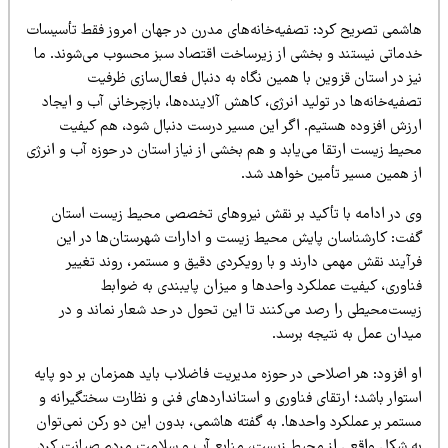
اشمی تصریح کرد: تصفیه‌خانه‌های مدرن در جهان امروز فقط تأسیسات
دماتی نیستند و بخشی از زیرساخت اقتصاد سبز محسوب می‌شوند. ما
ز در استان قزوین با همین نگاه به دنبال فعال‌سازی ظرفیت
فیه‌خانه‌ها در تولید انرژی، کاهش آلاینده‌ها، بازچرخانی آب و ایجاد
رزش افزوده هستیم. اگر این مسیر درست دنبال شود، هم کیفیت
حیط زیست ارتقا می‌یابد و هم بخشی از نیاز استان در حوزه آب و انرژی
ز همین مسیر تأمین خواهد شد.
ی در ادامه با تأکید بر نقش نیروهای تخصصی محیط زیست استان
فت: کارشناسان پایش محیط زیست و ادارات شهرستان‌ها در این
رآیند نقش مهمی دارند و با رویکردی دقیق و مستمر، روند تغییر
ناوری، کیفیت عملکرد واحدها و میزان پایبندی به ضوابط
یست‌محیطی را رصد می‌کنند تا این تحول در حد شعار نماند و در
یدان عمل به نتیجه برسد.
و افزود: هر اصلاحی در حوزه مدیریت فاضلاب باید همزمان بر دو پایه
توار باشد؛ ارتقای فناوری و استانداردهای فنی و نظارت سختگیرانه و
ستمر بر عملکرد واحدها. به گفته هاشمی، بدون این دو رکن نمی‌توان
ه شکل واقعی از محیط زیست، منابع آب و سلامت مردم صیانت کرد.