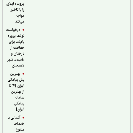
پرونده اپلای
را با تاخیر
مواجه
می‌کند
درخواست
توقف پروژه
بام‌لند برای
حفاظت از
درختان و
طبیعت شهر
لاهیجان
بهترین
پنل پیامکی
ایران [4 تا
از بهترین
سامانه
پیامکی
ایران]
آشنایی با
خدمات
متنوع