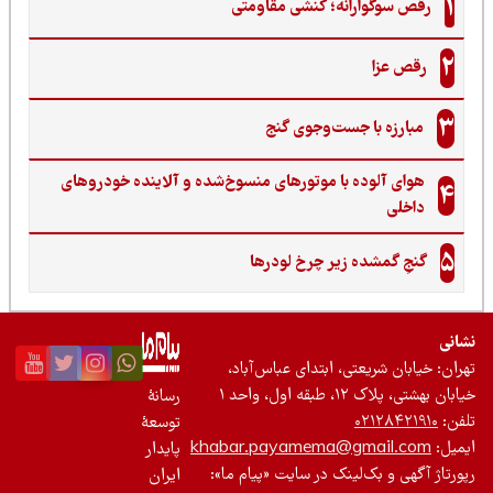
1
رقص سوگوارانه؛ کنشی مقاومتی
2
رقص عزا
3
مبارزه با جست‌وجوی گنج‌
هوای آلوده با موتورهای منسوخ‌شده و آلاینده خودروهای
4
داخلی
5
گنجِ گمشده زیر چرخ لودرها
نی
ان: خیابان شریعتی، ابتدای عباس‌آباد،
 بهشتی، پلاک ۱۲، طبقه اول، واحد ۱
رسانۀ
ن:
۰۲۱۲۸۴۲۱۹۱۰
توسعۀ
یل:
khabar.payamema@gmail.com
پایدار
رتاژ آگهی و بک‌لینک در سایت «پیام ما»:
ایران