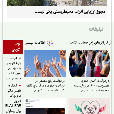
مجوز ارزیابی اثرات محیط‌زیستی یکی نیست
تبلیغات
ارزارهای زیر حمایت کنید:
وب
گردی
قیمت
بلیط اتوبوس
به مرزهای
غربی کشور
مشخص شد
خواست احیای حقوق
درخواست رفع تبعیض در
کمک به
تضییع‌شده ۶۰۰ هزار بازنشسته
پرداخت حقوق و مزایا تابع قانون
وم از متناسب‌سازی
کار با تابع خدمات کشوری
تأمین مالی
یا واردات
داروی
ELAHERE
برای بیماران