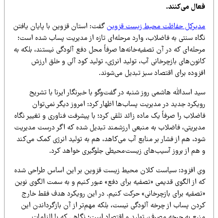
عال می‌کنند.
دیرکل حفاظت محیط زیست قزوین
گفت: استان قزوین با پایان یافتن
گاه سنتی به فاضلاب، وارد مرحله‌ای تازه از مدیریت پساب شده است؛
حله‌ای که در آن تصفیه‌خانه‌ها صرفاً محل دفع آلودگی نیستند، بلکه به
نون‌های بازچرخانی آب، تولید انرژی، تولید کود آلی و خلق ارزش
زوده برای اقتصاد سبز تبدیل می‌شوند.
د اسدالله هاشمی روز شنبه در گفت‌وگو با خبرنگار ایرنا با تشریح
یکرد جدید در مدیریت پساب‌ها اظهار کرد: امروز دیگر نمی‌توان
ضلاب را صرفاً یک ماده زائد تلقی کرد؛ با پیشرفت فناوری و تغییر نگاه
دیریتی، فاضلاب به منبعی ارزشمند تبدیل شده که اگر درست مدیریت
د، هم از فشار بر منابع آب می‌کاهد، هم به تولید انرژی کمک می‌کند
 هم از بروز آسیب‌های زیست‌محیطی جلوگیری خواهد کرد.
ی افزود: سیاست کلان محیط زیست قزوین بر این اساس طراحی شده
ه از الگوی قدیمی «تصفیه برای دفع» عبور کنیم و به سمت الگوی نوین
تصفیه برای بازچرخانی» حرکت کنیم. در این رویکرد هدف فقط خارج
ردن پساب از چرخه آلودگی نیست، بلکه مهم‌تر از آن بازگرداندن این
نبع به چرخه مصرف، تولید و اقتصاد است؛ نگاهی که با الزامات