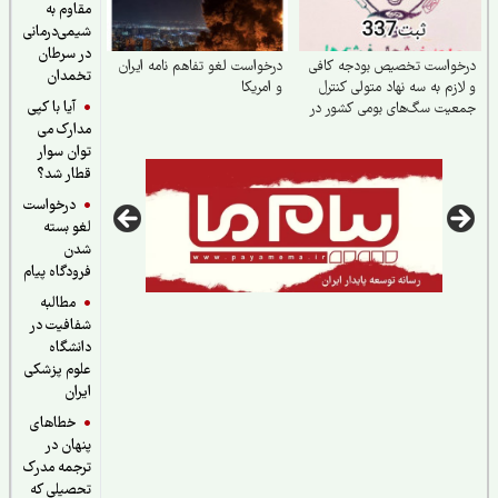
مقاوم به
شیمی‌درمانی
در سرطان
خواست تخصیص بودجه کافی
درخواست لغو تفاهم نامه ایران
تخمدان
ازم به سه نهاد متولی کنترل
و امریکا
آیا با کپی
عیت سگ‌های بومی کشور در
مدارک می
 ارتقای سلامت جامعه
توان سوار
قطار شد؟
درخواست
لغو بسته
شدن
فرودگاه پیام
مطالبه
شفافیت در
دانشگاه
علوم پزشکی
ایران
خطاهای
پنهان در
ترجمه مدرک
تحصیلی که