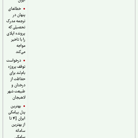
ایران
خطاهای
پنهان در
ترجمه مدرک
تحصیلی که
پرونده اپلای
را با تاخیر
مواجه
می‌کند
درخواست
توقف پروژه
بام‌لند برای
حفاظت از
درختان و
طبیعت شهر
لاهیجان
بهترین
پنل پیامکی
ایران [4 تا
از بهترین
سامانه
پیامکی