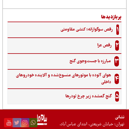
ربازدیدها
1
رقص سوگوارانه؛ کنشی مقاومتی
2
رقص عزا
3
مبارزه با جست‌وجوی گنج‌
هوای آلوده با موتورهای منسوخ‌شده و آلاینده خودروهای
4
داخلی
5
گنجِ گمشده زیر چرخ لودرها
نی
ان: خیابان شریعتی، ابتدای عباس‌آباد،