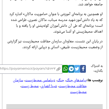
امعه خواهد شد.
 همچنین به برنامه‌ای آموزشی با عنوان «ماموریت ماکان» اشاره کرد
ه به یاد دانش‌آموز شهید مدرسه میناب، ماکان نصیری، طراحی شده
ت؛ برنامه‌ای که طی آن دانش‌آموزان کوله‌پشتی او را یافته و با
هداف محیط‌زیستی او آشنا می‌شوند.
ر پایان این نشست، معاونان سازمان حفاظت محیط‌زیست نیز گزارشی
ز وضعیت محیط‌زیست طبیعی، انسانی و دریایی ارائه کردند.
 اشتراک
ذارید:
رچسب ها:
پیامدهای جنگ
،
جنگ
،
دیپلماسی محیط‌زیست
،
سازمان
حفاظت محیط‌زیست
،
شینا انصاری
،
محیط زیست
،
محیط‌زیست