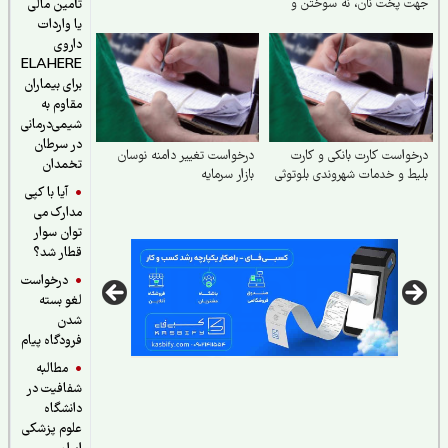
 پخت نان، نه سوختن و
تأمین مالی
اف نان
یا واردات
داروی
ELAHERE
برای بیماران
مقاوم به
شیمی‌درمانی
در سرطان
واست کارت بانکی و کارت
درخواست تغییر دامنه نوسان
تخمدان
ط و خدمات شهروندی بلوتوثی
بازار سرمایه
آیا با کپی
مدارک می
توان سوار
قطار شد؟
درخواست
لغو بسته
شدن
فرودگاه پیام
مطالبه
شفافیت در
دانشگاه
علوم پزشکی