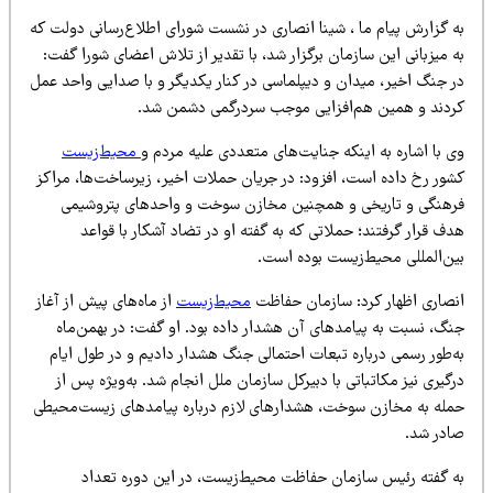
ه گزارش پیام ما ، شینا انصاری در نشست شورای اطلاع‌رسانی دولت که
 میزبانی این سازمان برگزار شد، با تقدیر از تلاش اعضای شورا گفت:
ر جنگ اخیر، میدان و دیپلماسی در کنار یکدیگر و با صدایی واحد عمل
ردند و همین هم‌افزایی موجب سردرگمی دشمن شد.
ی با اشاره به اینکه جنایت‌های متعددی علیه مردم و
محیط‌زیست
شور رخ داده است، افزود: در جریان حملات اخیر، زیرساخت‌ها، مراکز
رهنگی و تاریخی و همچنین مخازن سوخت و واحدهای پتروشیمی
ف قرار گرفتند؛ حملاتی که به گفته او در تضاد آشکار با قواعد
ین‌المللی محیط‌زیست بوده است.
نصاری اظهار کرد: سازمان حفاظت
محیط‌زیست
از ماه‌های پیش از آغاز
نگ، نسبت به پیامدهای آن هشدار داده بود. او گفت: در بهمن‌ماه
ه‌طور رسمی درباره تبعات احتمالی جنگ هشدار دادیم و در طول ایام
گیری نیز مکاتباتی با دبیرکل سازمان ملل انجام شد. به‌ویژه پس از
مله به مخازن سوخت، هشدارهای لازم درباره پیامدهای زیست‌محیطی
ادر شد.
ه گفته رئیس سازمان حفاظت محیط‌زیست، در این دوره تعداد