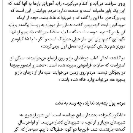
وی سراغت می‌آید و انتقام می‌گیرد.» زابد آهورانی بارها به آنها گفته که
ین یک باور عامیانه است و صحت ندارد،‌ مردم جوابشان این است که
ربزرگ‌های ما این را گفته‌اند و نمی‌تواند غلط باشد. «بعد از اینکه
رخاتون فوت کرد، برخی گفتند همان مار دوباره به روستا برگشته و باید
ن را می‌کشتیم. درست است که ما باید حافظ حیوانات باشیم و از آنها
نگهداری کنیم، ولی این مار خیلی خطرناک است و اگر ۱۰ یا ۱۵ کیلومتر
رتر هم رهایش کنیم، باز به محل اول برمی‌‌گردد.»
 گذشته اهالی اغلب در فضای باز و روی ارتفاع می‌خوابیدند، سبکی از
ستراحت که حالا به فراموشی سپرده شده است. «تخت و اینجور چیزها
 بجوکان نیست. مردم روی زمین می‌خوابند. سیه‌مار از درهای باز و
جره هم می‌تواند وارد خانه شده باشد.»
ردم پول پشه‌بند ندارند، چه رسد به تخت
ابابکر نیک‌نژاد» بخشدار سابق «چانف» است. این شهر از شرق به
هرستان سرباز و از غرب به شهرستان لاشار می‌رسد. او اواخر سال
شته بازنشسته شد. «این‌جا دو گونه خطرناک داریم. سیه‌مار که اگر