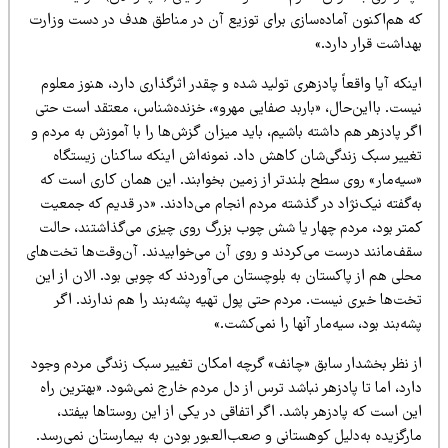
ه هم‌اکنون آماده‌سازی برای توزیع آن در مناطق هدف در دست وزارت
داشت قرار دارد.»
نکه آیا واقعاً پادزهری تولید شده و چقدر اثرگذاری دارد، هنوز معلوم
یست. بااین‌حال، «باربد صفایی مهرو»، خزنده‌شناس، معتقد است‌ حتی
ر پادزهر هم داشته باشیم، باید میزان گزش‌ها را با آموزش به مردم و
غییر سبک زندگی‌شان کاهش داد. نمونه‌اش اینکه ساکنان زیستگاه
سیه‌مار» روی سطح بلندتر از زمین بخوابند. این همان کاری است که
‌گفته نیک‌نژاد در گذشته مردم انجام می‌دادند. «در قدیم که جمعیت
متر بود، مردم چهار یا شش چوب بزرگ روی چیزی می‌گذاشتند‌، حالت
قف‌مانند درست می‌کردند و روی آن می‌خوابیدند. آن‌وقت‌ها تخت‌های
لی هم از پاکستان به بلوچستان می‌آوردند که چوبی بود. الان از این
خت‌ها خبری نیست. مردم حتی پول تهیه پشه‌بند را هم ندارند. اگر
ه‌بند بود، سیه‌مار آنها را نمی‌کشت.»
ز نظر بخشدار سابق «چانف» گرچه امکان تغییر سبک زندگی مردم وجود
رد، اما تا پادزهر نباشد ترس از دل مردم خارج نمی‌شود. «بهترین راه
ن است که پادزهر باشد. اگر اتفاقی در یکی از این روستاها بیفتد،
رگزیده به‌دلیل کوهستانی و صعب‌العبور بودن به بیمارستان نمی‌رسد.