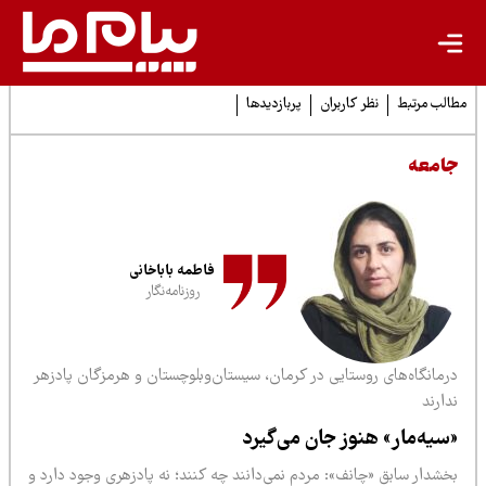
لب مرتبط
نظر کاربران
پربازدیدها
امعه
فاطمه باباخانی
روزنامه‌نگار
رمانگاه‌های روستایی در کرمان،‌ سیستان‌وبلوچستان و هرمزگان پادزهر
ارند
سیه‌مار» هنوز جان می‌گیرد
خشدار سابق «چانف»: مردم نمی‌دانند چه کنند؛ نه پادزهری وجود دارد و