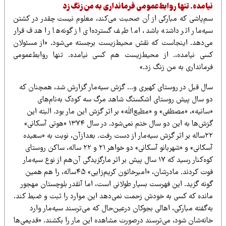
یامده. تنها روابط‌عمومی فرمانداری به من زنگ زد
م‌پاشی که مبارکی از أن صحبت می‌کند، معلوم نیست چقدر در کشتن
یه‌مار اثر داشته باشد، اما طیف گسترده‌ای از گونه‌ها را هدف قرار
ی‌دهد. اینجاست که نقش محیط‌زیست برجسته می‌شود. «از مسئولان
سی نیامده،. از محیط‌‌زیست هم کسی نیامده. تنها روابط‌عمومی
رمانداری به من زنگ زد.»
ال قبل در روستای کهیری و… گزش سیه‌مار گزارش شد‌، همچنان که
و سال پیش روستای اشکستگ شاهد مرگ سه کودک به‌نام‌های
انیه»،‌ «مصطفی» و «مطیع‌الله» بر اثر گزش این مار بود. البته این
گزش‌ها به این دو سال ختم نمی‌شود. در سال ۱۳۷۴ «هوتی آسکانی»
۲۲ساله بر اثر گزش سیه‌مار از دست رفت. بعدازآن، نوبت به «سعیده
آسکانی» و «شهربانو آسکانی» دو خواهر ۲۱ و ۲۲ ساله، ساکن روستای
کوه‌کنار رسید که ۱۷ سال پیش بر اثر مارگزیدگی آن‌هم از نوع سیه‌مار
فوت کردند. مادرشان، «امبرخاتون کریم‌زایی» ۴۵ساله، را هم همین
ونه گزید. این فهرست بسیار طولانی است، اما آنقدر بلوچستان مهجور
انده که کسی به خودش زحمت نمی‌‌دهد این موارد را ثبت و ضبط کند.
‌گفته مبارکی، اهالی بجوکان درعین‌حال که می‌ترسند سیه‌مار وارد
انه‌شان شود‌، می‌ترسند درصورت مشاهده این مار را بکشند. «قدیمی‌ها