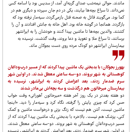
اندند. حوالی نیمه‌شب صدای گریه‌ای آمد، از سدیس بود یا اسامه کسی
ی‌داند. تا سراغ بچه‌ها بیایند، یکی در دم جان سپرده و دیگری هم در
ا بود. می‌گویند قاتل به صحنه قتل بازمی‌گردد،‌ سیه‌مار نرفته بود که
زگردد. همانجا در گوشه خانه بود. اهل خانه به جانش افتادند و آن را
تند. والدین بچه‌ها تا ماشین پیدا کنند و خودشان را به ایرانشهر
سانند‌، تا سراغ ملا و تعویذ و دعا بروند، وقت گذشت. نرسیده به
یمارستان ایرانشهر دو کودک مرده روی دست بجوکان ماند.
هورز بجوکان: با بدبختی یک ماشین پیدا کردند که از مسیر درب‌وداغان
وهستانی به شهر بروند. دو-سه ساعتی معطل شدند. در اولین شهر
رم ضدمار زدند،‌ بعد اعزامش کردند به ایرانشهر، نرسیده به
یمارستان میرخاتون هم درگذشت و سه بچه‌اش بی‌مادر شدند
و هفته بعدتر در یک روز آخر هفته «میرخاتون آهورانی» وقت خواب
س کرد که چیزی پایش را گرفته، نگاه کرد و سیه‌مار را دید. «اینجا
اشین نیست‌، آنتن هم نیست که زنگ بزنی و درخواست ماشین و کمک
نی، پزشک هم نیست. بالاخره با بدبختی یک ماشین پیدا کردند که از
سیر درب‌و‌داغان کوهستانی به شهر بروند. دو-سه ساعتی معطل شدند.
ر اولین شهر سرم ضدمار زدند،‌ بعد اعزامش کردند به ایرانشهر، نرسیده