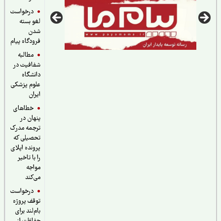
درخواست
لغو بسته
شدن
فرودگاه پیام
مطالبه
شفافیت در
دانشگاه
علوم پزشکی
ایران
خطاهای
پنهان در
ترجمه مدرک
تحصیلی که
پرونده اپلای
را با تاخیر
مواجه
می‌کند
درخواست
توقف پروژه
بام‌لند برای