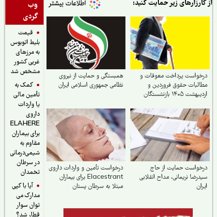
ارزارهای زیر حمایت کنید:
وب
گردی
قیمت
بلیط اتوبوس
به مرزهای
غربی کشور
مشخص شد
خواست پرداخت معوقات و
همبستگی و حمایت از نیروی
کمک به
لبات حقوق فروردین و
نظامی جمهوری اسلامی ایران
اردیبهشت ۱۴۰۵ بازنشستگان
تأمین مالی
ین اجتماعی
یا واردات
داروی
ELAHERE
برای بیماران
مقاوم به
شیمی‌درمانی
در سرطان
واست حمایت از حاج
درخواست تأمین و واردات داروی
تخمدان
رضا نریمانی، مداح انقلابی
Elacestrant برای بیماران
آیا با کپی
ان
مبتلا به سرطان پستان
مدارک می
هورمون‌مثبت در ایران
توان سوار
قطار شد؟