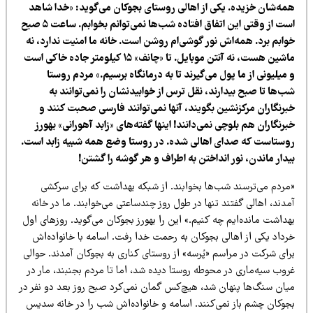
مه‌شان خزیده. یکی از اهالی روستای بجوکان می‌گوید: «خدا شاهد
است از وقتی این اتفاق افتاده شب‌ها نمی‌توانم بخوابم. ساعت ۵ صبح
وابم برد. همه‌اش نور گوشی‌ام روشن است. خانه ما امنیت ندارد،‌ نه
ماشین هست‌، نه آنتن موبایل. تا «چانف» ۱۵ کیلومتر جاده خاکی است
میلیونی از ما پول می‌گیرند تا به درمانگاه برسیم.» مردم روستا
‌ها تا صبح بیدارند، نقل ترس از خوابیدنشان را نمی‌توانند به
برنگاران مرکزنشین بگویند، آنها نمی‌توانند فارسی صحبت کنند و
رنگاران هم بلوچی نمی‌دانند! اینها گفته‌های «زابد آهورانی» بهورز
وستاست که صدای اهالی شده. در روستا وضع همه شبیه زابد است.
دار ماندن، نور انداختن به اطراف و هر گوشه را گشتن!
مردم می‌ترسند شب‌ها بخوابند. از شبکه بهداشت که برای سرکشی
دند‌، اهالی گفتند تنها در طول روز چندساعتی می‌‌خوابند. ما در خانه
داشت مانده‌ایم چه کنیم.» این را بهورز بجوکان می‌گوید. روزهای اول
رداد یکی از اهالی بجوکان به رحمت خدا رفت. اسامه با خانواده‌اش
ای شرکت در مراسم «پُرسه» از روستای کناری به بجوکان آمدند. حوالی
وب سیه‌ماری در محوطه روستا دیده شد، اما تا مردم بجنبند، مار در
یان سنگ‌ها پنهان شد،‌ هیچ‌کس گمان نمی‌کرد‌ صبح روز بعد دو نفر در
جوکان چشم باز نمی‌کنند. اسامه و خانواده‌اش شب را در خانه سدیس