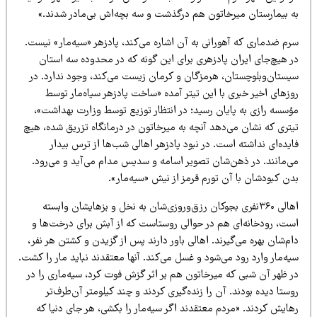
ه بیمارستان میرخاتون هم درگذشت و سه بچه‌اش بی‌مادر شدند.»
رم ضدماری که آهورانی به آن اشاره می‌کند، پادزهر «سیه‌مار» نیست.
ر هیچ‌جای ایران پادزهری برای این گونه که در محدوده سه استان
یستان‌وبلوچستان،‌ هرمزگان و کرمان زیست می‌کند‌، وجود ندارد. در
زهای اخیر خبری با این تیتر آمده «ساخت پادزهر سیاه‌مار توسط
ؤسسه رازی به پایان رسید؛ در انتظار توزیع توسط وزارت بهداشت»،
یتری که نشان می‌دهد آنچه به میرخاتون در درمانگاه تزریق شده، هیچ
یده‌ای نداشته است. در نبود پادزهر اهالی شب‌ها از ترس بیدار
ی‌مانند. در ذهن‌شان تصویر اسامه و سدیس مدام می‌آید و می‌رود.
دن کبودشان با آن تورم قرمز از نیش «سیه‌مار».
اهالی ۳۶۰نفری بجوکان رزق‌وروزی‌شان به نخل و بزهایشان وابسته
ست، رودخانه‌ای هم در حوالی روستاست که از آبش برای درخت‌ها و
م‌شان بهره‌ می‌گیرند. اهالی باور دارند پس از گزیدن و کشتن هر نفر،
ه‌مار وارد رود می‌شود و غسل می‌کند. آنها معتقدند نباید مار را کشت.
ر ظهر آن شبی که میرخاتون هم بر اثر گزش فوت کرد، سیه‌ماری را در
ستا دیده بودند. آن را زنده‌گیری کردند و چند کیلومتر آن‌طرف‌تر
ایش کردند. «مردم معتقدند اگر سیه‌مار را بکشی، هر جای دنیا که