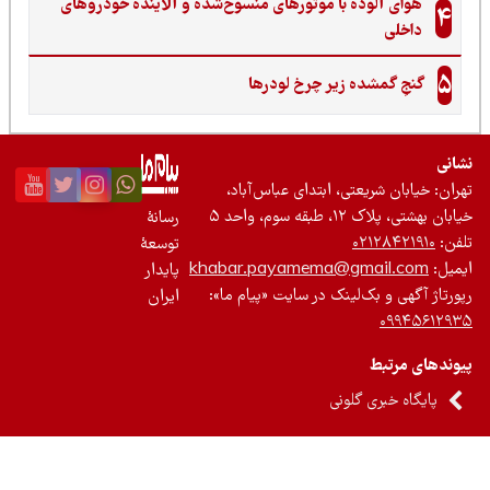
هوای آلوده با موتورهای منسوخ‌شده و آلاینده خودروهای
4
داخلی
5
گنجِ گمشده زیر چرخ لودرها
نی
ان: خیابان شریعتی، ابتدای عباس‌آباد،
 بهشتی، پلاک ۱۲، طبقه سوم، واحد ۵
رسانۀ
ن:
۰۲۱۲۸۴۲۱۹۱۰
توسعۀ
یل:
khabar.payamema@gmail.com
پایدار
رتاژ آگهی و بک‌لینک در سایت «پیام ما»:
ایران
۰۹۹۴۵۶۱۲
ندهای مرتبط
پایگاه خبری گلونی