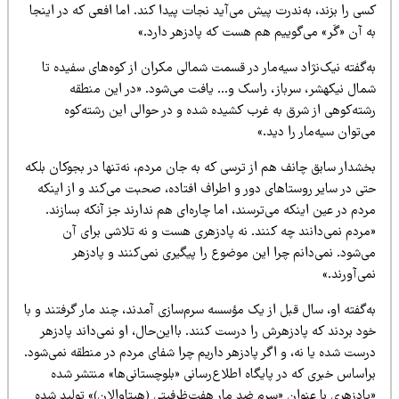
ی را بزند، به‌ندرت پیش می‌آید نجات پیدا کند. اما افعی که در اینجا
ه آن «گَر» می‌گوییم هم هست که پادزهر دارد.»
‌گفته نیک‌نژاد سیه‌مار در قسمت شمالی مکران از کوه‌های سفیده تا
مال نیکهشر، سرباز‌، راسک و… یافت می‌شود. «در این منطقه
شته‌‌کوهی از شرق به غرب کشیده شده و در حوالی این رشته‌کوه
‌توان سیه‌مار را دید.»
شدار سابق چانف هم از ترسی که به جان مردم، نه‌تنها در بجوکان بلکه
تی در سایر روستاهای دور و اطراف افتاده، صحبت می‌کند و از اینکه
دم در عین اینکه می‌ترسند، اما چاره‌ای هم ندارند جز آنکه بسازند.
مردم نمی‌دانند چه کنند. نه پادزهری هست و نه تلاشی برای آن
‌شود. نمی‌دانم چرا این موضوع را پیگیری نمی‌کنند و پادزهر
ی‌آورند.»
‌گفته او، سال قبل از یک مؤسسه سرم‌سازی آمدند‌، چند مار گرفتند و با
د بردند که پادزهرش را درست کنند. بااین‌حال، او نمی‌داند پادزهر
ست شده یا نه، و اگر پادزهر داریم چرا شفای مردم در منطقه نمی‌شود.
اساس خبری که در پایگاه اطلاع‌رسانی «بلوچستانی‌‌ها» منتشر شده
پادزهری با عنوان «سرم ضد مار هفت‌ظرفیتی (هپتاوالان)» تولید شده