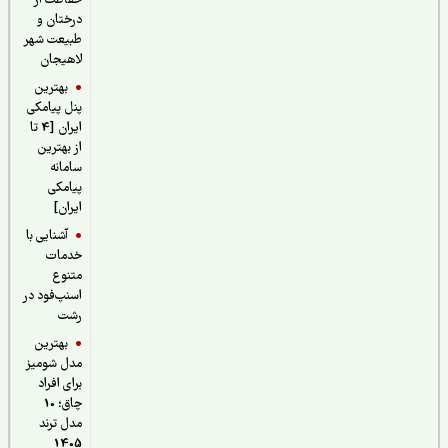
حفاظت از
درختان و
طبیعت شهر
لاهیجان
بهترین
پنل پیامکی
ایران [4 تا
از بهترین
سامانه
پیامکی
ایران]
آشنایی با
خدمات
متنوع
اسنپ‌فود در
رشت
بهترین
مدل شومیز
برای افراد
چاق؛ 10
مدل ترند
1405