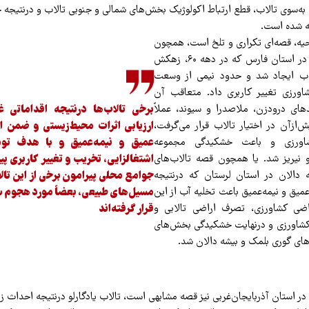
 به‌سوی تالاب، قطع ارتباط اکولوژیک بخش‌های شمالی و جنوبی تالاب و درنتیجه
 شده است.
حیه، قصه‌ای تکراری و تلخ است، همچون
قصه تالاب کمجان در استان فارس که در دهه ۶۰، زهکش
لاب ایجاد شد و حدود نیمی از وسعت
اورزی تغییر کاربری داد. متعاقب آن
ای درودزن، ملاصدرا و سیوند، عملاً
برخی تالاب‌ها درنتیجه اقداماتی 
ش‌ازآن در اختیار تالاب قرار می‌گرفت،
ارزیابی اثرات محیط‌زیستی و ضمن 
ورزی و باعث خشکیدگی مجموعه
عمیق و نیمه‌عمیق و با هدف تو
 نیریز شد. یا همچون قصه تالاب‌های
اشتغالزایی، تخریب و تغییر کاربری پید
دالان در استان لرستان که درنتیجه
جوامع محلی پیرامون برخی از این تال
یق و نیمه‌عمیق باعث تخلیه آب از این
مسیل‌های طبیعی، بعضاً مورد هجوم س
راضی کشاورزی، تصرف اراضی تالابی و
قرار گرفته‌اند
ه کشاورزی و درنهایت خشکیدگی بخش‌های
‌های گوری بلمک و بیشه دالان شد.
 در استان آذربایجان‌غربی نیز قصه مشابهی است، تالاب یادگارلو درنتیجه احداث