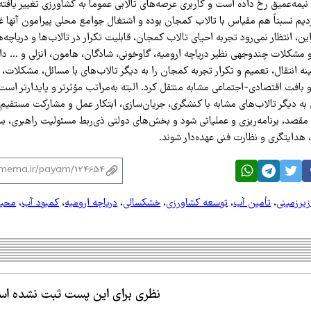
مه‌عمیق رخ داده است و کاربری عرصه‌های تالابی عموماً به کشاورزی تغییر یافته
ردیم نسبتاً هم مقیاس با تالاب کمجان بوده و اشتغال جوامع محلی پیرامون آنها غا
ین، انتظار نمی‌رود تجربه احیای تالاب کمجان، قابلیت تکرار در تالاب‌ها و دریاچه‌
 مشکلات چندوجهی نظیر دریاچه ارومیه، گاوخونی، شادگان، هامون، انزلی و … داش
ه انتقال، تعمیم و تکرار تجربه کمجان را به دیگر تالاب‌های با مسائل، مشکلات،
بافت اقتصادی-اجتماعی مشابه منتقل کرد. البته به‌مراتب مؤثرتر و پایدارتر است، 
به دیگر تالاب‌های مشابه با کنشگری، جریان‌سازی، ابتکار عمل و مشارکت مستقیم
مقصد، برنامه‌ریزی و عملیاتی شود و بخش‌های دولتی ذی‌ربط مسئولیت راهبری، بس
 هدایتگری و نظارت فنی عهده‌دار شوند.
زیرزمینی
،
تأمین آب
،
توسعه کشاورزی
،
خشکسالی
،
دریاچه ارومیه
،
کمبود آب
،
محیط
نظری برای این پست ثبت نشده ا