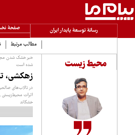
صفحۀ نخ
رسانۀ توسعۀ پایدار ایران
مطالب مرتبط
ن
خبر خشک شدن مجدد ت
محیط زیست
شده است
زهکشی، تال
در تالاب‌های صالحیه،
اثرات محیط‌زیستی ز
خشکاند