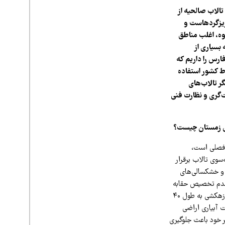
الاب صالحیه از
 ریزگردهاست و
اوه، اغلب مناطق
بسیاری از
ارس را داریم که
ط کشور استفاده
ر تالاب‌های
‌گری و نظارت فنی
صل زمستان چیست؟
 فصلی است،
‌سوی تالاب برقرار
 و خشکسالی‌های
 عدم تخصیص حقابه
مورد نیاز تالاب صالحیه را به‌عنوان مهمترین تهدید اثرگذار بر این تالاب معرفی کرد؛ متأسفانه احداث زهکشی به طول ۴۰
زهکش که جهت آبیاری اراضی
ر خود باعث جلوگیری