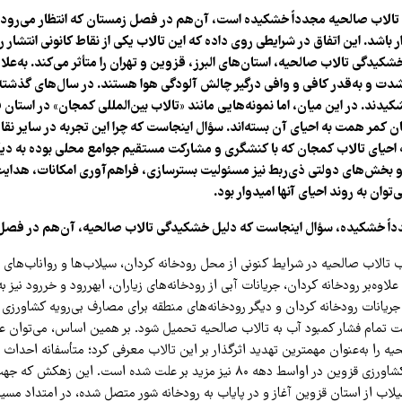
تالاب صالحیه مجدداً خشکیده است، آن‌هم در فصل زمستان که انتظار می‌رود ت
 باشد. این اتفاق در شرایطی روی داده که این تالاب یکی از نقاط کانونی انتشار
شکیدگی تالاب صالحیه، استان‌های البرز، قزوین و تهران را متأثر می‌کند. به‌عل
شدت و به‌قدر کافی و وافی درگیر چالش آلودگی هوا هستند. در سال‌های گذشته 
دند. در این میان، اما نمونه‌هایی مانند «تالاب بین‌المللی کمجان» در استان ف
 کمر همت به احیای آن بسته‌اند. سؤال اینجاست که چرا این تجربه در سایر نقا
 احیای تالاب کمجان که با کنشگری و مشارکت مستقیم جوامع محلی بوده به دیگ
 بخش‌های دولتی ذی‌ربط نیز مسئولیت بسترسازی، فراهم‌آوری امکانات، هدایت
‌توان به روند احیای آنها امیدوار بود.
داً خشکیده، سؤال اینجاست که دلیل خشکیدگی تالاب صالحیه، آن‌هم در ف
 تالاب صالحیه در شرایط کنونی از محل رودخانه کردان، سیلاب‌ها و رواناب‌های
لاوه‌بر رودخانه کردان، جریانات آبی از رودخانه‌های زیاران، ابهررود و خررود نیز به
یانات رودخانه کردان و دیگر رودخانه‌های منطقه برای مصارف بی‌رویه کشاورزی
ت تمام فشار کمبود آب به تالاب صالحیه تحمیل شود. بر همین اساس، می‌توان
کیلومتر توسط جهادکشاورزی قزوین در اواسط دهه ۸۰ نیز مزید بر علت شده است. این 
لاب از استان قزوین آغاز و در پایاب به رودخانه شور متصل شده، در امتداد مسی