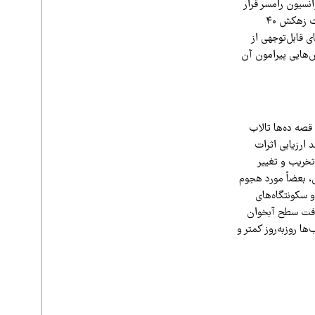
انسیون رامسر قرار
گرفت. قصه تالاب الله‌آباد در استان قزوین نیز در امتداد همان قصه تالاب صالحیه بوده، چراکه احداث زهکش ۴۰
 قابل‌توجهی از
ش‌هایی پیرامون آن
قصه ده‌ها تالاب
 ارزیابی اثرات
خریب و تغییر
، بعضاً مورد هجوم
راضی کشاورزی و سکونتگاه‌های
افت سطح آبخوان‌
ا روزبه‌روز کمتر و