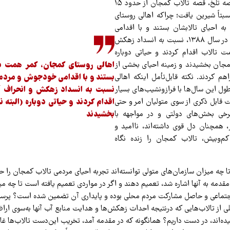
در میان این‌همه قصه تلخ، قصه تالاب کمجان از حدود ۱۵
تاً شیرین یافت؛ چراکه اهالی روستای
 احیای تالابشان بستند و با اقدامی
خودجوش و مردمی در سال ۱۳۸۸، نسبت به انسداد زهکش
ت تالاب اقدام کردند و حیاتی دوباره
ه کمجان بخشیدند و زمینه احیای بخشی از
اهالی روستای کمجان، کمر همت به 
هم کردند. نکته قابل‌تأمل اینکه اهالی
ل این سال‌ها با فرازونشیب‌های بسیار
نسبت به انسداد زهکش و انحراف آ
یت قابل ذکری از سوی متولیان امر و حتی
اقدام کردند و حیاتی دوباره (البته ن
رخی بخش‌های دولتی و در مواجهه با
بخشیدند
 همچنان دل قوی داشته‌اند، ناامید و
کم‌وبیش، تالاب کمجان را زنده نگاه
 چه میزان سازمان‌های متولی توانسته‌اند تجربه احیای مردمی تالاب کمجان را ح
 مقدمه به آنها اشاره شد، تعمیم دهند و اگر در مواردی تعمیم یافته است تا چه میز
تماعی و حاصل مشارکت مردم محلی بوده و پایداری آن تضمین شده است؟ پرسش 
 از تالاب‌هایی که درنتیجه احداث زهکش‌ها و هدایت منابع آب آنها به‌سوی اراض
ده‌اند، در دست داریم؟ همانگونه که در مقدمه آمد، تخریب این‌دست تالاب‌ها غالب