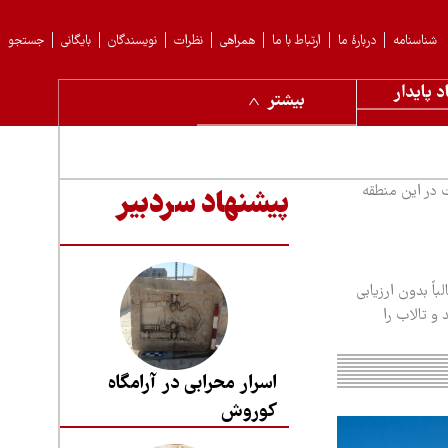
شناسنامه
دربارهٔ ما
ارتباط با ما
همراهی
نظرات
نویسندگان
بایگانی
جستجو
د پایدار
بیشتر
 در این منطقه
پیشنهاد سردبیر
اً بدون ارزیابی
و تالاب را
اسرار محرابی در آرامگاه
کوروش