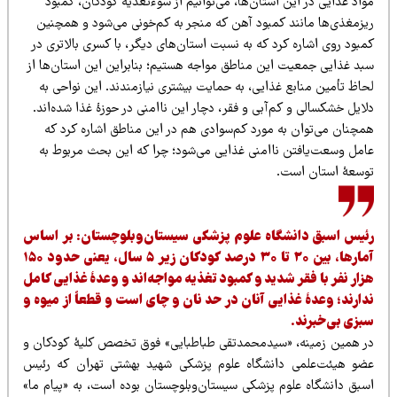
اد غذایی در این استان‌ها، می‌توانیم از سوءتغذیۀ کودکان، کمبود
یزمغذی‌ها مانند کمبود آهن که منجر به کم‌خونی می‌شود و همچنین
بود روی اشاره کرد که به نسبت استان‌های دیگر، با کسری بالاتری در
بد غذایی جمعیت این مناطق مواجه هستیم؛ بنابراین این استان‌ها از
حاظ تأمین منابع غذایی، به حمایت بیشتری نیازمندند. این نواحی به
ایل خشکسالی و کم‌آبی و فقر، دچار این ناامنی در حوزۀ غذا شده‌اند.
مچنان می‌توان به مورد کم‌سوادی هم در این مناطق اشاره کرد که
امل وسعت‌یافتن ناامنی غذایی می‌شود؛ چرا که این بحث مربوط به
وسعۀ استان است.
ئیس اسبق دانشگاه علوم پزشکی سیستان‌وبلوچستان: بر اساس
آمارها، بین ۲۰ تا ۳۰ درصد کودکان زیر ۵ سال، یعنی حدود ۱۵۰
زار نفر با فقر شدید و کمبود تغذیه مواجه‌اند و وعدۀ غذایی کامل
دارند؛ وعدۀ غذایی آنان در حد نان و چای است و قطعاً از میوه و
بزی بی‌خبرند.
ر همین زمینه، «سیدمحمدتقی طباطبایی» فوق تخصص کلیۀ کودکان و
ضو هیئت‌علمی دانشگاه علوم پزشکی شهید بهشتی تهران که رئیس
سبق دانشگاه علوم پزشکی سیستان‌وبلوچستان بوده است، به «پیام ما»