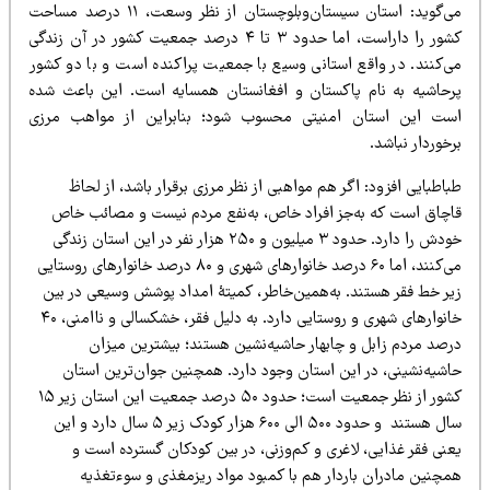
می‌گوید: استان سیستان‌وبلوچستان از نظر وسعت، ۱۱ درصد مساحت
کشور را داراست، اما حدود ۳ تا ۴ درصد جمعیت کشور در آن زندگی
ی‌کنند. در واقع استانی وسیع با جمعیت پراکنده است و با دو کشور
رحاشیه به نام پاکستان و افغانستان همسایه است. این باعث شده
ست این استان امنیتی محسوب شود؛ بنابراین از مواهب مرزی
خوردار نباشد.
اطبایی افزود: اگر هم مواهبی از نظر مرزی برقرار باشد، از لحاظ
اچاق است که به‌جز افراد خاص، به‌نفع مردم نیست و مصائب خاص
خودش را دارد. حدود ۳ میلیون و ۲۵۰ هزار نفر در این استان زندگی
می‌کنند، اما ۶۰ درصد خانوارهای شهری و ۸۰ درصد خانوارهای روستایی
یر خط فقر هستند. به‌همین‌خاطر، کمیتۀ امداد پوشش وسیعی در بین
خانوارهای شهری و روستایی دارد. به دلیل فقر، خشکسالی و ناامنی، ۴۰
رصد مردم زابل و چابهار حاشیه‌نشین هستند؛ بیشترین میزان
اشیه‌نشینی، در این استان وجود دارد. همچنین جوان‌ترین استان
کشور از نظر جمعیت است؛ حدود ۵۰ درصد جمعیت این استان زیر ۱۵
سال هستند و حدود ۵۰۰ الی ۶۰۰ هزار کودک زیر ۵ سال دارد و این
عنی فقر غذایی، لاغری و کم‌وزنی، در بین کودکان گسترده است و
مچنین مادران باردار هم با کمبود مواد ریزمغذی و سوء‌تغذیه