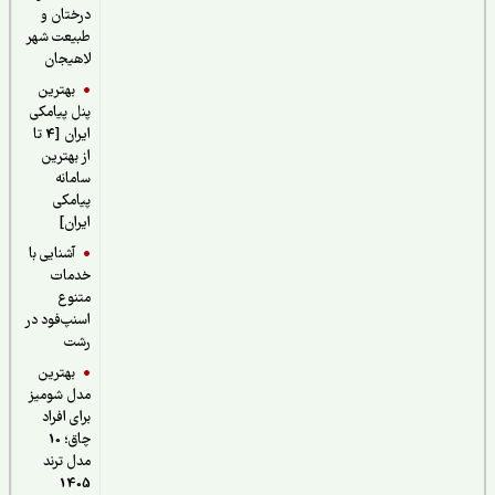
درختان و
طبیعت شهر
لاهیجان
بهترین
پنل پیامکی
ایران [4 تا
از بهترین
سامانه
پیامکی
ایران]
آشنایی با
خدمات
متنوع
اسنپ‌فود در
رشت
بهترین
مدل شومیز
برای افراد
چاق؛ 10
مدل ترند
1405