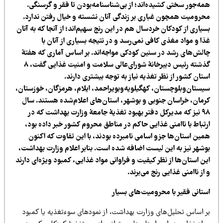
مه‌جور سختی کشیده‌اند؛ از بی‌شناسنامه‌بودن تا فقر و گرسنگی.
حرومیت همچون غباری بر زندگی آنان نشسته و خیال رفتن ندارد.
یاری از کودکان خردسال هم در این رنج سهیم‌اند؛ از آنجا که به آنان
ا و مواد مغذی کافی نمی‌رسد و در نتیجه بسیاری از آنان با
الش‌های رشد در سنین کودکی مواجه‌اند. بر اساس آماری که هفتۀ
گذشته رئیس دبیرخانۀ شورای‌عالی سلامت و امنیت غذایی گفت، ۸
تان کشور از نظر تغذیه نیاز به توجه بیشتری دارند.
یستان‌وبلوچستان، کهگیلویه‌وبویراحمد، ایلام، هرمزگان، خوزستان،
رمان، خراسان جنوبی و بوشهر، استان‌های اعلام‌شده هستند. سال
۹۸ نیز که مدیرکل دفتر بهبود تغذیۀ جامعۀ وزارت بهداشت که در
رتباط با ناامنی غذایی حاکم در مناطق محروم کشور خبر داده بود،
مین استان‌ها جزو اسامی نامبرده بودند، با این تفاوت که اکنون
وشهر نیز به این لیست اضافه شده است. بنابر اعلام وزارت بهداشت،
ن استان‌ها از نظر کیفیت و فراوانی مواد غذایی، کمبود ویژه‌ای دارند
از ناامنی غذایی رنج می‌برند.
ستانی فقیر با محرومیت‌های بسیار
ر اساس تحلیل‌های وزارت بهداشت، از نمودهای سوءتغذیه یا کمبود