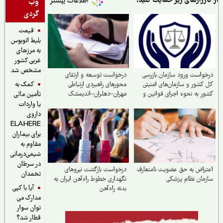
ارزارهای زیر حمایت کنید:
وب
گردی
قیمت
بلیط اتوبوس
به مرزهای
غربی کشور
مشخص شد
واست ورود سازمان بازرسی
درخواست توسعه و ارتقای
کمک به
کشور و سازمان‌های امنیتی
محورهای راهبردی ارتباطی
ر به نحوه اجرای قوانین و
مهران–دهلران–اندیمشک
تأمین مالی
نت از حقوق بازنشستگان
یا واردات
ین اجتماعی
داروی
ELAHERE
برای بیماران
مقاوم به
شیمی‌درمانی
در سرطان
راض به حق عضویت نامتعارف
درخواست بازگشت نیروهای
تخمدان
مان نظام پزشکی
نگهداری خطوط راه‌آهن ایران به
آیا با کپی
بدنه راه‌آهن
مدارک می
توان سوار
قطار شد؟