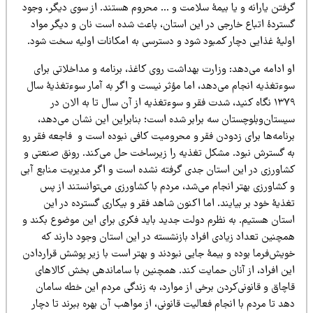
رفتن یارانه و یا بیمۀ سلامت و … محروم هستند. از سوی دیگر، وجود
ستردۀ اتباع خارجی در این استان، باعث شده است نان و دیگر مواد
ولیۀ غذایی دچار کمبود شود و دسترسی به امکانات اولیه سخت شود.
و ادامه می‌دهد: وزارت بهداشت روی کاغذ، برنامه و مداخلاتی برای
وءتغذیه انجام می‌دهد، اما مؤثر نیست و اگر به آمار سوءتغذیۀ سال
۱۳۷۹ نگاه کنید، شدت فقر و سوءتغذیه از آن سال تا به الان در
یستان‌وبلوچستان سه برابر شده است؛ بنابراین این نشان می‌دهد،
رنامه‌ها برای زدودن فقر و محرومیت کافی نبوده است و فاجعه فقر رو
ه گسترش نبود. مشکل تغذیه را زیرساخت حل می‌کند. رونق صنعتی و
شاورزی در این استان جدی گرفته نشده است و اگر مدیریت منابع آبی
کشاورزی بهتر انجام می‌شد، مردم با کشاورزی می‌‍توانستند از پس
ذیۀ خود بر بیایند. اما اکنون شاهد فقر و بیکاری گسترده در این
ستان هستیم. به نظرم دولت جدید باید فکری برای این موضوع بکند و
مچنین تعداد زیادی افراد بازنشسته در این استان وجود دارند که
یش‌فرما بوده و بیمۀ جایی نبودند و بهتر است با زیر پوشش قرار‌دادن
ین افراد، از آنان حمایت کند. همچنین با ساماندهی بخش کالاهای
چاق و قانونی‌کردن برخی از موارد، به زندگی مردم این خطه سامان
د تا مردم با انجام فعالیت قانونی، از مواهب آن بهره ببرند تا دچار