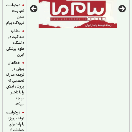
درخواست
لغو بسته
شدن
فرودگاه پیام
مطالبه
شفافیت در
دانشگاه
علوم پزشکی
ایران
خطاهای
پنهان در
ترجمه مدرک
تحصیلی که
پرونده اپلای
را با تاخیر
مواجه
می‌کند
درخواست
توقف پروژه
بام‌لند برای
حفاظت از