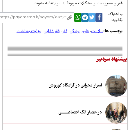
قر و محرومیت و مشکلات مربوط به سوءتغذیه نشوند.
 اشتراک
ذارید:
رچسب ها:
سلامت
،
علوم پزشکی
،
فقر
،
فقر غذایی
،
وزارت بهداشت
نهاد سردبیر
اسرار محرابی در آرامگاه کوروش
در حصار انگِ اجتماعــــــــی