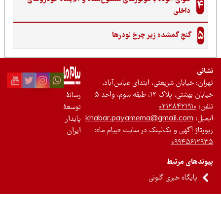
4
داخلی
5
گنجِ گمشده زیر چرخ لودرها
نی
ان: خیابان شریعتی، ابتدای عباس‌آباد،
 بهشتی، پلاک ۱۲، طبقه سوم، واحد ۵
رسانۀ
ن:
۰۲۱۲۸۴۲۱۹۱۰
توسعۀ
یل:
khabar.payamema@gmail.com
پایدار
رتاژ آگهی و بک‌لینک در سایت «پیام ما»:
ایران
۰۹۹۴۵۶۱۲
ندهای مرتبط
پایگاه خبری گلونی