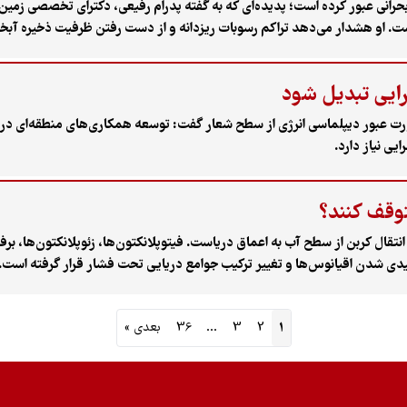
 بحرانی عبور کرده است؛ پدیده‌ای که به گفته پدرام رفیعی، دکترای تخصصی زمی
 است. او هشدار می‌دهد تراکم رسوبات ریزدانه و از دست رفتن ظرفیت ذخیره آبخو
ر را به‌صورت دائمی از بین می‌برد.
رایی تبدیل شود
رت عبور دیپلماسی انرژی از سطح شعار گفت: توسعه همکاری‌های منطقه‌ای در ح
یی نیاز دارد.
توقف کنند؟
نتقال کربن از سطح آب به اعماق دریاست. فیتوپلانکتون‌ها، زئوپلانکتون‌ها، ب
یدی شدن اقیانوس‌ها و تغییر ترکیب جوامع دریایی تحت فشار قرار گرفته است.
1
2
3
…
36
بعدی »