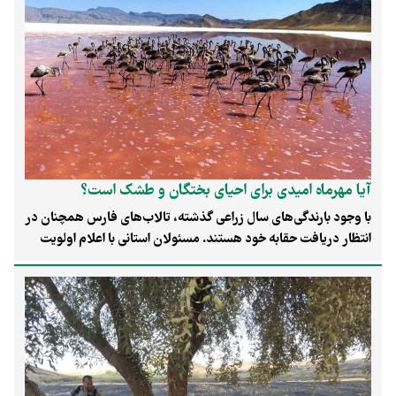
آیا مهرماه امیدی برای احیای بختگان و طشک است؟
با وجود بارندگی‌های سال زراعی گذشته، تالاب‌های فارس همچنان در
انتظار دریافت حقابه خود هستند. مسئولان استانی با اعلام اولویت
تامین آب شرب و تولیدات کشاورزی راهبردی، از کمبود ذخایر سد
درودزن خبر داده و رهاسازی حقابه زیست‌محیطی را به آغاز سال آبی
جدید در مهرماه موکول کرده‌اند.