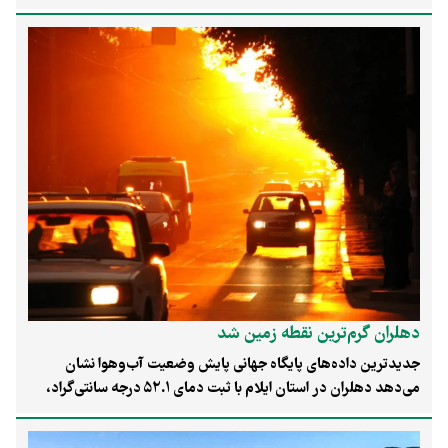
غذایی‌تان بزند، خاطره‌ای خواهید داشت که به‌سادگی فراموش
نمی‌شود. اما در سبلان، ماجرا شکل دیگری پیدا کرده است. فیلم‌های
نزدیک شدن خرس‌های قهوه‌ای به کوهنوردان و غذادادن به آن‌ها
بارها در شبکه‌های اجتماعی منتشر شده است. بسیاری از کوهنوردان
تصور نمی‌کنند که این نزدیکی، هر لحظه می‌تواند به حمله خرس
منجر شود. در گفت‌وگو با «دکتر کیومرث سفیدی»، مدیرکل حفاظت
محیط زیست استان اردبیل، درباره دلایل این نزدیکی، پیامدهای آن و
راهکارهای مدیریت تعارض انسان و خرس پرسیدیم.
دهلران گرم‌ترین نقطه زمین شد
جدیدترین داده‌های پایگاه جهانی پایش وضعیت آب‌وهوا نشان
می‌دهد دهلران در استان ایلام با ثبت دمای ۵۲.۱ درجه سانتی‌گراد،
گرم‌ترین شهر جهان شده است؛ همچنین ۸ شهر از ۱۰ شهر گرم جهان
در ایران قرار دارند؛ نشانه‌ای از تداوم موج گرمای شدید در کشور.