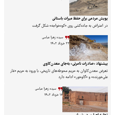
 طرح‌ها، نقش و نگارها، محیط، جامعه، باورها و رفتارها،
آرزوهای خودشان را بازگو می‌کنند. بلوچی‌دوزی گرچه هنری
فراموش شده نیست و بعد از دوره اوج در دهه ۱۳۴۰ و ۱۳۳۰ در یک
برای حفظ میراث باستانی
 پای خود را به دنیای مد و فضای مجازی باز کرده است،‌
ه جاده‌کشی روی «کوه‌خواجه» شکل گرفت
محلی‌ها و کارشناسان تا رسیدن به جایگاه واقعی فاصله
سیده زهرا عباسی
۲۲ خرداد ۱۴۰۲
رات نامرئی» به‌جای معدن‌کاوی
وان به حریم محوطه‌های تاریخی، با ورود به حریم «غار
 «گاوخور» ادامه دارد‎
سیده زهرا عباسی
۱۶ خرداد ۱۴۰۲