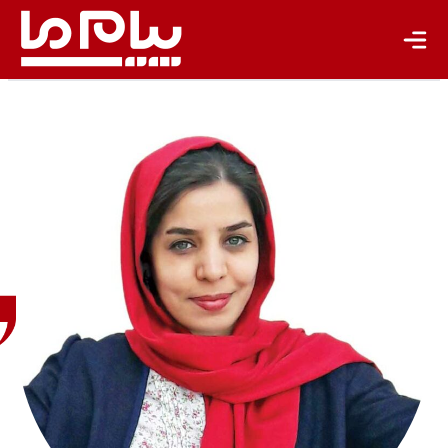
سیده
زهرا
عباسی
روزنامه
نگار