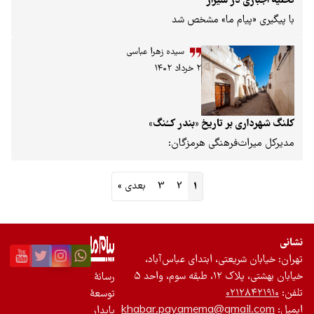
 در شیراز
پیام ما» مشخص شد
سیده زهرا عباسی
۲ خرداد ۱۴۰۲
 بر تاریخ «بندر کــُنگ»
‌فرهنگی هرمزگان:‌
1
2
3
بعدی »
ریعتی، ابتدای عباس‌آباد،
سوم، واحد ۵
رسانۀ
۰۲۱۲
توسعۀ
khabar.payamema@gmai
پایدار