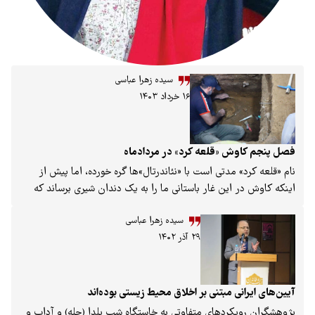
سیده زهرا عباسی
۱۶ خرداد ۱۴۰۳
وش «قلعه کرد» در مردادماه
د» مدتی است با «نئاندرتال»ها گره خورده، اما پیش از
ر این غار باستانی ما را به یک دندان شیری برساند که
حضور انسان «نئاندرتال» در ایران را تا ۱۷۵هزار سال پیش تخمین
سیده زهرا عباسی
 در میان غارنوردان حرفه‌ای شناخته شده بود. غار «قلعه
۲۹ آذر ۱۴۰۲
کرد» در دهستان حصار شهرستان آوج استان قزوین در ۲۰ کیلومتری
برج‌های دوگانهٔ خرقان ۲۵ اسفند ۱۳۹۵ با شمارهٔ ۳۸۳ در فهرست آثار
ران به ثبت رسید. قدمت این غار به دورهٔ «الیگو-
میوسن» و دوران سوم زمین‌شناسی می‌رسد که تا ۴۰ میلیون سال پیش
انی مبتنی بر اخلاق محیط زیستی بوده‌اند
‌شود. اما اینکه این غار چگونه یکی از محوطه‌های مهم
یکردهای متفاوتی به خاستگاه شب یلدا (چله) و آداب و