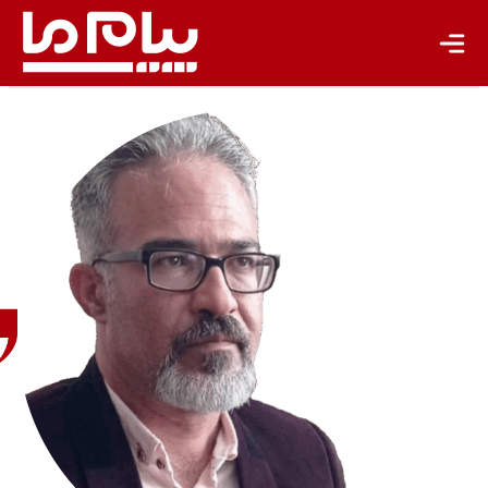
اکبر
پورداج
فعال
آب و
محیط
زیست