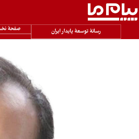
صفحۀ نخ
رسانۀ توسعۀ پایدار ایران