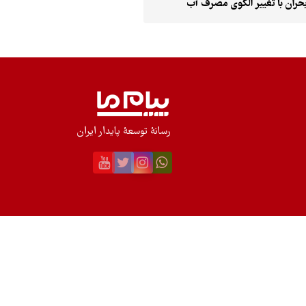
بحران با تغییر الگوی مصرف آب
رسانۀ توسعۀ پایدار ایران