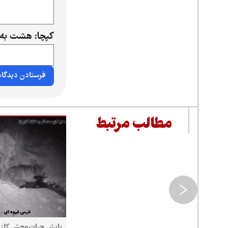
کپچا: هشت به 
مطالب مرتبط
پایش حیات‌وحش کازر