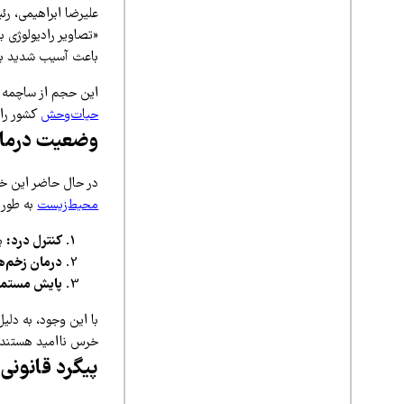
باعث آسیب شدید به
این حجم از ساچمه 
حیات‌وحش
کشور را 
وضعیت درمانی
در حال حاضر این خر
محیط‌زیست
به طور 
کنترل درد:
بر
درمان زخم‌ه
پایش مستمر
با این وجود، به د
خرس ناامید هستند.
پیگرد قانونی