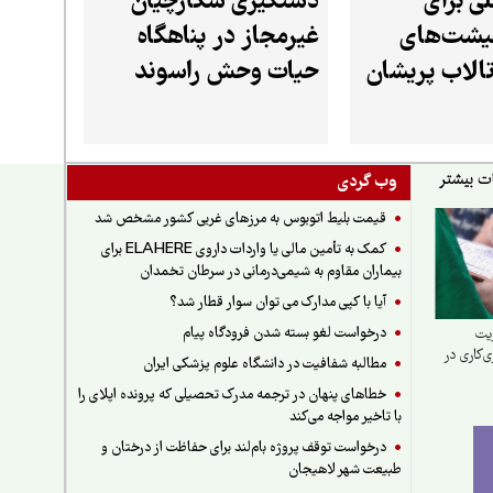
ی برای
دستگیری شکارچیان
یشت‌های
غیرمجاز در پناهگاه
تالاب پریشان
حیات وحش راسوند
فارس
شازند
وب گردی
قیمت بلیط اتوبوس به مرزهای غربی کشور مشخص شد
کمک به تأمین مالی یا واردات داروی ELAHERE برای
بیماران مقاوم به شیمی‌درمانی در سرطان تخمدان
آیا با کپی مدارک می توان سوار قطار شد؟
درخواست لغو بسته شدن فرودگاه پیام
ریت
ی‌کاری در
مطالبه شفافیت در دانشگاه علوم پزشکی ایران
خطاهای پنهان در ترجمه مدرک تحصیلی که پرونده اپلای را
با تاخیر مواجه می‌کند
درخواست توقف پروژه بام‌لند برای حفاظت از درختان و
طبیعت شهر لاهیجان