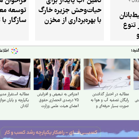
تأمین آب پایدار برای
فراخوان مل
حیات‌وحش جزیره خارگ
توسعه مع
‌بانان
با بهره‌برداری از مخزن
سازگار با 
 تنوع
۲۰ هزار لیتری
در استان 
نید:
مطالبه در اختیار گذاشتن
اعتراض به تبعیض و افزایش
مطالبه استقرار مدی
تی
رایگان تصفیه آب و هوا به‌
۷۵ درصدی انحصاری حقوق
یکپارچه و پایان مواز
صورت بسیار حرفه‌ای و
اعضای هیئت علمی وزارت
آبادان
صنعتی برای مردم قم و
علوم
خوزستان