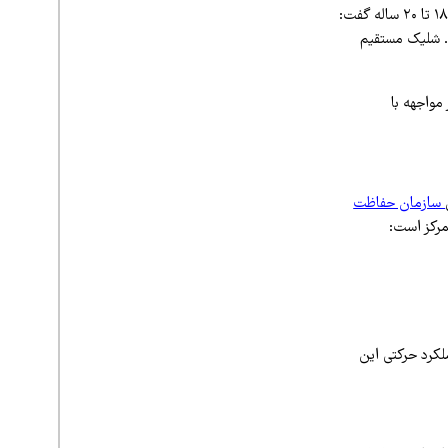
علیرضا ابراهیمی، رئیس اداره حفاظت و مدیریت حیات‌وحش مازندران، با تشریح وضعیت این حیوان ۱۸ تا ۲۰ ساله گفت:
 این خرس است. شلیک مستقیم
مواجهه با
سازمان حفاظت
مرکز است:
کرد حرکتی این