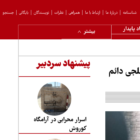
شناسنامه
دربارهٔ ما
ارتباط با ما
همراهی
نظرات
نویسندگان
بایگانی
جستجو
د پایدار
بیشتر
پیشنهاد سردبیر
لجی دائم
اسرار محرابی در آرامگاه
کوروش