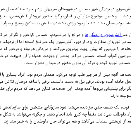
‌سوزی در نزدیکی شهر حسامی در شهرستان سرچهان بودم. خوشبختانه محل شرو
رار داشت و همین موضوع مهار آن را آسان‌تر کرد. حضور نیروهای آتش‌نشانی، منا
مه، مردم محلی باعث شد با وجود وزش باد شدید، آتش به مناطق وسیع‌تر سرایت 
ر خبر
آتش‌سوزی در جنگل‌ها
و مراتع را می‌شنیدم، احساس ناراحتی و نگرانی می‌کر
ی تجربه‌ای متفاوت بود. از دور، آتش‌سوزی یک خبر تلخ است؛ اما از نزدیک، 
عله‌ها را می‌بینی که پیش رویت پیشروی می‌کنند و می‌دانی هر بوته و درختی که 
 سرزمین کم‌آب است، احساس می‌کنی بخشی از وجودت همراه با آن طبیعت در ح
 حسامی تجربه کردم و درک آن بدون حضور در میدان دشوار است.
حنه‌ها، آنچه بیش از هر چیز جلب توجه می‌کرد، همدلی مردم بود. افراد بسیاری ب
ل حادثه آمده بودند. برخی بیل به دست داشتند، برخی با شاخه درختان تلاش می‌ک
گر برای پشتیبانی نیروها آمده بودند. این صحنه‌ها نشان می‌دهد که مردم برای ح
ولیت دارند.
طه قوت، یک ضعف جدی نیز دیده می‌شد؛ نبود سازوکاری مشخص برای سازماندهی نی
راد داوطلب نمی‌دانند دقیقاً چه کاری باید انجام دهند و چگونه می‌توانند به شکل 
از اثربخشی عملیات می‌کاهد و هم می‌تواند جان داوطلبان را به خطر بیندازد.