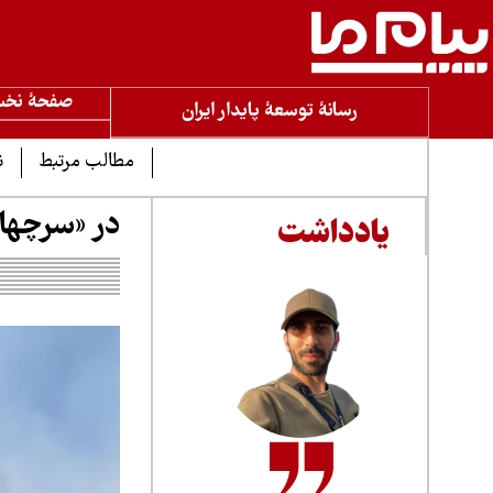
صفحۀ نخ
رسانۀ توسعۀ پایدار ایران
مطالب مرتبط
ن
در «سرچها
یادداشت