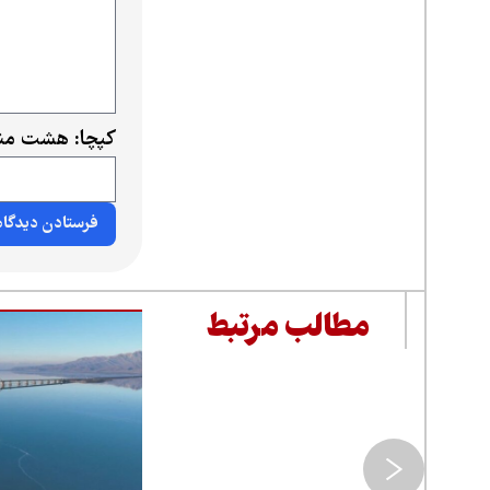
کپچا: هشت منه
مطالب مرتبط