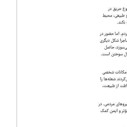
ع حریق در
بع طبیعی، محیط
نکند.
دم. اما حضور در
ماجرا شکل دیگری
می‌سوزد، حاصل
ال سوختن است.
ا امکانات شخصی
ردند شعله‌ها را
فاظت از طبیعت،
روهای مردمی. در
مؤثر و ایمن کمک