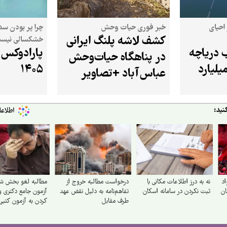
احیای
خبر فوری حیات وحش
چرا پر بودن سد
کشف لاشه پلنگ ایرانی
خشکسالی نیس
 دریاچه
پارادوکس آ
در پناهگاه حیات‌وحش
میه از ۴.۵ میلیارد
۱۴۰۵
عباس‌آباد +تصاویر
نید:
اد
نه به درز اطلاعات مکانی با
درخواست مطالبه خروج از
مطالبه لغو بخش ش
ان
ثبت نکردن در سامانه اسکان
تفاهم‌نامه به دلیل نقض عهد
آزمون جامع دکتری و
طرف مقابل
کردن به آزمون کتبی