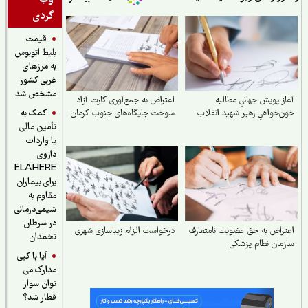
گردی
قیمت
بلیط اتوبوس
به مرزهای
غربی کشور
مشخص شد
ز پویش جهانیِ مطالبه
اعتراض به جمع‌آوری کارت آزاد
کمک به
‌خواهیِ رهبر شهید انقلاب
سوخت جایگاه‌های جنوب کرمان
تأمین مالی
یا واردات
داروی
ELAHERE
برای بیماران
مقاوم به
شیمی‌درمانی
در سرطان
راض به حق عضویت نامتعارف
درخواست الزام زیبا‌سازی شهری
تخمدان
مان نظام پزشکی
آیا با کپی
مدارک می
توان سوار
قطار شد؟