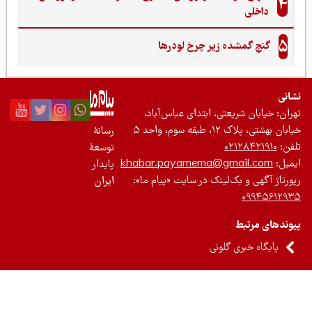
4
داخلی
5
گنجِ گمشده زیر چرخ لودرها
نی
ان: خیابان شریعتی، ابتدای عباس‌آباد،
 بهشتی، پلاک ۱۲، طبقه سوم، واحد ۵
رسانۀ
ن:
۰۲۱۲۸۴۲۱۹۱۰
توسعۀ
یل:
khabar.payamema@gmail.com
پایدار
رتاژ آگهی و بک‌لینک در سایت «پیام ما»:
ایران
۰۹۹۴۵۶۱۲
ندهای مرتبط
پایگاه خبری گلونی