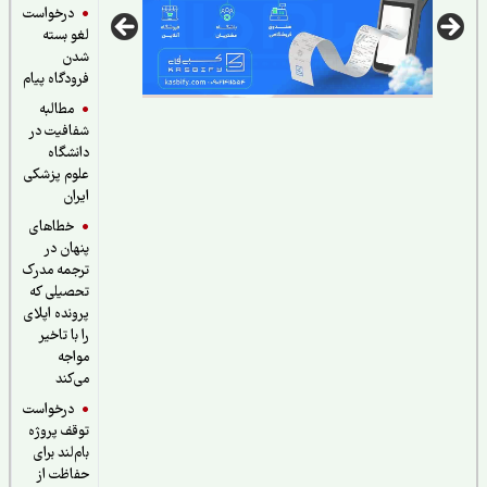
درخواست
لغو بسته
شدن
فرودگاه پیام
مطالبه
شفافیت در
دانشگاه
علوم پزشکی
ایران
خطاهای
پنهان در
ترجمه مدرک
تحصیلی که
پرونده اپلای
را با تاخیر
مواجه
می‌کند
درخواست
توقف پروژه
بام‌لند برای
حفاظت از