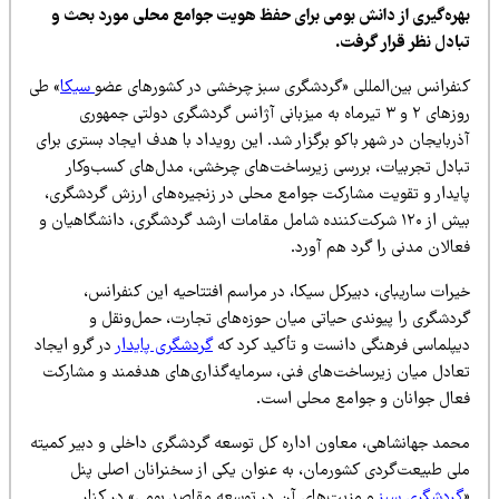
هره‌گیری از دانش بومی برای حفظ هویت جوامع محلی مورد بحث و
بادل نظر قرار گرفت.
نفرانس بین‌المللی «گردشگری سبز چرخشی در کشورهای عضو
سیکا
» طی
روزهای ۲ و ۳ تیرماه به میزبانی آژانس گردشگری دولتی جمهوری
ربایجان در شهر باکو برگزار شد. این رویداد با هدف ایجاد بستری برای
بادل تجربیات، بررسی زیرساخت‌های چرخشی، مدل‌های کسب‌وکار
ایدار و تقویت مشارکت جوامع محلی در زنجیره‌های ارزش گردشگری،
بیش از ۱۲۰ شرکت‌کننده شامل مقامات ارشد گردشگری، دانشگاهیان و
الان مدنی را گرد هم آورد.
رات ساریبای، دبیرکل سیکا، در مراسم افتتاحیه این کنفرانس،
ردشگری را پیوندی حیاتی میان حوزه‌های تجارت، حمل‌ونقل و
یپلماسی فرهنگی دانست و تأکید کرد که
گردشگری پایدار
در گرو ایجاد
عادل میان زیرساخت‌های فنی، سرمایه‌گذاری‌های هدفمند و مشارکت
عال جوانان و جوامع محلی است.
حمد جهانشاهی، معاون اداره کل توسعه گردشگری داخلی و دبیر کمیته
لی طبیعت‌گردی کشورمان، به عنوان یکی از سخنرانان اصلی پنل
گردشگری سبز
و مزیت‌های آن در توسعه مقاصد بومی» در کنار