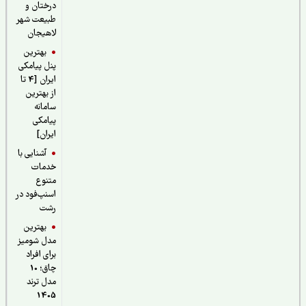
درختان و
طبیعت شهر
لاهیجان
بهترین
پنل پیامکی
ایران [4 تا
از بهترین
سامانه
پیامکی
ایران]
آشنایی با
خدمات
متنوع
اسنپ‌فود در
رشت
بهترین
مدل شومیز
برای افراد
چاق؛ 10
مدل ترند
1405