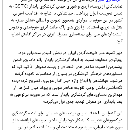
نمایندگانی از روسیه، اردن و شورای جهانی گردشگری پایدار (GSTC) به
یین تجربیات ایران پرداخت. جهانشاهی با اشاره به اقدامات اجرایی
شور در این حوزه، به مواردی همچون تدوین و اعطای «نشان سبز» به
ل‌ها، ترویج استفاده از انرژی‌های پاک مانند انرژی خورشیدی و تدوین
تانداردهای ملی برای بهینه‌سازی مصرف انرژی در مراکز اقامتی اشاره
د.
بیر کمیته ملی طبیعت‌گردی ایران در بخش کلیدی سخنرانی خود،
ویکردی متفاوت نسبت به ابعاد گردشگری پایدار ارائه داد. وی ضمن
رشمردن اهمیت شاخص‌های اقتصادی و زیست‌محیطی، تأکید کرد که
ستاوردهای فرهنگی گردشگری در بسیاری از محاسبات نادیده گرفته
‌شود. جهانشاهی با ابداع واژه «پس‌انداز هویتی»، تصریح کرد: «زنده
گه‌داشتن دانش بومی، تقویت عناصر هویتی و پیوند میان نسل‌ها، از
هم‌ترین دستاوردهای گردشگری پایدار است که در صورت بی‌توجهی به
عد پایداری، در معرض تهدید جدی قرار می‌گیرد.»
ین کنفرانس با هدف تدوین توصیه‌های عملیاتی برای آینده گردشگری
 کشورهای عضو سیکا به کار خود پایان داد و تجربه‌های ارائه‌شده از
وی هیئت ایرانی، مورد توجه متخصصان و مقامات حاضر در این