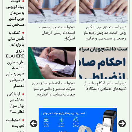
قیمت
بلیط اتوبوس
به مرزهای
غربی کشور
مشخص شد
واست تحقق عینی الگوی
درخواست تبدیل وضعیت
کمک به
ی اقتصاد مقاومتی زمینه‌ساز
استخدام رسمی فرزندان
ت و امنیت ملی و ضامن
ایثارگران
تأمین مالی
‌آوری سرزمینی
یا واردات
داروی
ELAHERE
برای بیماران
مقاوم به
شیمی‌درمانی
در سرطان
واست لغو احکام صادره از
درخواست اختصاص جایزه برای
تخمدان
ته‌های انضباطی دانشگاه‌ها
شرکت مستمر و دائمی در نماز
آیا با کپی
جماعات مساجد و امامزاده
مدارک می
توان سوار
قطار شد؟
درخواست
لغو بسته