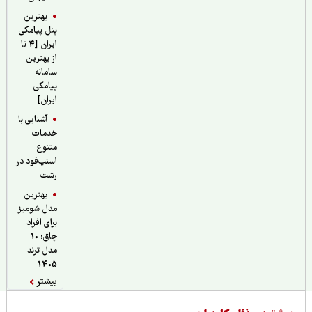
بهترین
پنل پیامکی
ایران [4 تا
از بهترین
سامانه
پیامکی
ایران]
آشنایی با
خدمات
متنوع
اسنپ‌فود در
رشت
بهترین
مدل شومیز
برای افراد
چاق؛ 10
مدل ترند
1405
بیشتر