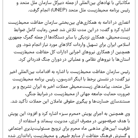
اتباتی با نهادهای بین‌المللی از جمله دبیرکل سازمان ملل متحد و
یس برنامه محیط‌زیست ملل متحد (UNEP) انجام گرفت.
نصاری در ادامه به همکاری‌های بین‌بخشی سازمان حفاظت محیط‌زیست
شاره کرد و گفت: در این مدت تلاش شد ضمن رعایت کامل ضوابط
یست‌محیطی، همکاری نزدیکی با سایر دستگاه‌ها از جمله گمرک جمهوری
لامی ایران برای تسهیل واردات کالاهای مورد نیاز انجام شود. وی
مچنین از همکاری نیروهای اجرایی ادارات کل حفاظت محیط‌زیست
تان‌ها با نیروهای نظامی و عملیاتی در دوران جنگ قدردانی کرد.
ئیس سازمان حفاظت محیط‌زیست با اشاره به اقدامات بین‌المللی اخیر
یز گفت: در نشستی برخط با اینگر اندرسون، رئیس برنامه محیط‌زیست
لل متحد، پیامدهای زیست‌محیطی حملات اخیر به ایران تشریح و بر
رورت حمایت جامعه جهانی از محیط‌زیست در شرایط جنگی،
ستندسازی خسارت‌ها و پیگیری حقوقی عاملان این حملات تأکید شد.
ی همچنین به اجرای پویش «محرم سبز» اشاره کرد و افزود: این پویش
ا هدف صرفه‌جویی در مصرف انرژی، مدیریت پسماند و استفاده از
رفیت آیین‌های مذهبی ماه محرم برای ترویج مسئولیت‌پذیری اجتماعی
 گسترش فرهنگ حفاظت از منابع طبیعی و محیط‌زیست راه‌اندازی شده