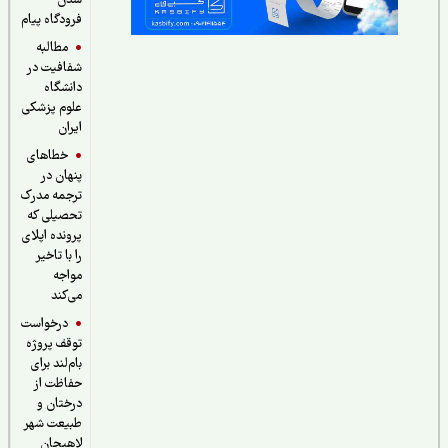
شدن
فرودگاه پیام
مطالبه
شفافیت در
دانشگاه
علوم پزشکی
ایران
خطاهای
پنهان در
ترجمه مدرک
تحصیلی که
پرونده اپلای
را با تاخیر
مواجه
می‌کند
درخواست
توقف پروژه
بام‌لند برای
حفاظت از
درختان و
طبیعت شهر
لاهیجان