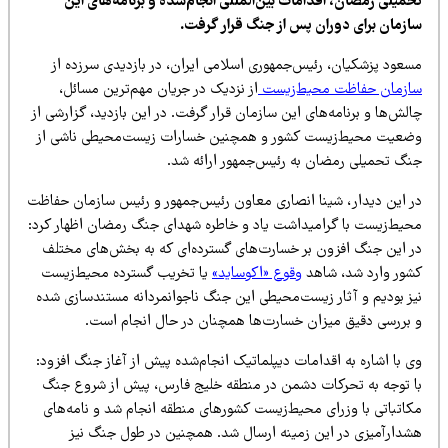
حمیلی رمضان، اقدامات بین‌المللی انجام‌شده و برنامه‌های این
ازمان برای دوران پس از جنگ قرار گرفت.
سعود پزشکیان، رئیس‌جمهوری اسلامی ایران، در بازدیدی سرزده از
ازمان حفاظت محیط‌زیست
از نزدیک در جریان مهم‌ترین مسائل،
لش‌ها و برنامه‌های این سازمان قرار گرفت. در این بازدید، گزارشی از
ضعیت محیط‌زیست کشور و همچنین خسارات زیست‌محیطی ناشی از
نگ تحمیلی رمضان به رئیس‌جمهور ارائه شد.
ر این دیدار، شینا انصاری معاون رئیس‌جمهور و رئیس سازمان حفاظت
حیط‌زیست با گرامیداشت یاد و خاطره شهدای جنگ رمضان اظهار کرد:
ر این جنگ افزون بر خسارت‌های گسترده‌ای که به بخش‌های مختلف
شور وارد شد، شاهد
وقوع «اکوساید»
یا تخریب گسترده محیط‌زیست
یز بودیم و آثار زیست‌محیطی این جنگ ناجوانمردانه مستندسازی شده
 بررسی دقیق میزان خسارت‌ها همچنان در حال انجام است.
 با اشاره به اقدامات دیپلماتیک انجام‌شده پیش از آغاز جنگ افزود:
ا توجه به تحرکات دشمن در منطقه خلیج فارس، پیش از شروع جنگ
کاتباتی با وزرای محیط‌زیست کشورهای منطقه انجام شد و نامه‌های
شدارآمیزی در این زمینه ارسال شد. همچنین در طول جنگ نیز