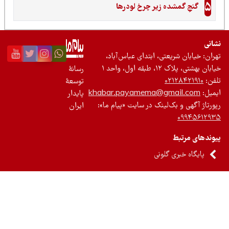
5
گنجِ گمشده زیر چرخ لودرها
نی
ان: خیابان شریعتی، ابتدای عباس‌آباد،
 بهشتی، پلاک ۱۲، طبقه اول، واحد ۱
رسانۀ
ن:
۰۲۱۲۸۴۲۱۹۱۰
توسعۀ
یل:
khabar.payamema@gmail.com
پایدار
رتاژ آگهی و بک‌لینک در سایت «پیام ما»:
ایران
۰۹۹۴۵۶۱۲
ندهای مرتبط
پایگاه خبری گلونی