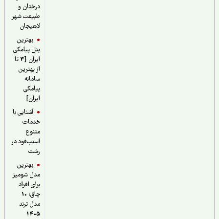
درختان و
طبیعت شهر
لاهیجان
بهترین
پنل پیامکی
ایران [4 تا
از بهترین
سامانه
پیامکی
ایران]
آشنایی با
خدمات
متنوع
اسنپ‌فود در
رشت
بهترین
مدل شومیز
برای افراد
چاق؛ 10
مدل ترند
1405