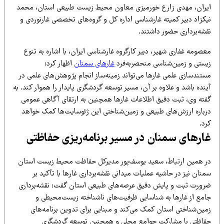
یران، مهدی زارع خورمیزی معاون محیط زیست طبیعی استان، محمد
یکزاد دبیر کمیته غارشناسی اداره کل و گروه‌های تخصصی غارنوردی و
قشه‌برداری حضور داشتند.
صومه غفاری شهیر، دبیر کارگروه غارشناسی ایران، با اشاره به تنوع
یستی و زمین‌شناسی منحصربه‌فرد
غارهای سمنان
اظهار کرد:
ستندسازی علمی غارها می‌تواند زمینه‌ساز انجام پژوهش‌های علمی در
نده باشد و علاوه بر آن، مسیر توسعه گردشگری پایدار را هموار کند. به
فته وی، ثبت دقیق اطلاعات غارها همچنین به ارتقای آگاهی عمومی
رباره ارزش‌های طبیعی و زمین‌شناختی این ژئوسایت‌ها کمک خواهد
د.
ارهای سمنان در مسیر برنامه‌ریزی حفاظتی
ر همین ارتباط، سعید یوسف‌پور مدیرکل حفاظت محیط زیست استان
نان نیز در حاشیه عملیات میدانی نقشه‌برداری غارها با تأکید بر
رورت ثبت و پایش دقیق عرصه‌های طبیعی استان گفت: نقشه‌برداری
امع از غارها به شناسایی ظرفیت‌های ناشناخته زیست‌محیطی و
مین‌شناختی استان کمک می‌کند و مبنایی برای تدوین برنامه‌های
فاظتی با مشارکت جوامع محلی و همچنین توسعه گردشگری