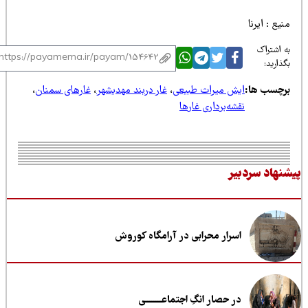
یع : ایرنا
 اشتراک
ذارید:
رچسب ها:
ایش میراث طبیعی
،
غار دربند مهدیشهر
،
غارهای سمنان
،
نقشه‌برداری غارها
نهاد سردبیر
اسرار محرابی در آرامگاه کوروش
در حصار انگِ اجتماعــــــــی