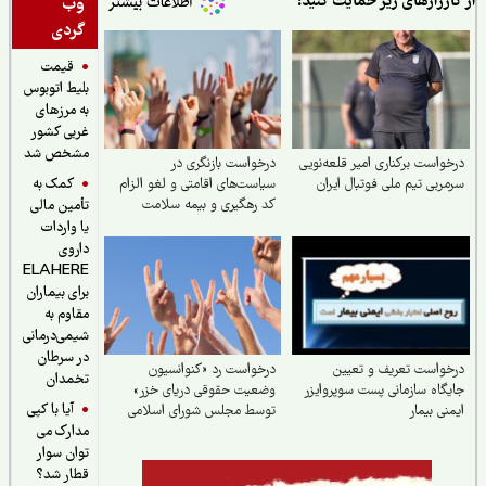
ارزارهای زیر حمایت کنید:
وب
گردی
قیمت
بلیط اتوبوس
به مرزهای
غربی کشور
مشخص شد
واست برکناری امیر قلعه‌نویی
درخواست بازنگری در
کمک به
ربی تیم ملی فوتبال ایران
سیاست‌های اقامتی و لغو الزام
کد رهگیری و بیمه سلامت
تأمین مالی
مهاجرین خارجی مقیم ایران
یا واردات
داروی
ELAHERE
برای بیماران
مقاوم به
شیمی‌درمانی
در سرطان
واست تعریف و تعیین
درخواست رد «کنوانسیون
تخمدان
گاه سازمانی پست سوپروایزر
وضعیت حقوقی دریای خزر»
آیا با کپی
نی بیمار
توسط مجلس شورای اسلامی
مدارک می
توان سوار
قطار شد؟