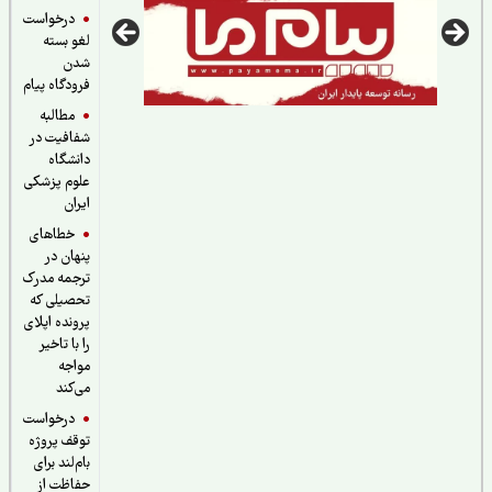
درخواست
لغو بسته
شدن
فرودگاه پیام
مطالبه
شفافیت در
دانشگاه
علوم پزشکی
ایران
خطاهای
پنهان در
ترجمه مدرک
تحصیلی که
پرونده اپلای
را با تاخیر
مواجه
می‌کند
درخواست
توقف پروژه
بام‌لند برای
حفاظت از