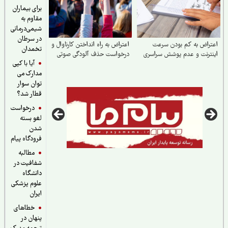
برای بیماران
مقاوم به
شیمی‌درمانی
در سرطان
راض به کم بودن سرعت
اعتراض به راه انداختن کارناوال و
تخمدان
ترنت و عدم پوشش سراسری
درخواست حذف آلودگی صوتی
آیا با کپی
مدارک می
توان سوار
قطار شد؟
درخواست
لغو بسته
شدن
فرودگاه پیام
مطالبه
شفافیت در
دانشگاه
علوم پزشکی
ایران
خطاهای
پنهان در