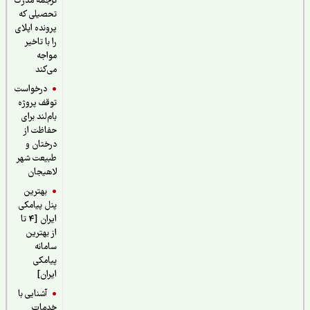
ترجمه مدرک
تحصیلی که
پرونده اپلای
را با تاخیر
مواجه
می‌کند
درخواست
توقف پروژه
بام‌لند برای
حفاظت از
درختان و
طبیعت شهر
لاهیجان
بهترین
پنل پیامکی
ایران [4 تا
از بهترین
سامانه
پیامکی
ایران]
آشنایی با
خدمات