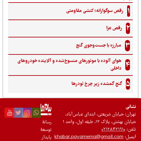
1
رقص سوگوارانه؛ کنشی مقاومتی
2
رقص عزا
3
مبارزه با جست‌وجوی گنج‌
هوای آلوده با موتورهای منسوخ‌شده و آلاینده خودروهای
4
داخلی
5
گنجِ گمشده زیر چرخ لودرها
نی
ان: خیابان شریعتی، ابتدای عباس‌آباد،
 بهشتی، پلاک ۱۲، طبقه اول، واحد ۱
رسانۀ
ن:
۰۲۱۲۸۴۲۱۹۱۰
توسعۀ
یل:
khabar.payamema@gmail.com
پایدار