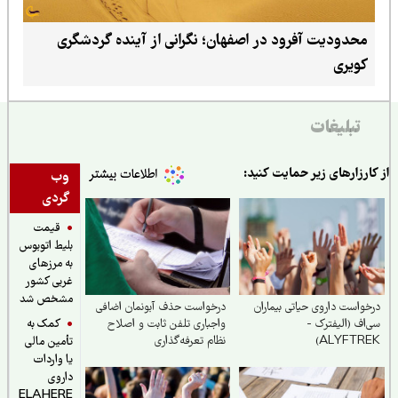
محدودیت آفرود در اصفهان؛ نگرانی از آینده گردشگری
کویری
تبلیغات
ارزارهای زیر حمایت کنید:
وب
گردی
قیمت
بلیط اتوبوس
به مرزهای
غربی کشور
مشخص شد
واست داروی حیاتی بیماران
درخواست حذف آبونمان اضافی
کمک به
اف (الیفترک -
واجباری تلفن ثابت و اصلاح
ALYFTRE
نظام تعرفه‌گذاری
تأمین مالی
یا واردات
داروی
ELAHERE