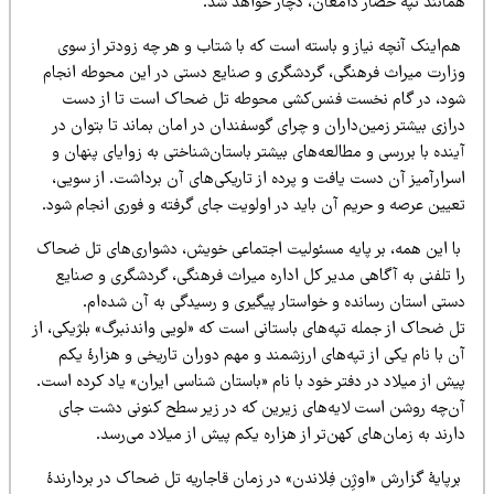
مانند تپه حصار دامغان، دچار خواهد شد.
م‌اینک آنچه نیاز و باسته است که با شتاب و هر چه زودتر از سوی
زارت میراث فرهنگی، گردشگری و صنایع دستی در این محوطه انجام
ود، در گام نخست فنس‌کشی محوطه تل ضحاک است تا از دست
ازی بیشتر زمین‌داران و چرای گوسفندان در امان بماند تا بتوان در
نده با بررسی و مطالعه‌های بیشتر باستان‌شناختی به زوایای پنهان و
سرارآمیز آن دست یافت و پرده از تاریکی‌های آن برداشت. از سویی،
عیین عرصه و حریم آن باید در اولویت جای گرفته و فوری انجام شود.
ا این همه، بر پایه مسئولیت اجتماعی خویش، دشواری‌های تل ضحاک
ا تلفنی به آگاهی مدیر کل اداره میراث فرهنگی، گردشگری و صنایع
ستی استان رسانده و خواستار پیگیری و رسیدگی به آن شده‌ام.
ل ضحاک از جمله تپه‌های باستانی است که «لویی واندنبرگ» بلژیکی، از
 با نام یکی از تپه‌های ارزشمند و مهم دوران تاریخی و هزارۀ یکم
ش از میلاد در دفتر خود با نام «باستان شناسی ایران» یاد کرده است.
ن‌چه روشن است لایه‌های زیرین که در زیر سطح کنونی دشت جای
رند به زمان‌های کهن‌تر از هزاره یکم پیش از میلاد می‌رسد.
پایۀ گزارش «اوژِن فِلاندن» در زمان قاجاریه تل ضحاک در بردارندۀ