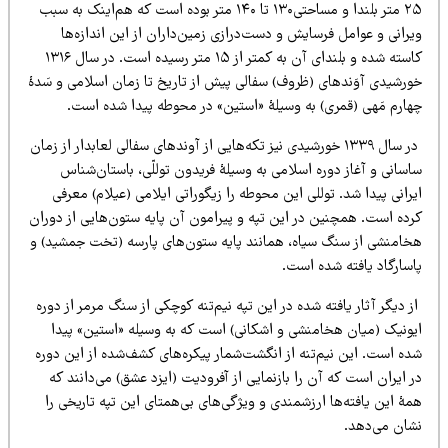
۲۵ متر بلندا و مساحتی۱۳۰ تا ۱۴۰ متر بوده است که هم‌اینک به سبب
رانی و عوامل فرسایش و دست‌درازی زمین‌داران از این اندازه‌ها
کاسته شده و بلندای آن به کمتر از ۱۵ متر رسیده است. در سال ۱۳۱۶
ورشیدی آوَندهای (ظروف) سفالی پیش از تاریخ تا زمان اسلامی و سَدۀ
هارم مَهی (قمری) به وسیلۀ «استین» در محوطه پیدا شده است.
در سال ۱۳۳۹ خورشیدی نیز تکه‌هایی از آوندهای سفالی لعابدار از زمان
سانی و آغاز دوره اسلامی به وسیلۀ فریدون توللّی، باستان‌شناس
رانی پیدا شد. توللی این محوطه را زیگوراتی ایلامی (عیلام) معرفی
رده است. همچنین در این تپه و پیرامون آن پایه ستون‌هایی از دوران
خامنشی از سنگ سیاه، همانند پایه ستون‌های پارسه (تخت جمشید) و
اسارگاد یافته شده است.
 دیگر آثار یافته شده در این تپه نیم‌تنه کوچکی از سنگ مرمر از دوره
یونیک (میان هخامنشی و اشکانی) است که به وسیله «استین» پیدا
ده است. این نیم‌تنه از انگشت‌شمار پیکره‌های کشف‌شده از این دوره
 ایران است که آن را بازنمایی از آفرودیت (ایزد عشق) می‌دانند که
ۀ این یافته‌ها ارزشمندی و ویژگی‌های بی‌همتای این تپه تاریخی را
شان می‌دهد.