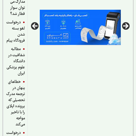
مدارک می
د و دکتری دانشگاه آزاد
هورمون‌مثبت در ایران
توان سوار
قطار شد؟
درخواست
لغو بسته
شدن
فرودگاه پیام
مطالبه
شفافیت در
دانشگاه
علوم پزشکی
ایران
خطاهای
پنهان در
ترجمه مدرک
تحصیلی که
پرونده اپلای
را با تاخیر
مواجه
می‌کند
درخواست