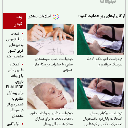
تبلیغات
ارزارهای زیر حمایت کنید:
وب
گردی
قیمت
بلیط اتوبوس
به مرزهای
غربی کشور
مشخص شد
واست لغو حکم اعدام
درخواست نصب سیستم‌های
کمک به
هنگ جوانمردی
مبارزه با حشرات در مکان‌های
عمومی
تأمین مالی
یا واردات
داروی
ELAHERE
برای بیماران
مقاوم به
شیمی‌درمانی
در سرطان
واست برگزاری مجازی
درخواست تأمین و واردات داروی
تخمدان
حانات پایان‌ترم دانشجویان
Elacestrant برای بیماران
آیا با کپی
یلات تکمیلی کارشناسی
مبتلا به سرطان پستان