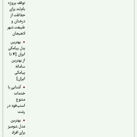
توقف پروژه
بام‌لند برای
حفاظت از
درختان و
طبیعت شهر
لاهیجان
بهترین
پنل پیامکی
ایران [4 تا
از بهترین
سامانه
پیامکی
ایران]
آشنایی با
خدمات
متنوع
اسنپ‌فود در
رشت
بهترین
مدل شومیز
برای افراد