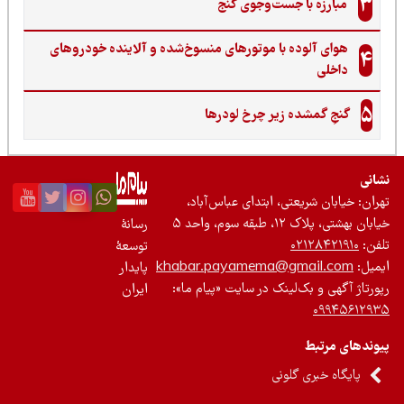
3
مبارزه با جست‌وجوی گنج‌
هوای آلوده با موتورهای منسوخ‌شده و آلاینده خودروهای
4
داخلی
5
گنجِ گمشده زیر چرخ لودرها
نی
ان: خیابان شریعتی، ابتدای عباس‌آباد،
 بهشتی، پلاک ۱۲، طبقه سوم، واحد ۵
رسانۀ
ن:
۰۲۱۲۸۴۲۱۹۱۰
توسعۀ
یل:
khabar.payamema@gmail.com
پایدار
رتاژ آگهی و بک‌لینک در سایت «پیام ما»:
ایران
۰۹۹۴۵۶۱۲
ندهای مرتبط
پایگاه خبری گلونی