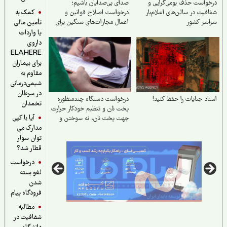
واست حذف بومی‌گرایی و
صدای بی‌صدایان باشیم؛
کمک به
فیت در سالن‌های اعلام‌بار
درخواست اصلاح قوانین و
اسر کشور
اعمال مجازات‌های سنگین برای
تأمین مالی
حیوان‌آزاری
یا واردات
داروی
ELAHERE
برای بیماران
مقاوم به
شیمی‌درمانی
در سرطان
اد جنایات را حفظ کنید!
درخواست دستگاه چندمنظوره
تخمدان
پخت نان و تنظیم خودکار حرارت
آیا با کپی
جهت پخت نان، نه سوختن و
مدارک می
اسراف نان
توان سوار
قطار شد؟
درخواست
لغو بسته
شدن
فرودگاه پیام
مطالبه
شفافیت در