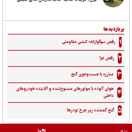
ربازدیدها
1
رقص سوگوارانه؛ کنشی مقاومتی
2
رقص عزا
3
مبارزه با جست‌وجوی گنج‌
هوای آلوده با موتورهای منسوخ‌شده و آلاینده خودروهای
4
داخلی
5
گنجِ گمشده زیر چرخ لودرها
نی