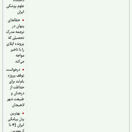
دانشگاه
علوم پزشکی
ایران
خطاهای
پنهان در
ترجمه مدرک
تحصیلی که
پرونده اپلای
را با تاخیر
مواجه
می‌کند
درخواست
توقف پروژه
بام‌لند برای
حفاظت از
درختان و
طبیعت شهر
لاهیجان
بهترین
پنل پیامکی
ایران [4 تا
از بهترین