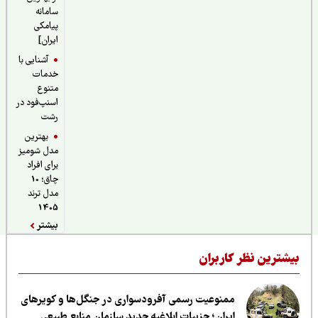
سامانه
پیامکی
ایران]
آشنایی با
خدمات
متنوع
اسنپ‌فود در
رشت
بهترین
مدل شومیز
برای افراد
چاق؛ 10
مدل ترند
1405
بیشتر
یشترین نظر کاربران
ممنوعیت رسمی آفرودسواری در جنگل‌ها و کویرهای
ایران؛ جزییات ابلاغیه جدید سازمان منابع طبیعی