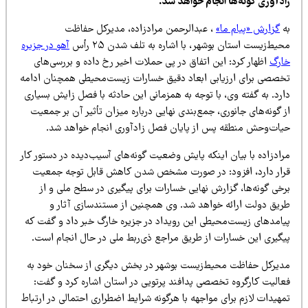
ادآوری گونه‌ها انجام خواهد شد.
ه
گزارش «پیام ما»
، عبدالرحمن مرادزاده، مدیرکل حفاظت
یط‌زیست استان بوشهر، با اشاره به تلف شدن ۲۵ رأس
آهو در جزیره
ارگ
اظهار کرد: این اتفاق در پی حملات اخیر رخ داده و بررسی‌های
خصصی برای ارزیابی ابعاد دقیق خسارات زیست‌محیطی همچنان ادامه
رد. به گفته وی، با توجه به همزمانی این حادثه با فصل زایش بسیاری
 گونه‌های جانوری، جمع‌بندی نهایی درباره میزان تأثیر آن بر جمعیت
یات‌وحش منطقه پس از پایان فصل زادآوری انجام خواهد شد.
رادزاده با بیان اینکه پایش وضعیت گونه‌های آسیب‌دیده در دستور کار
رار دارد، افزود: در صورت مشخص شدن کاهش قابل توجه جمعیت
رخی گونه‌ها، گزارش نهایی خسارات برای پیگیری در سطح ملی و از
ریق دولت ارائه خواهد شد. وی همچنین از مستندسازی آثار و
یامدهای زیست‌محیطی این رویداد در جزیره خارگ خبر داد و گفت که
یگیری این خسارات از طریق مراجع ذی‌ربط ملی در حال انجام است.
دیرکل حفاظت محیط‌زیست بوشهر در بخش دیگری از سخنان خود به
عالیت کارگروه تخصصی پدافند پرتویی در استان اشاره کرد و گفت:
هیدات لازم برای مواجهه با هرگونه شرایط اضطراری احتمالی در ارتباط