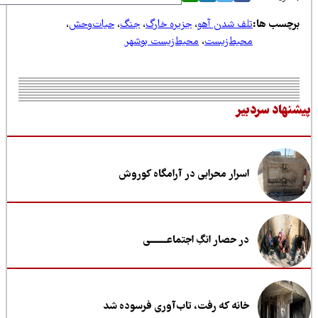
رچسب ها:
تلف شدن آهو
،
جزیره خارگ
،
جنگ
،
حیات‌وحش
،
محیط‌زیست
،
محیط‌زیست بوشهر
نهاد سردبیر
اسرار محرابی در آرامگاه کوروش
در حصار انگِ اجتماعــــــــی
خانه که رفت، تاب‌آوری فرسوده شد