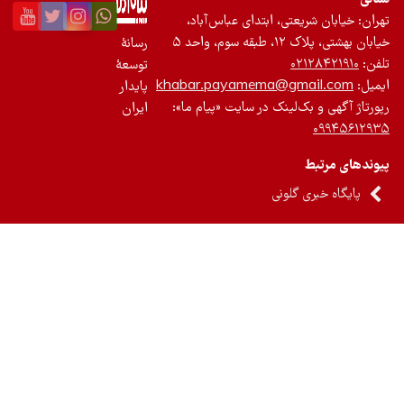
ان: خیابان شریعتی، ابتدای عباس‌آباد،
 بهشتی، پلاک ۱۲، طبقه سوم، واحد ۵
رسانۀ
ن:
۰۲۱۲۸۴۲۱۹۱۰
توسعۀ
یل:
khabar.payamema@gmail.com
پایدار
رتاژ آگهی و بک‌لینک در سایت «پیام ما»:
ایران
۰۹۹۴۵۶۱۲
ندهای مرتبط
پایگاه خبری گلونی