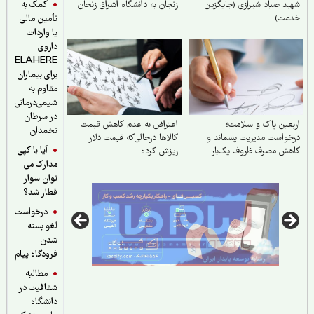
کمک به
د صیاد شیرازی (جایگزین
زنجان به دانشگاه اشراق زنجان
مت)
تأمین مالی
یا واردات
داروی
ELAHERE
برای بیماران
مقاوم به
شیمی‌درمانی
در سرطان
عین پاک و سلامت؛
اعتراض به عدم کاهش‌ قیمت
تخمدان
واست مدیریت پسماند و
کالاها درحالی‌که قیمت دلار
آیا با کپی
هش مصرف ظروف یک‌بار
ریزش کرده
مدارک می
رف
توان سوار
قطار شد؟
درخواست
لغو بسته
شدن
فرودگاه پیام
مطالبه
شفافیت در
دانشگاه