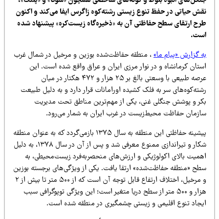
نگل‌های انبوه بلوط و گونه‌های شاخصی همچون «شوکا» و «پلنگ»،
قش حیاتی در حفظ تنوع زیستی رشته‌کوه زاگرس ایفا می‌کند و اکنون
رح ارتقای سطح حفاظتی آن به «ذخیره‌گاه زیست‌کره» پیشنهاد شده
ست.
ه گزارش «پیام ما»
، منطقه حفاظت‌شده بوزین و مرخیل در شمال غرب
ستان کرمانشاه و در نوار مرزی ایران و عراق واقع شده است. این
عرصه طبیعی با وسعتی بالغ بر ۲۵ هزار و ۴۷۲ هکتار در میان
ته‌کوه‌های سر به فلک کشیده اورامانات قرار دارد و به دلیل طبیعت
کر و پوشش جنگلی غنی، یکی از مهم‌ترین مناطق تحت مدیریت
ازمان حفاظت محیط‌زیست در غرب ایران به شمار می‌رود.
پیشینه حفاظتی این منطقه به سال ۱۳۷۵ بازمی‌گردد که به عنوان منطقه
شکار و تیراندازی ممنوع معرفی شد و پس از آن در سال ۱۳۷۸، به دلیل
همیت بالای اکولوژیکی و ارزش‌های منحصربه‌فرد زیست‌محیطی، به
طح «منطقه حفاظت‌شده» ارتقا یافت. یکی از ویژگی‌های برجسته بوزین
و مرخیل، اختلاف ارتفاع قابل توجه آن است که از ۵۰۰ متر تا بیش از ۲
هزار و ۵۰۰ متر از سطح دریا متغیر است؛ این ویژگی توپوگرافی سبب
یجاد تنوع اقلیمی و زیستی چشمگیری در منطقه شده است.