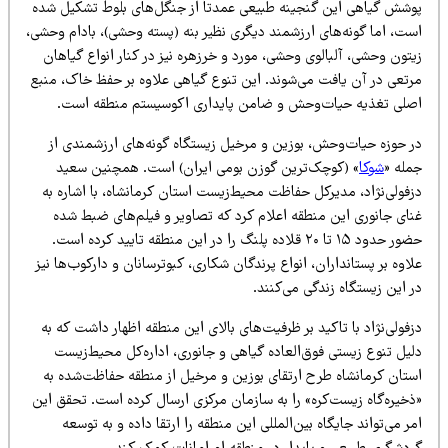
وشش گیاهی این گنجینه طبیعی عمدتاً از جنگل‌های بلوط تشکیل شده
ست، اما گونه‌های ارزشمند دیگری نظیر بنه (پسته وحشی)، بادام وحشی،
تون وحشی، آلبالوی وحشی، مورد و خرزهره نیز در کنار انواع گیاهان
رتعی در آن یافت می‌شوند. این تنوع گیاهی علاوه بر حفظ خاک، منبع
صلی تغذیه حیات‌وحش و ضامن پایداری اکوسیستم منطقه است.
ر حوزه حیات‌وحش، بوزین و مرخیل زیستگاه گونه‌های ارزشمندی از
مله «
شوکا
» (کوچک‌ترین گوزن بومی ایران) است. همچنین سعید
زفولی‌نژاد، مدیرکل حفاظت محیط‌زیست استان کرمانشاه، با اشاره به
نای جانوری این منطقه اعلام کرد که تصاویر و فیلم‌های ضبط شده
حضور حدود ۱۵ تا ۲۰ قلاده پلنگ را در این منطقه تایید کرده است.
اوه بر پستانداران، انواع پرندگان شکاری، کبوترسانان و دارکوب‌ها نیز
 این زیستگاه زندگی می‌کنند.
فولی‌نژاد با تاکید بر ظرفیت‌های بالای این منطقه اظهار داشت که به
لیل تنوع زیستی فوق‌العاده گیاهی و جانوری، اداره‌کل محیط‌زیست
ستان کرمانشاه طرح ارتقای بوزین و مرخیل از منطقه حفاظت‌شده به
ذخیره‌گاه زیست‌کره» را به سازمان مرکزی ارسال کرده است. تحقق این
ر می‌تواند جایگاه بین‌المللی این منطقه را ارتقا داده و به توسعه