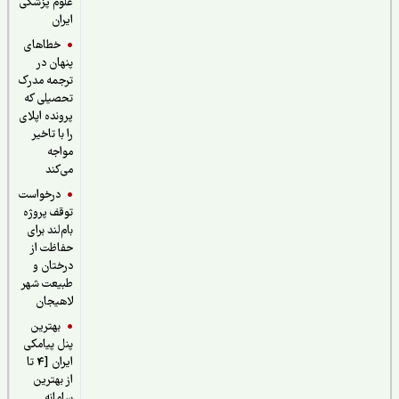
علوم پزشکی
ایران
خطاهای
پنهان در
ترجمه مدرک
تحصیلی که
پرونده اپلای
را با تاخیر
مواجه
می‌کند
درخواست
توقف پروژه
بام‌لند برای
حفاظت از
درختان و
طبیعت شهر
لاهیجان
بهترین
پنل پیامکی
ایران [4 تا
از بهترین
سامانه