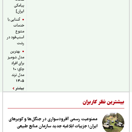
پیامکی
ایران]
آشنایی با
خدمات
متنوع
اسنپ‌فود در
رشت
بهترین
مدل شومیز
برای افراد
چاق؛ 10
مدل ترند
1405
بیشتر
یشترین نظر کاربران
ممنوعیت رسمی آفرودسواری در جنگل‌ها و کویرهای
ایران؛ جزییات ابلاغیه جدید سازمان منابع طبیعی