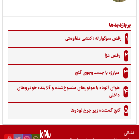
ربازدیدها
1
رقص سوگوارانه؛ کنشی مقاومتی
2
رقص عزا
3
مبارزه با جست‌وجوی گنج‌
هوای آلوده با موتورهای منسوخ‌شده و آلاینده خودروهای
4
داخلی
5
گنجِ گمشده زیر چرخ لودرها
نی