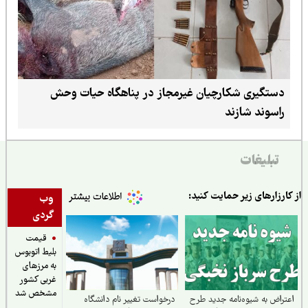
دستگیری شکارچیان غیرمجاز در پناهگاه حیات وحش
راسوند شازند
تبلیغات
ارزارهای زیر حمایت کنید:
وب
گردی
قیمت
بلیط اتوبوس
به مرزهای
غربی کشور
مشخص شد
راض به شیوه‌نامه جدید طرح
درخواست تغییر نام دانشگاه