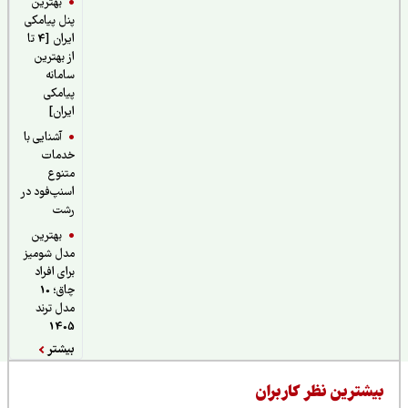
بهترین
پنل پیامکی
ایران [4 تا
از بهترین
سامانه
پیامکی
ایران]
آشنایی با
خدمات
متنوع
اسنپ‌فود در
رشت
بهترین
مدل شومیز
برای افراد
چاق؛ 10
مدل ترند
1405
بیشتر
یشترین نظر کاربران