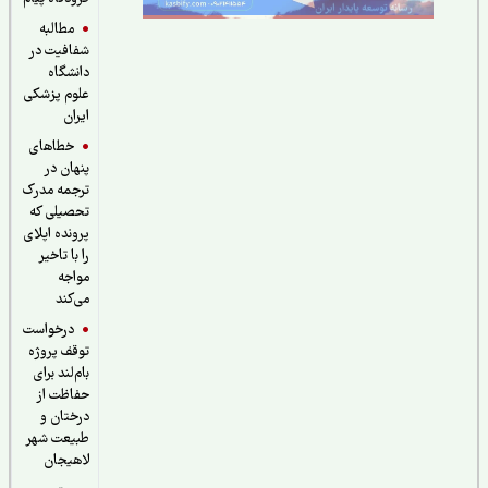
مطالبه
شفافیت در
دانشگاه
علوم پزشکی
ایران
خطاهای
پنهان در
ترجمه مدرک
تحصیلی که
پرونده اپلای
را با تاخیر
مواجه
می‌کند
درخواست
توقف پروژه
بام‌لند برای
حفاظت از
درختان و
طبیعت شهر
لاهیجان