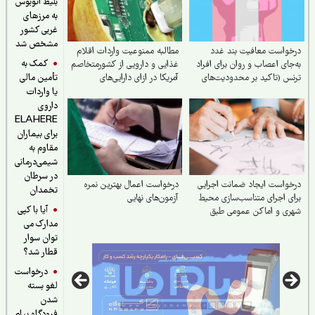
بلیط اتوبوس
به مرزهای
غربی کشور
مشخص شد
واست معافیت بند غدد
مطالبه ممنوعیت واردات اقلام
کمک به
جای اعصاب و روان برای افراد
غذایی و دارویی از کشورمتخاصم
س (تاکید بر محدودیت‌های
آمریکا در ازای دارایی‌های
تأمین مالی
لی)
آزادشده
یا واردات
داروی
ELAHERE
برای بیماران
مقاوم به
شیمی‌درمانی
در سرطان
واست ایجاد ضمانت اجرایی
درخواست اعمال بهترین نمره
تخمدان
ی اجرای متناسب‌سازی محیط
آزمون‌های نهایی
آیا با کپی
ی و اماکن عمومی طبق
مدارک می
ون حمایت از حقوق افراد
ای معلولیت
توان سوار
قطار شد؟
درخواست
لغو بسته
شدن
فرودگاه پیام