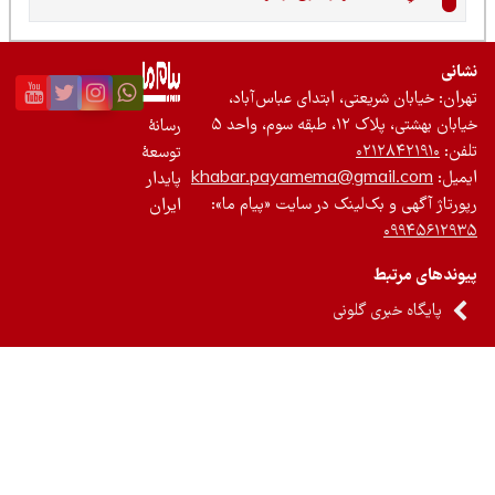
نی
ان: خیابان شریعتی، ابتدای عباس‌آباد،
 بهشتی، پلاک ۱۲، طبقه سوم، واحد ۵
رسانۀ
ن:
۰۲۱۲۸۴۲۱۹۱۰
توسعۀ
یل:
khabar.payamema@gmail.com
پایدار
رتاژ آگهی و بک‌لینک در سایت «پیام ما»:
ایران
۰۹۹۴۵۶۱۲
ندهای مرتبط
پایگاه خبری گلونی