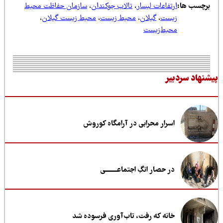
رچسب ها:
ارتفاعات لیسار
،
تالاب جوکندان
،
سازمان حفاظت محیط
زیست
،
گیلان
،
محیط زیست
،
محیط زیست گیلان
،
محیط‌زیست
نهاد سردبیر
اسرار محرابی در آرامگاه کوروش
در حصار انگِ اجتماعــــــــی
خانه که رفت، تاب‌آوری فرسوده شد