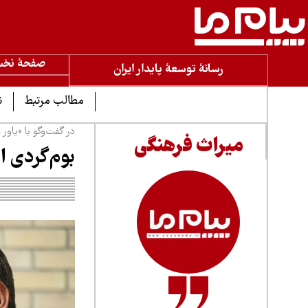
صفحۀ نخ
رسانۀ توسعۀ پایدار ایران
مطالب مرتبط
ن
در گفت‌وگو با «یاور
میراث فرهنگی
بوم‌گردی ا