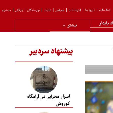
شناسنامه
دربارهٔ ما
ارتباط با ما
همراهی
نظرات
نویسندگان
بایگانی
جستجو
د پایدار
بیشتر
پیشنهاد سردبیر
اسرار محرابی در آرامگاه
کوروش