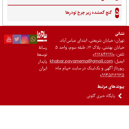
5
گنجِ گمشده زیر چرخ لودرها
نی
ان: خیابان شریعتی، ابتدای عباس‌آباد،
 بهشتی، پلاک ۱۲، طبقه سوم، واحد ۵
رسانۀ
ن:
۰۲۱۲۸۴۲۱۹۱۰
توسعۀ
یل:
khabar.payamema@gmail.com
پایدار
رتاژ آگهی و بک‌لینک در سایت «پیام ما»:
ایران
۰۹۹۴۵۶۱۲
ندهای مرتبط
پایگاه خبری گلونی