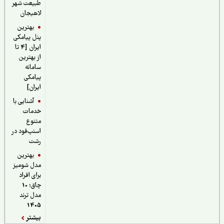
طبیعت شهر
لاهیجان
بهترین
پنل پیامکی
ایران [4 تا
از بهترین
سامانه
پیامکی
ایران]
آشنایی با
خدمات
متنوع
اسنپ‌فود در
رشت
بهترین
مدل شومیز
برای افراد
چاق؛ 10
مدل ترند
1405
بیشتر