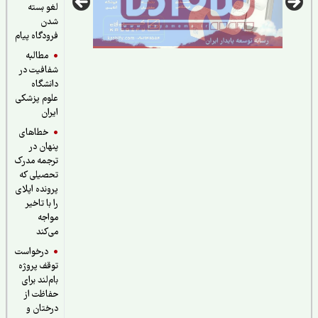
لغو بسته
شدن
فرودگاه پیام
مطالبه
شفافیت در
دانشگاه
علوم پزشکی
ایران
خطاهای
پنهان در
ترجمه مدرک
تحصیلی که
پرونده اپلای
را با تاخیر
مواجه
می‌کند
درخواست
توقف پروژه
بام‌لند برای
حفاظت از
درختان و