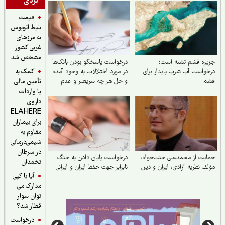
گردی
قیمت
بلیط اتوبوس
به مرزهای
غربی کشور
مشخص شد
ره قشم تشنه است؛
درخواست پاسخگو بودن بانک‌ها
کمک به
واست آب شرب پایدار برای
در مورد اختلالات به وجود آمده
م
و حل هر چه سریعتر و عدم
تأمین مالی
تکرار آن
یا واردات
داروی
ELAHERE
برای بیماران
مقاوم به
شیمی‌درمانی
در سرطان
یت از محمدعلی جنت‌خواه،
درخواست پایان دادن به جنگ
تخمدان
ف نظریه آزادی، ایران و دین
نابرابر جهت حفظ ایران و ایرانی
آیا با کپی
مدارک می
توان سوار
قطار شد؟
درخواست