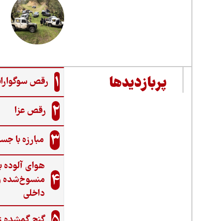
1
پربازدیدها
رقص سوگواران
2
رقص عزا
3
مبارزه با جس
هوای آلوده ب
4
منسوخ‌شده و
داخلی
5
گنجِ گمشده ز