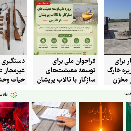
ر برای
فراخوان ملی برای
دستگیری 
ره خارگ
توسعه معیشت‌های
غیرمجاز در
از مخزن
سازگار با تالاب پریشان
حیات وحش
در استان فارس
شازند
نید: