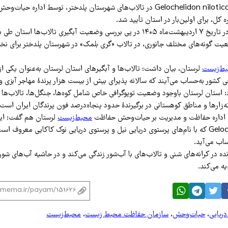
کاکایی با نام علمی Gelochelidon nilotica در تالاب‌های شهرستان پلدختر، توسط اداره 
کل، برای اولین‌بار در استان تأیید شد.
وی افزود: این‌گونه در تاریخ ۷ اردیبهشت‌ماه ۱۴۰۵ در پی بررسی وضعیت آبگیری تالاب‌ها
 گونه‌های مختلف جانوری، در تالاب «گری بلمک» در شهرستان پلدختر برای نخس
ط‌زیست
لرستان، بیان داشت: تالاب‌ها و آبگیرهای استان لرستان به‌عنوان یکی ا
کشور به‌حساب می‌آیند که سالانه پذیرای بیش از بیست هزار پرندهٔ مهاجر آبزی و
د: استان لرستان باوجود وضعیت توپوگرافی خاص شامل کوه‌ها، جنگل‌ها، تالاب‌ها و
ه‌زارها و مناطق کوهستانی در برگیرندهٔ حدود پنجاه‌درصد فون پرندگان ایران است.
اداره حفاظت و مدیریت بر حیات‌وحش حفاظت
محیط‌زیست
لرستان هم گفت: این 
Gelochelidon nilotica که با نام‌های پرستوی دریایی نیل و پرستوی دریایی نوک کاکایی معروف
اب می‌آید.
نده در کرانه‌های شنی و تالاب‌های با آب‌شور زندگی می‌کند و در حاشیه آب‌های شور 
ه می‌کند.
ریایی
،
حیات‌وحش
،
سازمان حفاظت محیط زیست
،
محیط‌زیست