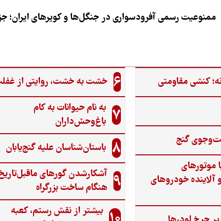
ممنوعیت رسمی آفرودسواری در جنگل‌ها و کویرهای ایران؛ جزی
6
ه؛ کنشی مقاومتی
خشت به خشت، روایتی از غفل
به نام حیوانات به کام
7
باغ‌وحش‌داران
ت‌وجوی گنج‌
8
باستان‌شناسان علیه گنج‌یابان
ا موتورهای
آشکارشدن گورهای ماقبل‌تاریخ
9
 آلاینده خودروهای
هنگام ساخت بزرگراه
بیشتر از نقش رستم، کعبه
10
یر چرخ لودرها