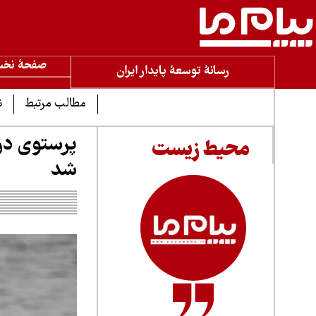
صفحۀ نخ
رسانۀ توسعۀ پایدار ایران
مطالب مرتبط
ن
پرستوی دری
محیط زیست
شد