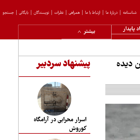
شناسنامه
دربارهٔ ما
ارتباط با ما
همراهی
نظرات
نویسندگان
بایگانی
جستجو
د پایدار
بیشتر
ن دیده
پیشنهاد سردبیر
اسرار محرابی در آرامگاه
کوروش