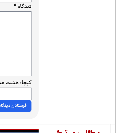
دیدگاه
*
کپچا: هشت منه