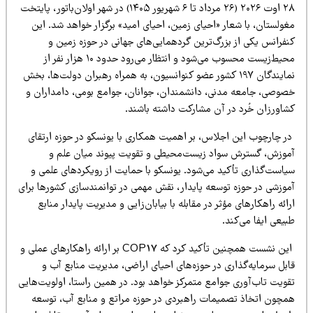
۲۸ اوت ۲۰۲۶ (۲۶ مرداد تا ۶ شهریور ۱۴۰۵) در شهر اولان‌باتور، پایتخت
ولستان، با شعار «احیای زمین، احیای امید» برگزار خواهد شد. این
نفرانس یکی از بزرگ‌ترین گردهمایی‌های جهانی در حوزه زمین و
محیط‌زیست محسوب می‌شود و انتظار می‌رود حدود ۱۰ هزار نفر از
نمایندگان ۱۹۷ کشور عضو کنوانسیون، به همراه رهبران دولت‌ها، بخش
صوصی، جامعه مدنی، دانشمندان، جوانان، جوامع بومی، دامداران و
شاورزان خُرد در آن مشارکت داشته باشند.
ر چارچوب این اجلاس، بر اهمیت همکاری با یونسکو در حوزه ارتقای
موزش، گسترش سواد زیست‌محیطی و تقویت پیوند میان علم و
یاست‌گذاری تأکید می‌شود. یونسکو با حمایت از رویکردهای علمی و
موزشی در حوزه توسعه پایدار، نقش مهمی در توانمندسازی کشورها برای
ائه راهکارهای مؤثر در مقابله با بیابان‌زایی و مدیریت پایدار منابع
یعی ایفا می‌کند.
این نشست همچنین تأکید کرد که COP17 بر ارائه راهکارهای عملی و
ابل سرمایه‌گذاری در حوزه‌های احیای اراضی، مدیریت منابع آب و
قویت تاب‌آوری جوامع متمرکز خواهد بود. در همین راستا، اولویت‌هایی
مچون اتخاذ تصمیمات راهبردی در حوزه مراتع و منابع آب، توسعه