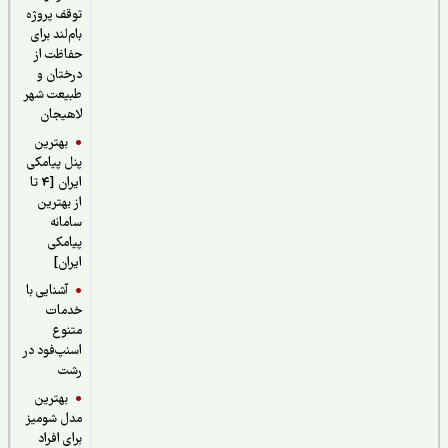
توقف پروژه
بام‌لند برای
حفاظت از
درختان و
طبیعت شهر
لاهیجان
بهترین
پنل پیامکی
ایران [4 تا
از بهترین
سامانه
پیامکی
ایران]
آشنایی با
خدمات
متنوع
اسنپ‌فود در
رشت
بهترین
مدل شومیز
برای افراد