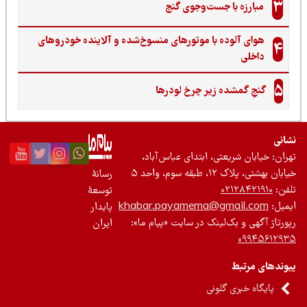
3
مبارزه با جست‌وجوی گنج‌
هوای آلوده با موتورهای منسوخ‌شده و آلاینده خودروهای
4
داخلی
5
گنجِ گمشده زیر چرخ لودرها
نی
ان: خیابان شریعتی، ابتدای عباس‌آباد،
 بهشتی، پلاک ۱۲، طبقه سوم، واحد ۵
رسانۀ
ن:
۰۲۱۲۸۴۲۱۹۱۰
توسعۀ
یل:
khabar.payamema@gmail.com
پایدار
رتاژ آگهی و بک‌لینک در سایت «پیام ما»:
ایران
۰۹۹۴۵۶۱۲
ندهای مرتبط
پایگاه خبری گلونی