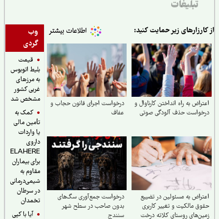
تبلیغات
ارزارهای زیر حمایت کنید:
وب
گردی
قیمت
بلیط اتوبوس
به مرزهای
غربی کشور
مشخص شد
راض به راه انداختن کارناوال و
درخواست اجرای قانون حجاب و
کمک به
خواست حذف آلودگی صوتی
عفاف
تأمین مالی
یا واردات
داروی
ELAHERE
برای بیماران
مقاوم به
شیمی‌درمانی
در سرطان
راض به مسئولین در تضییع
درخواست جمع‌آوری سگ‌های
تخمدان
ق مالکیت و تغییر کاربری
بدون صاحب در سطح شهر
آیا با کپی
ن‌های روستای کلاته درخت
سنندج