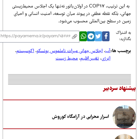
به این ترتیب، COP17 در اولان‌باتور نه‌تنها یک اجلاس محیط‌زیستی
هانی، بلکه نقطه عطفی در پیوند میان توسعه، امنیت انسانی و احیای
مین در سطح بین‌المللی محسوب می‌شود.
 اشتراک
ذارید:
رچسب ها:
آب
،
اجلاس جهانی میراث ناملموس یونسکو
،
اکوسیستم
،
انرژی
،
تغییر اقلیم
،
محیط زیست
نهاد سردبیر
اسرار محرابی در آرامگاه کوروش