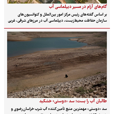
گام‌های آرام در مسیر دیپلماسی آب
بر اساس گفته‌های رئیس مرکز امور بین‌الملل و کنوانسیون‌های
سازمان حفاظت محیط‌زیست، دیپلماسی آب در مرزهای شرقی، غربی
و شمالی کشور، حتی در دوران جنگ نیز با وجود همه دشواری‌ها
ادامه داشته است. با این حال، کارشناسان حوزه آب و دیپلماسی
معتقدند دیپلماسی آب ایران به‌دلیل در اولویت نبودن مسئله آب،
وجود تحریم‌ها و ناهماهنگی بین‌بخشی، هنوز نتوانسته است گرهی از
بحران‌های آبی کشور باز کند. آنها معتقدند رویکرد کشور نسبت به
دیپلماسی باید تغییر کند، بخش‌های غیررسمی مانند دانشگاه‌ها وارد
این فرایند شوند و از ظرفیت‌های آنها بهره گرفته شود.
طالبان آب را بست؛ سد «دوستی» خشکید
سد «دوستی» مهمترین منبع تأمین‌کننده آب شرب خراسان‌رضوی و