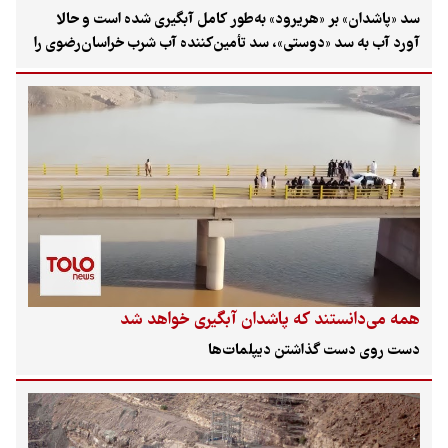
سد «پاشدان» بر «هریرود» به‌طور کامل آبگیری شده است و حالا
آورد آب به سد «دوستی»، سد تأمین‌کننده آب شرب خراسان‌رضوی را
تا حدود قابل‌توجهی کاهش داده است. هم‌زمان خبرها حاکی از
شروع برنامه‌ریزی برای سد جدیدی بر خاشرود است. همچنین،
خبرهای نگران‌کننده‌ای از برنامه‌ریزی برای توسعه سد «قلعه‌افضل» و
انحراف دوباره آب حکایت می‌کنند. درحالی‌که شرکت مدیریت منابع
آب ایران اقدام‌های طالبان را خلاف عرف بین‌الملل و حسن همسایگی
می‌خواند، اما دیپلماسی آب کشور حتی در هیرمند نیز با وجود داشتن
معاهده، برای تأمین حقابه موفق نبوده است. کارشناسان می‌گویند
اعداد و سازه‌های آبی افغانستان خبرهای خوشی برای ایران نخواهند
داشت. در «هیرمند» نوع سازه و در «فراه‌رود» حجم سازه نشان
می‌دهد حداقل در نیمه پایینی مرز با افغانستان، روزهای تاریکی را
باید برای سیستان متصور باشیم؛ چون امکان انحراف همه آب در
همه می‌دانستند که پاشدان آبگیری خواهد شد
هیرمند و نگهداشت همه آب در فراه‌رود را دارد، افغانستان حالا
دست روی دست گذاشتن دیپلمات‌ها
توسعه سازه‌های آبی در «خاشرود» را هم که شروع کرده است.