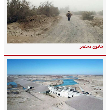
هامون محتضر