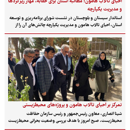
احیای تالاب هامون؛ مطالبه استان برای حقابه، مهار ریزگردها
و مدیریت یکپارچه
استاندار سیستان و بلوچستان در نشست شورای برنامه‌ریزی و توسعه
استان، احیای تالاب هامون و مدیریت یکپارچه چالش‌های آن را از
مطالبات اصلی منطقه دانست. نمایندگان سیستان و خاش نیز بر
تأمین حقابه زیست‌محیطی، تدوین برنامه ملی مهار ریزگردها،
تخصیص اعتبار ویژه و طراحی برنامه‌های متناسب با اقلیم‌های مختلف
استان تأکید کردند.
تمرکز بر احیای تالاب هامون و پروژه‌های محیط‌زیستی
شینا انصاری، معاون رئیس‌جمهور و رئیس سازمان حفاظت
محیط‌زیست، صبح امروز با هدف بررسی وضعیت بحرانی محیط‌زیست
و پیگیری احیای تالاب بین‌المللی هامون صابوری، وارد استان سیستان