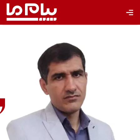
میثم
کلهرنیا
گلکار
نویسنده
و
پژوهشگر
حقوق
کودک