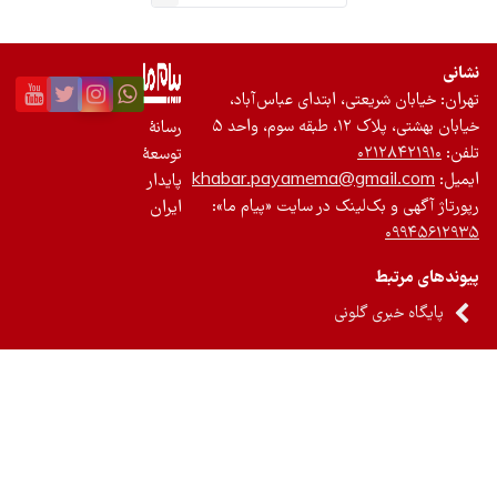
عتی، ابتدای عباس‌آباد،
واحد ۵
رسانۀ
۰۲
توسعۀ
khabar.payamema@gm
پایدار
‌لینک در سایت «پیام ما»:
ایران
 گلونی