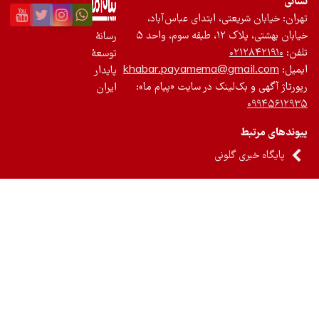
عتی، ابتدای عباس‌آباد،
 واحد ۵
رسانۀ
۰۲
توسعۀ
khabar.payamema@gm
پایدار
ک‌لینک در سایت «پیام ما»:
ایران
 گلونی