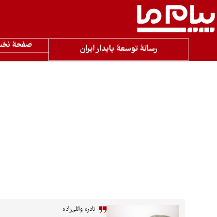
صفحۀ نخ
رسانۀ توسعۀ پایدار ایران
نادره وائلی‌زاده