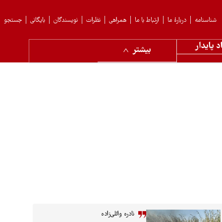
شناسنامه
دربارهٔ ما
ارتباط با ما
همراهی
نظرات
نویسندگان
بایگانی
جستجو
د پایدار
بیشتر
نادره وائلی‌زاده