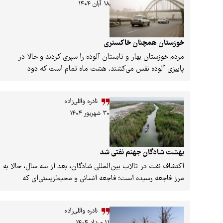
۱۸ آبان ۱۴۰۴
خوزستان همچنان خاکستری
مردم خوزستان بهار و تابستان آلوده را سپری کردند و حالا در
پاییزی آلوده نفس می‌کشند. هشت ماه تمام است که دود
آتش‌سوزی بخش عراقی هورالعظیم به ریه مردم خوزستان می‌رود.
آلودگی آنقدر ادامه یافته و با آتش‌زدن مزارع نیشکر و فلرسوزی
نادره وائلی‌زاده
تشدید شده که مدیریت بحران استان در آخرین تصمیم، مدارس
۳۰ شهریور ۱۴۰۴
بیشتر شهرها را تا پایان آبان غیرحضوری کرد. در این گزارش
آمارهایی تازه درباره وضعیت کیفیت هوای خوزستان در سال جاری
پیش روی شما می‌گذاریم.
بهشت شادگان جهنم نفتی شد
اکتشاف نفت در تالاب بین‌المللی شادگان، بعد از سه سال، حالا به
مرز فاجعه رسیده است؛ فاجعه انسانی و محیط‌زیستی‌‌ای که
پیش‌ازاین نیز پروژه‌های نفتی در خوزستان به بار آورده بودند.
اخیراً یکی از کارگران اکتشاف نفت در تالاب شادگان کشته شد.
نادره وائلی‌زاده
این تمام فاجعه نیست، هر روز تعدادی تا پای مرگ می‌روند.