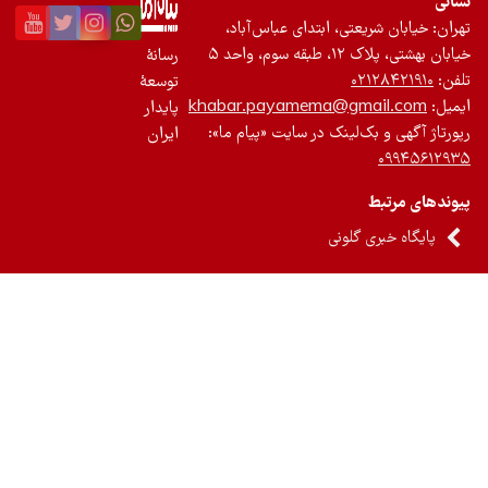
عتی، ابتدای عباس‌آباد،
واحد ۵
رسانۀ
۰
توسعۀ
khabar.payamema@gm
پایدار
‌لینک در سایت «پیام ما»:
ایران
گلونی