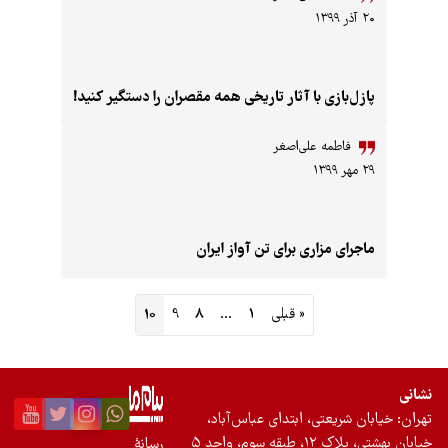
 با آثار تاریخی همه مقصران را دستگیر کنید!
 علی‌اصغر
اری برای تن آواز ایران
« قبلی
1
…
8
9
10
ی، ابتدای عباس‌آباد،
د ۵
رسانۀ